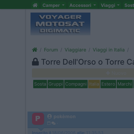
Camper
Accessori
Viaggi
Sos
Forum
Viaggiare
Viaggi in Italia
Torre Dell'Orso o Torre C
Nuovo
Sosta
Gruppi
Compagni
Italia
Estero
Marchi
pokèmon
-
Inserito il
18/06/2006
alle:
11:35:53