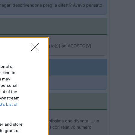
ne magari descrivendone pregi e difetti? Avevo pensato
lmente da Giugno[8D] a Luglio[;)] ad AGOSTO[V]
sonal or
ection to
ou may
 personal
out of the
 downstream
B’s List of
hè ha una spiaggetta piccolissima che diventa.....un
er and store
ui aspettare il tuo turno ( con relativo numero
to grant or