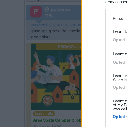
deny consent
in below Go
pokèmon
-
Persona
Inserito il
20/06/2006
alle:
12:30:01
giuseppe grazie del consiglio,ma con noi vengono amic
I want t
idee chiare.
Opted 
PROMO
fino al 27/08/26
I want t
Opted 
I want 
Advertis
Opted 
I want t
of my P
was col
Lombardia
Opted 
Area Sosta Camper Orobie
Ardesio
(BG)