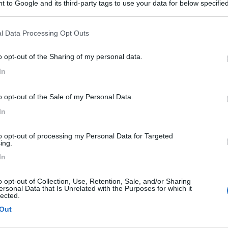
 to Google and its third-party tags to use your data for below specifi
ogle consent section.
l Data Processing Opt Outs
i in tenda e il riva di ugento và scartato per diversi motivi. cmq gra
o opt-out of the Sharing of my personal data.
In
PROMO
fino al 23/08/26
o opt-out of the Sale of my Personal Data.
In
to opt-out of processing my Personal Data for Targeted
ing.
In
o opt-out of Collection, Use, Retention, Sale, and/or Sharing
ersonal Data that Is Unrelated with the Purposes for which it
lected.
Lombardia
Out
Area Sosta Camper Orobie
Ardesio
(BG)