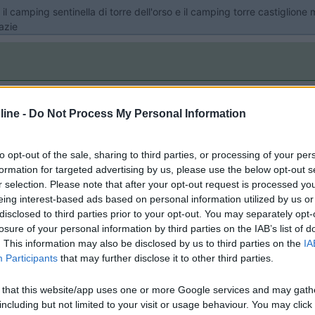
a il camping sentinella di torre dell'orso e il camping torre castiglio
azie
per darti indicazioni corrette in quanto la situazione cambia notevo
ine -
Do Not Process My Personal Information
to opt-out of the sale, sharing to third parties, or processing of your per
formation for targeted advertising by us, please use the below opt-out s
r selection. Please note that after your opt-out request is processed y
eing interest-based ads based on personal information utilized by us or
odo di massimo caos.
disclosed to third parties prior to your opt-out. You may separately opt-
losure of your personal information by third parties on the IAB’s list of
. This information may also be disclosed by us to third parties on the
IA
Participants
that may further disclose it to other third parties.
e Castiglione è praticamente impraticabile in quel periodo anche perc
 that this website/app uses one or more Google services and may gath
, anche senza la prenotazione, perchè comunque esiste un precampo in c
including but not limited to your visit or usage behaviour. You may click 
bbe essere un grosso problema! Saluti Giuseppe