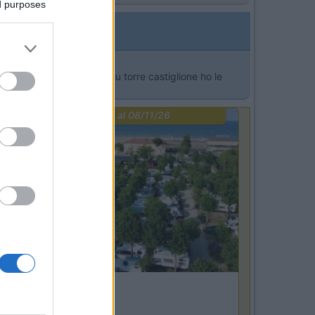
ed purposes
zie dei consigli almeno su torre castiglione ho le
PROMO
fino al 08/11/26
Emilia Romagna
Camper Park Rimini
Miramare
(RN)