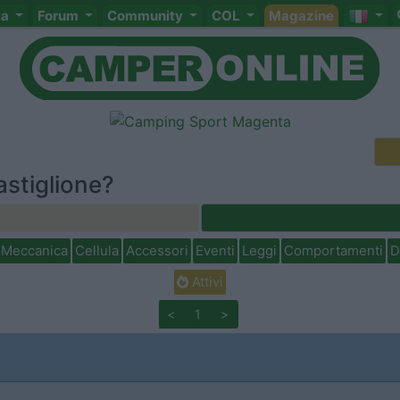
ta
Forum
Community
COL
Magazine
astiglione?
Meccanica
Cellula
Accessori
Eventi
Leggi
Comportamenti
D
Attivi
<
1
>