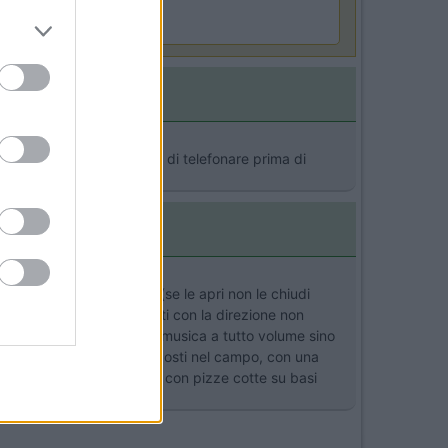
enefit Card
campeggio, è però il caso di telefonare prima di
e le finestre a compasso (se le apri non le chiudi
 condizionata e se protesti con la direzione non
vviamente è sovraffollata; musica a tutto volume sino
tramite gli altoparlanti disposti nel campo, con una
, infine, pizzeria annessa con pizze cotte su basi
e vacanze Otto