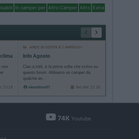
isabili
In camper per
Altro Camper
Altro
Extra
AREE DI SOSTA E CAMPEGGI
AREE DI SO
 clima
Info Agosto
a non
Ciao a tutti, è la prima volta che scrivo su
Come da foto, da
er
questo forum. Abbiamo un camper da
storica area at
qualche an...
(una del...
le: 23:19
aleandrea07
Ieri alle: 21:16
maxime
74K
Youtube