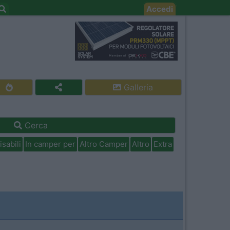
Accedi
Galleria
Cerca
isabili
In camper per
Altro Camper
Altro
Extra