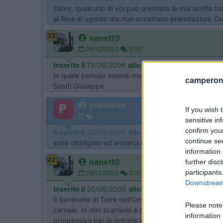
Salve, qualcuno di voi può orientare la mia scelta tr
al Riva di ugento ma non accettano prenotazioni. Gr
22
nanett0
09/12/2003
3197
Inserito il
19/06/2006
alle:
10:04:38
In quale periodo intendi muoverti? E' fondamentale 
camperonl
Saluti Giuseppe
pokèmon
If you wish 
-
sensitive in
confirm you
Inserito il
20/06/2006
alle:
11:05:23
continue se
sono obbligato ad andarci dal 12 al 26 agosto peri
information 
22
nanett0
further disc
participants
09/12/2003
3197
Downstream 
Inserito il
20/06/2006
alle:
12:21:17
Il Sentinella di Torre dell'Orso non lo conosco, Torr
Please note
carnaio. Io non scarterei a priori il Riva di Ugento
information 
progressivo per le entrate )e col camper non dovre