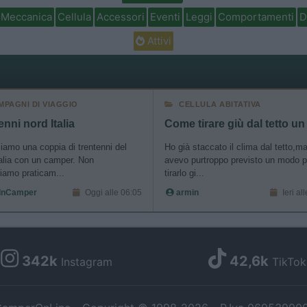
o allow Google to enable storage related to security, including
Meccanica
Cellula
Accessori
Eventi
Leggi
Comportamenti
D
cation functionality and fraud prevention, and other user protection.
Attivi
MPAGNI DI VIAGGIO
CELLULA ABITATIVA
enni nord Italia
Come tirare giù dal tetto un
iamo una coppia di trentenni del
Ho già staccato il clima dal tetto,m
alia con un camper. Non
avevo purtroppo previsto un modo p
iamo praticam...
tirarlo gi...
InCamper
Oggi alle 06:05
armin
Ieri al
342k
42,6k
Instagram
TikTok