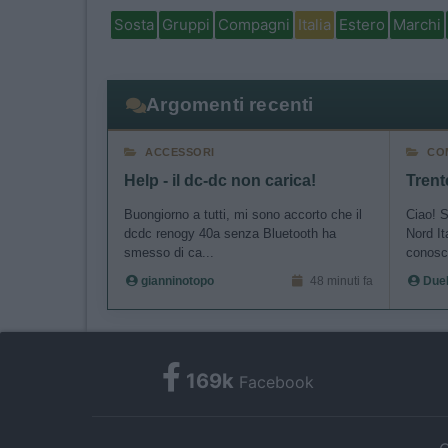
I want t
Sosta
Gruppi
Compagni
Italia
Estero
Marchi
authenti
Argomenti recenti
ACCESSORI
CO
Help - il dc-dc non carica!
Trent
Buongiorno a tutti, mi sono accorto che il
Ciao! S
dcdc renogy 40a senza Bluetooth ha
Nord It
smesso di ca...
conosc
gianninotopo
48 minuti fa
Due
169k
Facebook