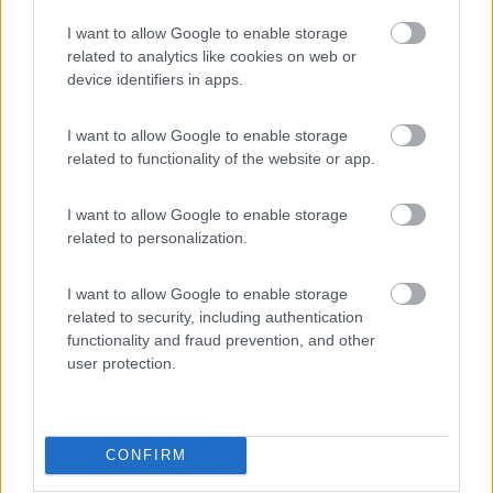
Marostica, lato ovest del centro storico, fuori le mura, svolti a
I want to allow Google to enable storage
destra, costeggiando le mura e dopo 100 metri a sinistra,
related to analytics like cookies on web or
vedrai un grande piazzale dove stazionano i veicoli delle "
device identifiers in apps.
posteItaliane" il CS è appena entri. Il centro storico, a 1oo
metri. Già che sei in zona, valuta un giro a Bassano
I want to allow Google to enable storage
Mistral78
related to functionality of the website or app.
164
Inserito il
21/05/2024
alle:
15:28:56
I want to allow Google to enable storage
related to personalization.
In risposta al messaggio di
2assi
del
21/05/2024
alle
13:14:10
Confermo che la più comoda è dallo Stadio, il centro lo raggiungi
I want to allow Google to enable storage
comodamente a piedi. Per quanto riguarda Marostica, lato ovest del
related to security, including authentication
centro storico, fuori le mura, svolti a destra, costeggiando le mura e dopo
functionality and fraud prevention, and other
100 metri
user protection.
...
grazie per ie info
CONFIRM
E' anche comoda da raggiungere con il camper la zona stadio ?
Mi ricordo che Treviso ha tipo una circonvalazione rotonda