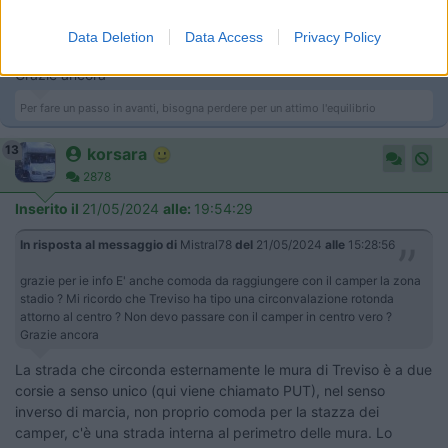
attorno al centro ? Non devo passare con il camper in centro
vero ?
Data Deletion
Data Access
Privacy Policy
Grazie ancora
Per fare un passo in avanti, bisogna perdere per un attimo l'equilibrio
13
korsara
2878
Inserito il
21/05/2024
alle:
19:54:29
In risposta al messaggio di
Mistral78
del
21/05/2024
alle
15:28:56
grazie per ie info E' anche comoda da raggiungere con il camper la zona
stadio ? Mi ricordo che Treviso ha tipo una circonvalazione rotonda
attorno al centro ? Non devo passare con il camper in centro vero ?
Grazie ancora
La strada che circonda esternamente le mura di Treviso è a due
corsie a senso unico (qui viene chiamato PUT), nel senso
inverso di marcia, non proprio comoda per la stazza dei
camper, c'è una strada interna al perimetro delle mura. Lo