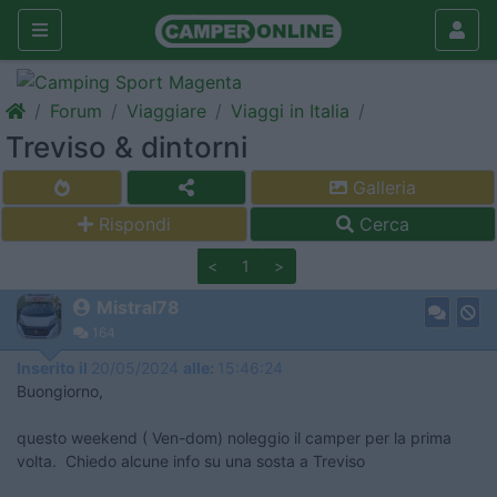
Forum
Viaggiare
Viaggi in Italia
Treviso & dintorni
Galleria
Rispondi
Cerca
<
1
>
Mistral78
164
Inserito il
20/05/2024
alle:
15:46:24
Buongiorno,
questo weekend ( Ven-dom) noleggio il camper per la prima
volta. Chiedo alcune info su una sosta a Treviso