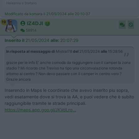
Heleanna e Stefano
Modificato da korsara il 21/05/2024 alle 20:10:37
19
IZ4DJI
58914
Inserito il
21/05/2024
alle:
20:07:29
In risposta al messaggio di
Mistral78
del
21/05/2024
alle
15:28:56
grazie per ie info E' anche comoda da raggiungere con il camper la zona
stadio ? Mi ricordo che Treviso ha tipo una circonvalazione rotonda
attorno al centro ? Non devo passare con il camper in centro vero ?
Grazie ancora
Inserendo in Maps le coordinate che avevo inserito piu sopra,
vedi esatamente dove si trova la AA, e puoi vedere che è subito
raggiungibile tramite le strade principali.
https://maps.app.goo.gl/JKVdLrq...