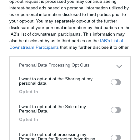
19
opt-out request is processed you may continue seeing
IZ4DJI
interest-based ads based on personal information utilized by
58914
us or personal information disclosed to third parties prior to
Inserito il
20/05/2024
alle:
23:27:35
your opt-out. You may separately opt-out of the further
Ho una foto (del 2014) della AA di Treviso, quella vicina al
disclosure of your personal information by third parties on the
centro, e accanto allo stadio, me la ricordo tranquilla e
IAB’s list of downstream participants. This information may
piacevole.
also be disclosed by us to third parties on the
IAB’s List of
In due passi si è in centro. (GPS: N 45°40'12.3"
Downstream Participants
that may further disclose it to other
E012°15'28.1").
third parties.
Ovviamente non è un campeggio e fortunatamente (per il
Personal Data Processing Opt Outs
decoro) non si puo invadere l esterno con attrezzature varie, e
Please note that this website/app uses one or more Google
si sta nel camper, ma c'è un comodo CS e questo basta.
services and may gather and store information including but
I want to opt-out of the Sharing of my
not limited to your visit or usage behaviour. You may click to
personal data.
grant or deny consent to Google and its third-party tags to
Opted In
use your data for below specified purposes in below Google
____________________________________
consent section.
Tommaso IZ4DJI
I want to opt-out of the Sale of my
Personal Data.
www.iz4dji.it
Opted In
I want to opt-out of processing my
Personal Data for Targeted Advertising.