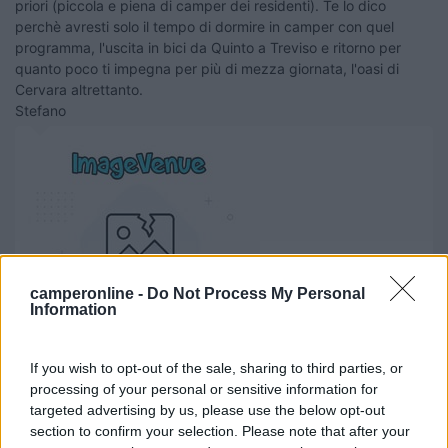
priori (piccola e piena di camper dei residenti). Te lo dico
perchè avresti solo il tempo di dormire in camper con quel
programma, l'uscita in bici da Quinto a Treviso e ritorno per
quanto poco ti impegna per più di mezza giornata, l'oasi di
Cervara altrettanto.
Stefano
camperonline -
Do Not Process My Personal
Information
If you wish to opt-out of the sale, sharing to third parties, or
processing of your personal or sensitive information for
targeted advertising by us, please use the below opt-out
Heleanna e Stefano
section to confirm your selection. Please note that after your