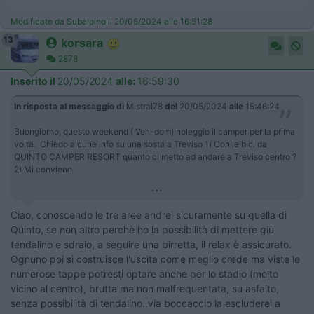
Modificato da Subalpino il 20/05/2024 alle 16:51:28
13
korsara
2878
Inserito il
20/05/2024
alle:
16:59:30
In risposta al messaggio di
Mistral78
del
20/05/2024
alle
15:46:24
Buongiorno, questo weekend ( Ven-dom) noleggio il camper per la prima
volta. Chiedo alcune info su una sosta a Treviso 1) Con le bici da
QUINTO CAMPER RESORT quanto ci metto ad andare a Treviso centro ?
2) Mi conviene
...
Ciao, conoscendo le tre aree andrei sicuramente su quella di
Quinto, se non altro perchè ho la possibilità di mettere giù
tendalino e sdraio, a seguire una birretta, il relax è assicurato.
Ognuno poi si costruisce l'uscita come meglio crede ma viste le
numerose tappe potresti optare anche per lo stadio (molto
vicino al centro), brutta ma non malfrequentata, su asfalto,
senza possibilità di tendalino..via boccaccio la escluderei a