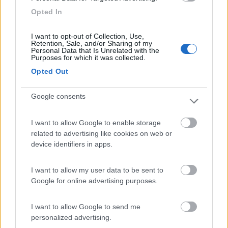
Opted In
Modificato da IZ4DJI il 21/05/2024 alle 07:44:23
I want to opt-out of Collection, Use,
Retention, Sale, and/or Sharing of my
Personal Data that Is Unrelated with the
Purposes for which it was collected.
Opted Out
Google consents
I want to allow Google to enable storage
related to advertising like cookies on web or
device identifiers in apps.
I want to allow my user data to be sent to
15
2assi
Google for online advertising purposes.
3578
Inserito il
21/05/2024
alle:
13:14:10
I want to allow Google to send me
Confermo che la più comoda è dallo Stadio, il centro lo
personalized advertising.
raggiungi comodamente a piedi. Per quanto riguarda