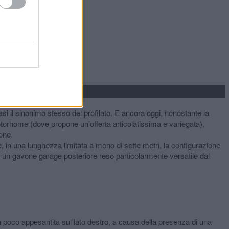
i il sinonimo stesso del profilato. E ancora oggi, nonostante la
torhome (dove propone un’offerta articolatissima e variegata),
one.
, in una lunghezza limitata a meno di sette metri, la configurazione
di un gavone garage posteriore reso particolarmente versatile dal
n poco appesantita sul lato destro, a causa della presenza di una