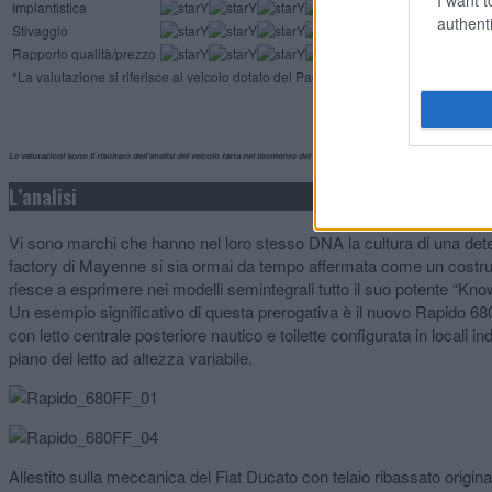
Impiantistica
authenti
Stivaggio
Rapporto qualità/prezzo
*La valutazione si riferisce al veicolo dotato del Pacchetto Rapido
Le valutazioni sono il risultato dell’analisi del veicolo fatta nel momento del test, alla luce delle informazioni disponibili s
L’analisi
Vi sono marchi che hanno nel loro stesso DNA la cultura di una deter
factory di Mayenne si sia ormai da tempo affermata come un costrutt
riesce a esprimere nei modelli semintegrali tutto il suo potente “Know
Un esempio significativo di questa prerogativa è il nuovo Rapido 680
con letto centrale posteriore nautico e toilette configurata in local
piano del letto ad altezza variabile.
Allestito sulla meccanica del Fiat Ducato con telaio ribassato origi