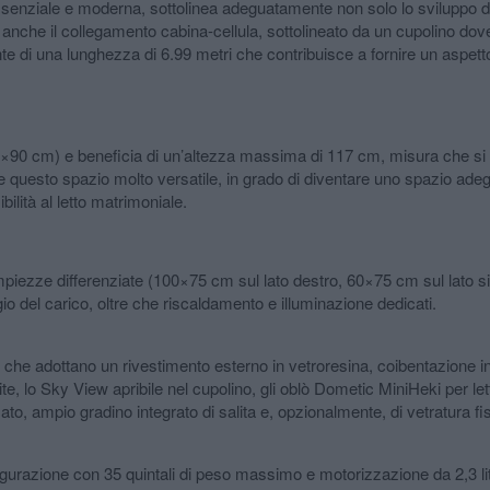
senziale e moderna, sottolinea adeguatamente non solo lo sviluppo del
ito anche il collegamento cabina-cellula, sottolineato da un cupolino d
nte di una lunghezza di 6.99 metri che contribuisce a fornire un aspe
×90 cm) e beneficia di un’altezza massima di 117 cm, misura che si rid
uesto spazio molto versatile, in grado di diventare uno spazio adegu
ilità al letto matrimoniale.
iezze differenziate (100×75 cm sul lato destro, 60×75 cm sul lato sini
io del carico, oltre che riscaldamento e illuminazione dedicati.
 che adottano un rivestimento esterno in vetroresina, coibentazione in 
te, lo Sky View apribile nel cupolino, gli oblò Dometic MiniHeki per le
to, ampio gradino integrato di salita e, opzionalmente, di vetratura f
gurazione con 35 quintali di peso massimo e motorizzazione da 2,3 lit