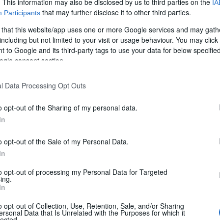
. This information may also be disclosed by us to third parties on the
IA
that may further disclose it to other third parties.
Participants
 that this website/app uses one or more Google services and may gath
including but not limited to your visit or usage behaviour. You may click 
 to Google and its third-party tags to use your data for below specifi
ogle consent section.
l Data Processing Opt Outs
o opt-out of the Sharing of my personal data.
In
16
,
In evidenza
,
Le Prove di CamperOnLine
,
Le Prove di CamperOnLine - Profilati
,
o opt-out of the Sale of my Personal Data.
In
to opt-out of processing my Personal Data for Targeted
ing.
mintegrale che ridisegna e ottimizza la configurazion
In
unzione abitativa
o opt-out of Collection, Use, Retention, Sale, and/or Sharing
ersonal Data that Is Unrelated with the Purposes for which it
lected.