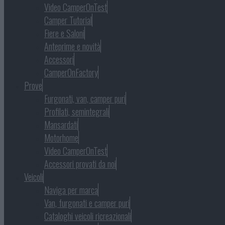
Video CamperOnTest
Camper Tutorial
Fiere e Saloni
Anteprime e novità
Accessori
CamperOnFactory
Prove
Furgonati, van, camper puri
Profilati, semintegrali
Mansardati
Motorhome
Video CamperOnTest
Accessori provati da noi
Veicoli
Naviga per marca
Van, furgonati e camper puri
Cataloghi veicoli ricreazionali