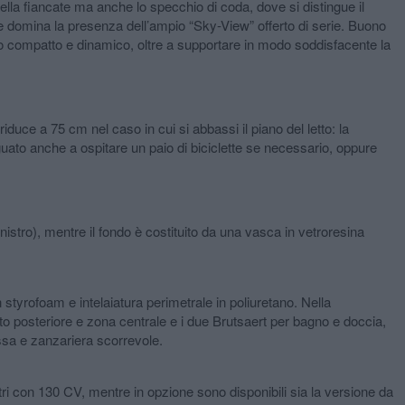
la fiancate ma anche lo specchio di coda, dove si distingue il
ove domina la presenza dell’ampio “Sky-View” offerto di serie. Buono
tto compatto e dinamico, oltre a supportare in modo soddisfacente la
uce a 75 cm nel caso in cui si abbassi il piano del letto: la
ato anche a ospitare un paio di biciclette se necessario, oppure
stro), mentre il fondo è costituito da una vasca in vetroresina
styrofoam e intelaiatura perimetrale in poliuretano. Nella
tto posteriore e zona centrale e i due Brutsaert per bagno e doccia,
issa e zanzariera scorrevole.
ri con 130 CV, mentre in opzione sono disponibili sia la versione da