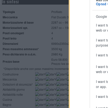
In sintesi
Opted 
Tipologia
Profilato
Google 
Meccanica
Fiat Ducato 35 L – Telaio ribassato CCS,
Motorizzazione di base
2287 cc – 96 kW/130 CV
I want t
Motorizzazioni opt.
2287 cc – 150/180 CV
web or d
Posti omologati
4
Posti letto
4
I want t
Dimensioni
6990x2350x2900 mm
purpose
Peso massimo ammesso*
3500 kg
Peso dichiarato in o.d.m.
2980 Kg
I want 
Euro 58.800
Prezzo base
Prezzo Iva compresa, franco fabbrica
I want t
*Disponibile anche con peso massimo incrementato a 3650 Kg o con tealio “He
web or d
Costruzione
Meccanica
I want t
Dotazioni di sicurezza*
or app.
Abitabilità giorno
Abitabilità notte
I want t
Cucina
Bagno
I want t