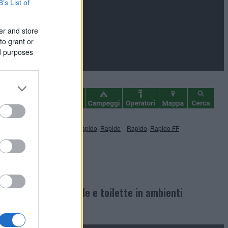
B’s List of
er and store
to grant or
ed purposes
Profilati, semintegrali
,
Prove Rapido
,
Rapido
Rapido
,
Rapido FF
e con letto centrale e toilette in ambienti