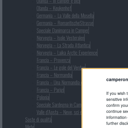
Olanda – In camper e bici
Olanda – Keukenhof
Germania – La Valle della Mosella
Germania – RomantischeStrasse
Speciale Danimarca in Camper
Norvegia – Isole Vesteralen
Norvegia – La Strada Atlantica
Norvegia – Laika Arctic Experience
Francia – Provenza
Francia – Le gole del Verdon
Francia – Normandia
camperonl
Francia – Una Normandia diversa
Francia – Parigi
If you wish 
Polonia
sensitive in
Speciale Sardegna in Camper
confirm you
continue se
Valle d’Aosta – Neve, sci e natura
information 
Soste di qualità
further disc
Mete