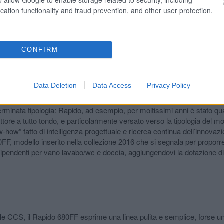
cation functionality and fraud prevention, and other user protection.
CONFIRM
ulle dotazioni di serie, e rapportate alla tipologia e alla fascia di prezzo di appartenenza.
Data Deletion
Data Access
Privacy Policy
minata tipologia: Rapido, ad esempio, per moltissimi anni è stato quas
ore a tutto tondo, e particolarmente versato verso la tipologia del mo
-how” fatto di intelligenza progettuale e ricerca continua dell’innovazi
FF, modello inserito nella collezione 2016 che si segnala per proporre
i indipendenti per vano lavabo/wc e doccia, aggiungendovi la dotazione 
nale CCS, il Rapido 680FF esprime una linea pulita e semplice, forse u