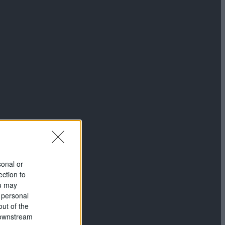
sonal or
ection to
ou may
 personal
out of the
 downstream