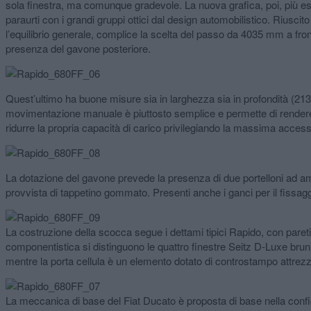
sola finestra, ma comunque gradevole. La nuova grafica, poi, più es
paraurti con i grandi gruppi ottici dal design automobilistico. Riusc
l’equilibrio generale, complice la scelta del passo da 4035 mm a fro
presenza del gavone posteriore.
Quest’ultimo ha buone misure sia in larghezza sia in profondità (213
movimentazione manuale è piuttosto semplice e permette di rendere q
ridurre la propria capacità di carico privilegiando la massima accessib
La dotazione del gavone prevede la presenza di due portelloni ad amp
provvista di tappetino gommato. Presenti anche i ganci per il fissagg
La costruzione della scocca segue i dettami tipici Rapido, con pareti
componentistica si distinguono le quattro finestre Seitz D-Luxe bruni
mentre la porta cellula è un elemento dotato di controstampo attrezza
La meccanica di base del Fiat Ducato è proposta di base nella confi