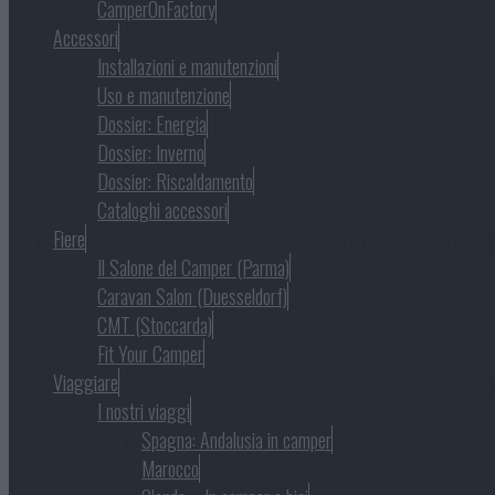
CamperOnFactory
Accessori
Gli accessori per camper, caravan e campeggio
Installazioni e manutenzioni
Uso e manutenzione
Dossier: Energia
Dossier: Inverno
Dossier: Riscaldamento
Cataloghi accessori
Fiere
Le kermesse espositive dove le produzioni si propongono al pubbli
Il Salone del Camper (Parma)
Caravan Salon (Duesseldorf)
CMT (Stoccarda)
Fit Your Camper
Viaggiare
La finalità, l’essenza del camper è il viaggio. Il camper è il mezz
I nostri viaggi
Spagna: Andalusia in camper
Marocco