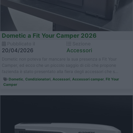
Dometic a Fit Your Camper 2026
Pubblicato il
Sezione
20/04/2026
Accessori
Dometic non poteva far mancare la sua presenza a Fit Your
Camper, ed ecco che un piccolo saggio di ciò che propone
l’azienda è stato presentato alla fiera degli accessori che s...
Dometic
,
Condizionatori
,
Accessori
,
Accessori camper
,
Fit Your
Camper