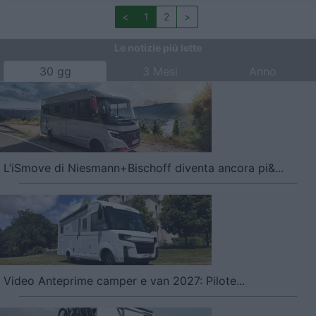
<
1
2
>
Le notizie più lette
30 gg
3 Mesi
Anno
L’iSmove di Niesmann+Bischoff diventa ancora pi&...
Video Anteprime camper e van 2027: Pilote...