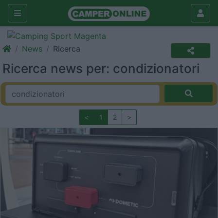
News
Ricerca
Ricerca news per: condizionatori
<
1
2
>