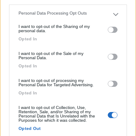
third parties.
Personal Data Processing Opt Outs
Please note that this website/app uses one or more Google
services and may gather and store information including but
I want to opt-out of the Sharing of my
not limited to your visit or usage behaviour. You may click to
personal data.
grant or deny consent to Google and its third-party tags to
Opted In
use your data for below specified purposes in below Google
consent section.
I want to opt-out of the Sale of my
Personal Data.
Opted In
Truma Aventa: condizionatori
I want to opt-out of processing my
all'avanguardia
Personal Data for Targeted Advertising.
Pubblicato il
Sezione
Opted In
26/05/2022
Accessori
Non ci sono solo sistemi di riscaldamento nell'ampia offerta di
I want to opt-out of Collection, Use,
Retention, Sale, and/or Sharing of my
Truma, ma anche condizionatori all'avanguardia, come i vari
Personal Data that Is Unrelated with the
modelli della serie Aventa. Si distinguono per un ottimale rap...
Purposes for which it was collected.
Truma
,
Truma Aventa
,
Condizionatori
Opted Out