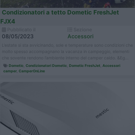
Condizionatori a tetto Dometic FreshJet
FJX4
Pubblicato il
Sezione
08/05/2023
Accessori
L’estate si sta avvicinando, sole e temperature sono condizioni che
molto spesso accompagnano la vacanza in campeggio, elementi
che sovente rendono l’ambiente interno del camper caldo. &Eg...
Dometic
,
Condizionatori Dometic
,
Dometic FreshJet
,
Accessori
camper
,
CamperOnLine