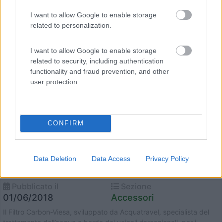
al meglio ...
Webasto
I want to allow Google to enable storage
related to personalization.
I want to allow Google to enable storage
related to security, including authentication
functionality and fraud prevention, and other
user protection.
CONFIRM
Data Deletion
Data Access
Privacy Policy
Arriva il filtro Carbon-Viesa anticalcare
Pubblicato il
Sezione
01/06/2018
Accessori
Il Filtro Carbon-Viesa, sviluppato da Acquatravel, specialista del