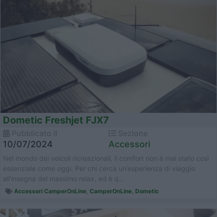
Dometic Freshjet FJX7
Pubblicato il
Sezione
10/07/2024
Accessori
Nel mondo dei veicoli ricreazionali, il comfort non è mai stato così
essenziale come oggi. Per chi cerca un’esperienza di viaggio
all’insegna del massimo relax, ed è q...
Accessori CamperOnLine
,
CamperOnLine
,
Dometic