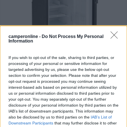
camperonline -
Do Not Process My Personal
Information
OFF di Indel B presenta i nuovi frigoriferi
Slim
If you wish to opt-out of the sale, sharing to third parties, or
processing of your personal or sensitive information for
Pubblicato il
Sezione
targeted advertising by us, please use the below opt-out
07/10/2022
Accessori
section to confirm your selection. Please note that after your
Arrivano nuovi prodotti OFF nel campo della refrigerazione a 12V: il
opt-out request is processed you may continue seeing
brand di Indel B presenta infatti la gamma di frigoriferi Slim. Sono
interest-based ads based on personal information utilized by
nuovi frigoriferi a compressore progettati nell'ottica d...
us or personal information disclosed to third parties prior to
Frigoriferi
,
Condizionatori
,
Indel B
your opt-out. You may separately opt-out of the further
disclosure of your personal information by third parties on the
IAB’s list of downstream participants. This information may
also be disclosed by us to third parties on the
IAB’s List of
Downstream Participants
that may further disclose it to other