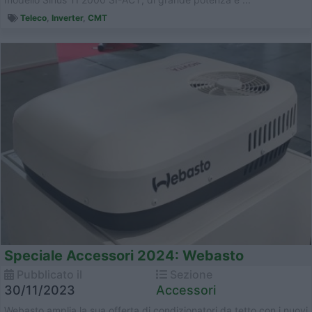
Teleco
,
Inverter
,
CMT
Speciale Accessori 2024: Webasto
Pubblicato il
Sezione
30/11/2023
Accessori
Webasto amplia la sua offerta di condizionatori da tetto con i nuovi