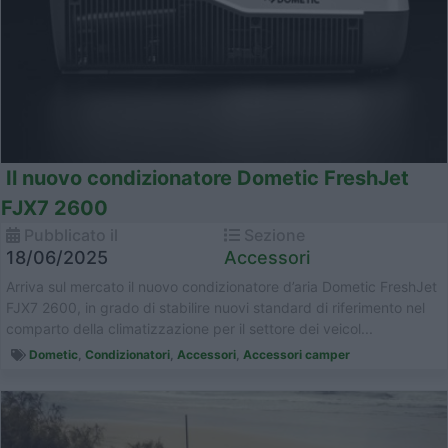
Il nuovo condizionatore Dometic FreshJet
FJX7 2600
Pubblicato il
Sezione
18/06/2025
Accessori
Arriva sul mercato il nuovo condizionatore d’aria Dometic FreshJet
FJX7 2600, in grado di stabilire nuovi standard di riferimento nel
comparto della climatizzazione per il settore dei veicol...
Dometic
,
Condizionatori
,
Accessori
,
Accessori camper