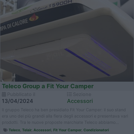
Teleco Group a Fit Your Camper
Pubblicato il
Sezione
13/04/2024
Accessori
Il gruppo Teleco ha ben presidiato Fit Your Camper: il suo stand
era uno dei più grandi alla fiera degli accessori e presentava vari
prodotti. Tra le nuove proposte marchiate Teleco abbiamo...
Teleco
,
Telair
,
Accessori
,
Fit Your Camper
,
Condizionatori