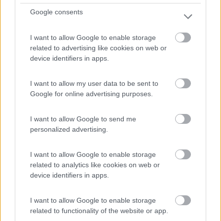
Google consents
I want to allow Google to enable storage
related to advertising like cookies on web or
device identifiers in apps.
I want to allow my user data to be sent to
Google for online advertising purposes.
I want to allow Google to send me
personalized advertising.
Webasto, (e)state al fresco
I want to allow Google to enable storage
Pubblicato il
Sezione
related to analytics like cookies on web or
device identifiers in apps.
12/06/2020
Accessori
Non è tardi per dotarsi di un sistema di condizionamento sul
I want to allow Google to enable storage
proprio veicolo ricreazionale. Webasto propone una gamma
related to functionality of the website or app.
completa di soluzioni per vacanze in pieno comfort e per godersi