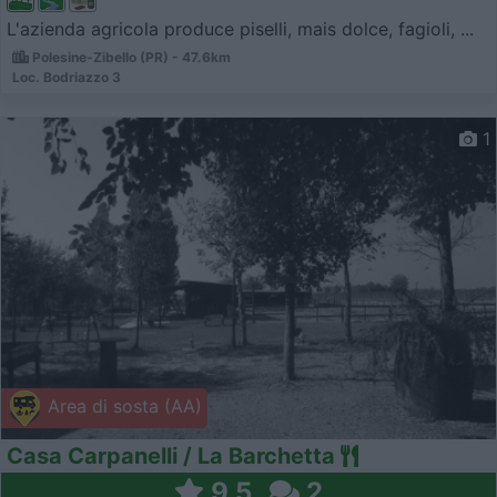
L'azienda agricola produce piselli, mais dolce, fagioli, ...
Polesine-Zibello (PR) - 47.6km
Loc. Bodriazzo 3
1
Area di sosta (AA)
Casa Carpanelli / La Barchetta
9,5
2