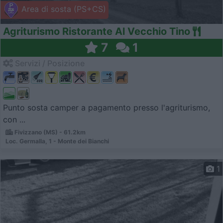
Area di sosta (PS+CS)
Agriturismo Ristorante Al Vecchio Tino
7
1
Servizi / Posizione
Punto sosta camper a pagamento presso l'agriturismo,
con ...
Fivizzano (MS) - 61.2km
Loc. Germalla, 1 - Monte dei Bianchi
1