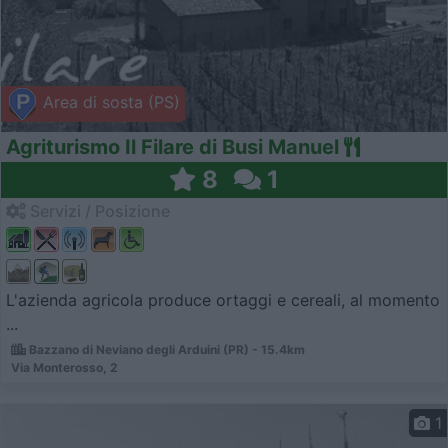
Area di sosta (PS)
Agriturismo Il Filare di Busi Manuel
8
1
Servizi / Posizione
L'azienda agricola produce ortaggi e cereali, al momento
...
Bazzano di Neviano degli Arduini (PR) - 15.4km
Via Monterosso, 2
1