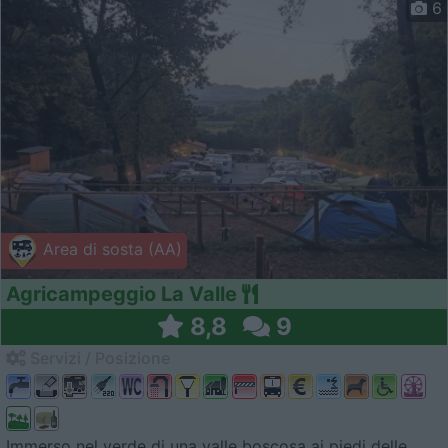
6
Area di sosta (AA)
Agricampeggio La Valle
8,8
9
Servizi / Posizione
Immerso nel verde di una valle boscosa ai piedi delle