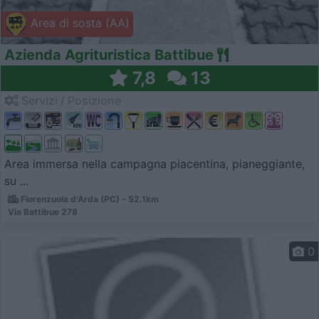
Area di sosta (AA)
Azienda Agrituristica Battibue
7,8
13
Servizi / Posizione
Area immersa nella campagna piacentina, pianeggiante,
su ...
Fiorenzuola d'Arda (PC) - 52.1km
Via Battibue 278
0