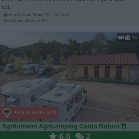
col...
San Giuliano Terme (PI) - 93.2km
Via Statale Abetone 478
15
Area di sosta (AA)
Agriturismo Agricamping Garda Natura
6,5
2