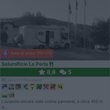
Area di sosta (PS+CS)
Salumificio La Perla
8,8
5
Servizi / Posizione
L'azienda ubicata sulle colline parmensi, a circa 450 m
d...