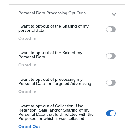
third parties.
Personal Data Processing Opt Outs
Area di sosta (PS)
Please note that this website/app uses one or more Google
services and may gather and store information including but
Agriturismo Ciao Latte
I want to opt-out of the Sharing of my
not limited to your visit or usage behaviour. You may click to
personal data.
grant or deny consent to Google and its third-party tags to
8,2
4
Opted In
use your data for below specified purposes in below Google
Servizi / Posizione
consent section.
I want to opt-out of the Sale of my
Personal Data.
Opted In
Agriturismo con sosta camper, possibilità di corrente el...
I want to opt-out of processing my
Noceto (PR) - 32.9km
Personal Data for Targeted Advertising.
Via borghetto 15
Opted In
1
I want to opt-out of Collection, Use,
Retention, Sale, and/or Sharing of my
Personal Data that Is Unrelated with the
Purposes for which it was collected.
Opted Out