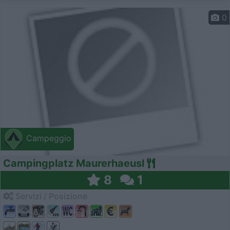
0
Campeggio
Campingplatz Maurerhaeusl
8
1
Servizi / Posizione