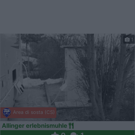
1
Area di sosta (CS)
Allinger erlebnismuhle