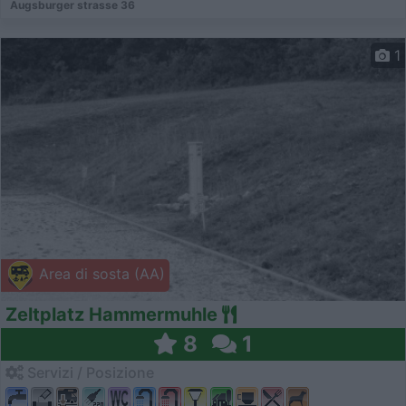
Augsburger strasse 36
1
Area di sosta (AA)
Zeltplatz Hammermuhle
8
1
Servizi / Posizione