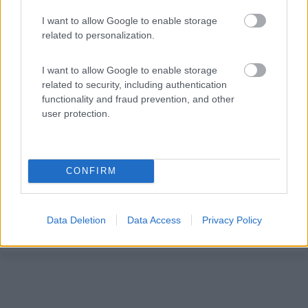
I want to allow Google to enable storage
related to personalization.
Area di sosta (PS+CS)
I want to allow Google to enable storage
related to security, including authentication
Agriturismo Al Gaggi
functionality and fraud prevention, and other
7
2
user protection.
Servizi / Posizione
CONFIRM
Azienda zootecnica e agricola con agricampeggio
dotato di...
Data Deletion
Data Access
Privacy Policy
Pellizzano (TN) - 211.5km
Loc. Claiano