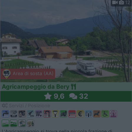
12
Area di sosta (AA)
Agricampeggio da Bery
9,6
32
Servizi / Posizione
L'Agricampeggio si trova nella piccola frazione di