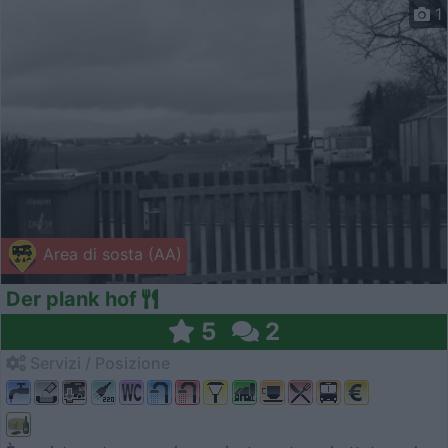
1
Area di sosta (AA)
Der plank hof
5
2
Servizi / Posizione