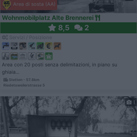
Area di sosta (AA)
Wohnmobilplatz Alte Brennerei
8,5
2
Servizi / Posizione
Area con 20 posti senza delimitazioni, in piano su
ghiaia...
Stetten - 57.8km
Riedetsweilerstrasse 5
1