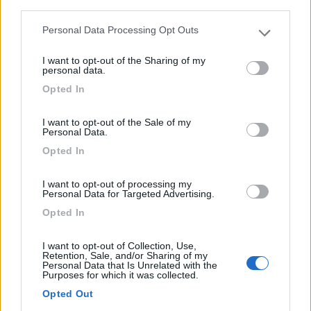
third parties.
Personal Data Processing Opt Outs
Please note that this website/app uses one or more Google
Area presso cantina del vino, 17 posti senza
services and may gather and store information including but
delimitazion...
I want to opt-out of the Sharing of my
not limited to your visit or usage behaviour. You may click to
personal data.
Sankt Martin - 182.3km
grant or deny consent to Google and its third-party tags to
Friedhofstrasse 8
Opted In
use your data for below specified purposes in below Google
consent section.
I want to opt-out of the Sale of my
1
Personal Data.
Opted In
I want to opt-out of processing my
Personal Data for Targeted Advertising.
Opted In
I want to opt-out of Collection, Use,
Retention, Sale, and/or Sharing of my
Personal Data that Is Unrelated with the
Purposes for which it was collected.
Area di sosta (AA)
Opted Out