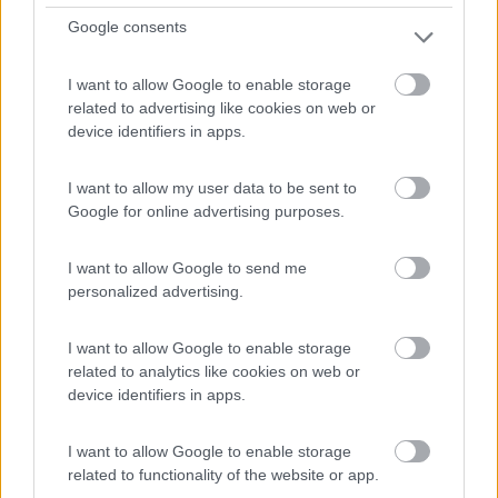
Agriturismo La Finca
Google consents
7,5
2
I want to allow Google to enable storage
Servizi / Posizione
related to advertising like cookies on web or
device identifiers in apps.
I want to allow my user data to be sent to
Area verde con scuderia di cavalli, circondata da
Google for online advertising purposes.
pascoli...
Cresciano - 210.7km
Al Quatro 4,
I want to allow Google to send me
personalized advertising.
0
I want to allow Google to enable storage
related to analytics like cookies on web or
device identifiers in apps.
I want to allow Google to enable storage
related to functionality of the website or app.