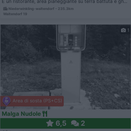
È un ristorante, area pianeggiante su terra battuta e gh...
Niederwinkling-waltendorf - 235.3km
Waltendorf 19
1
Area di sosta (PS+CS)
Malga Nudole
6,5
2