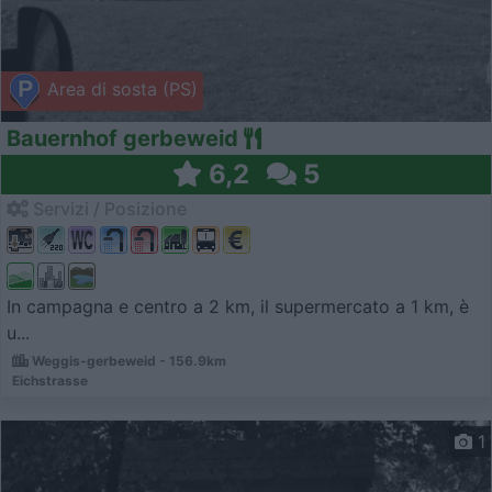
Area di sosta (PS)
Bauernhof gerbeweid
6,2
5
Servizi / Posizione
In campagna e centro a 2 km, il supermercato a 1 km, è
u...
Weggis-gerbeweid - 156.9km
Eichstrasse
1