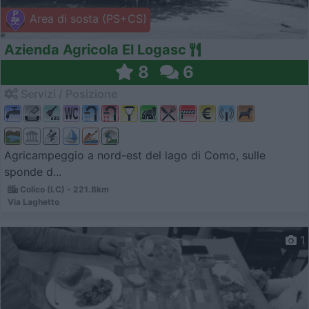
Area di sosta (PS+CS)
Azienda Agricola El Logasc
8
6
Servizi / Posizione
Agricampeggio a nord-est del lago di Como, sulle
sponde d...
Colico (LC) - 221.8km
Via Laghetto
1