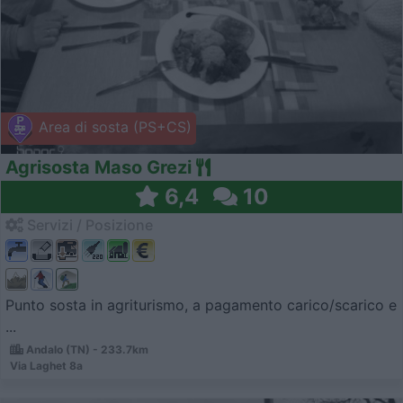
Area di sosta (PS+CS)
Agrisosta Maso Grezi
6,4
10
Servizi / Posizione
Punto sosta in agriturismo, a pagamento carico/scarico e
...
Andalo (TN) - 233.7km
Via Laghet 8a