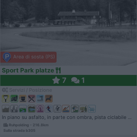
Area di sosta (PS)
Sport Park platze
7
1
Servizi / Posizione
In piano su asfalto, in parte con ombra, pista ciclabile ...
Ruhpolding - 216.8km
Sulla strada b305