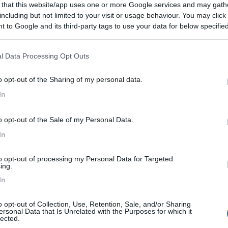
 that this website/app uses one or more Google services and may gath
9,5
2
including but not limited to your visit or usage behaviour. You may click 
 to Google and its third-party tags to use your data for below specifi
 / Posizione
ogle consent section.
l Data Processing Opt Outs
iturismo 'Frantoio Vabro', loc. Casa del Corto, 20...
o opt-out of the Sharing of my personal data.
stagnaio (SI) - 17.8km
In
ia 43 Loc. Casa del Corto
o opt-out of the Sale of my Personal Data.
7
1
In
 / Posizione
to opt-out of processing my Personal Data for Targeted
ing.
In
a biologica, che si trova in parte nella Riserva ...
l'Azzara (GR) - 17.9km
o opt-out of Collection, Use, Retention, Sale, and/or Sharing
acchino
ersonal Data that Is Unrelated with the Purposes for which it
lected.