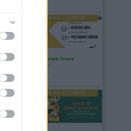
PROMO
Fino al 12/08/26
Lombardia
Area Sosta Camper Orobie
Ardesio
(BG)
Estate in cineteca
PROMO
Fino al 27/08/26
Lombardia