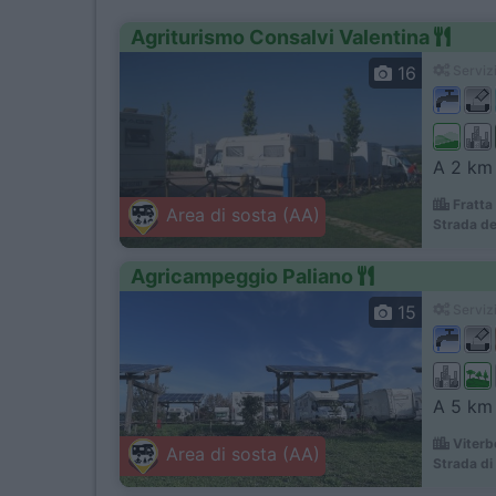
Agriturismo Consalvi Valentina
16
Servizi
A 2 km 
Fratta
Area di sosta (AA)
Strada de
Agricampeggio Paliano
15
Servizi
A 5 km 
Viterb
Area di sosta (AA)
Strada di 