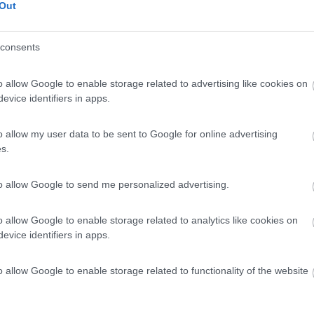
6
1
Out
 / Posizione
consents
o allow Google to enable storage related to advertising like cookies on
tà dell'azienda agricola è certificata Biologi...
evice identifiers in apps.
 (SI) - 24.6km
ntello, 26 - Loc. Monticchiello
o allow my user data to be sent to Google for online advertising
s.
8,4
7
 / Posizione
to allow Google to send me personalized advertising.
o allow Google to enable storage related to analytics like cookies on
evice identifiers in apps.
co Naturale della Val d'Orcia, agricampeggio con 8...
 (SI) - 25.9km
o allow Google to enable storage related to functionality of the website
e il Casale 64
8,4
13