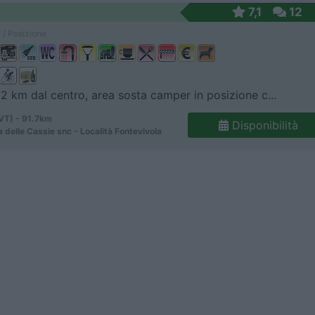
7,1
12
 / Posizione
 2 km dal centro, area sosta camper in posizione c...
(VT) - 91.7km
Disponibilità
a delle Cassie snc - Località Fontevivola