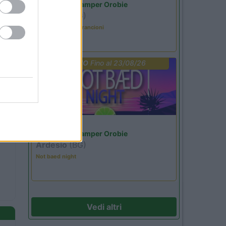
Area Sosta Camper Orobie
Ardesio
(BG)
Caccia ai tesori arancioni
PROMO
Fino al 23/08/26
Lombardia
Area Sosta Camper Orobie
Ardesio
(BG)
Not baed night
Vedi altri