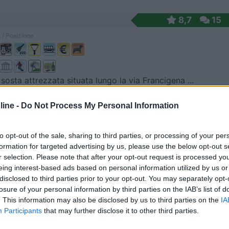
8,7
15
 / Posizione
 sosta attrezzata situata lungo la via Francigena ...
a San Salvatore (SI) - 12.7km
ine -
Do Not Process My Personal Information
ovinciale dei Combattenti
7,2
9
to opt-out of the sale, sharing to third parties, or processing of your per
formation for targeted advertising by us, please use the below opt-out s
 / Posizione
r selection. Please note that after your opt-out request is processed y
eing interest-based ads based on personal information utilized by us or
disclosed to third parties prior to your opt-out. You may separately opt-
losure of your personal information by third parties on the IAB’s list of
tra le colline della Val d’Orcia e a circa 2 km...
. This information may also be disclosed by us to third parties on the
IA
cino (SI) - 15.2km
Participants
that may further disclose it to other third parties.
 Tolli - Passo del Lume Spento