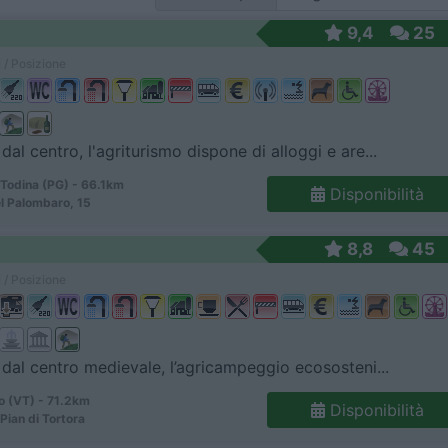
9,4
25
 / Posizione
dal centro, l'agriturismo dispone di alloggi e are...
 Todina (PG) - 66.1km
Disponibilità
l Palombaro, 15
8,8
45
 / Posizione
dal centro medievale, l’agricampeggio ecososteni...
o (VT) - 71.2km
Disponibilità
Pian di Tortora