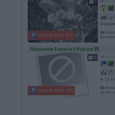
1
Servizi
Dispone
Sorano
Area di sosta (PS)
Pian dell
Ristorante Fattoria Il Pulcino
0
Servizi
A 1,5 k
Montep
Area di sosta (PS)
SS 146, 