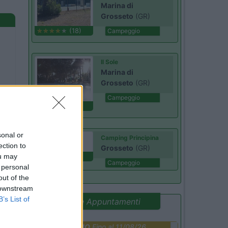
Marina di
Grosseto
(GR)
(18)
Campeggio
Il Sole
Marina di
Grosseto
(GR)
Campeggio
(0)
sonal or
Camping Principina
ection to
Grosseto
(GR)
ou may
(4)
Campeggio
 personal
out of the
 downstream
B’s List of
Promo e Appuntamenti
PROMO
Fino al 11/08/26