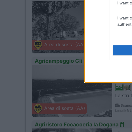
I want t
1
Servizi
I want t
authenti
Ai pied
Sorano
Area di sosta (AA)
Loc. Cite
Agricampeggio Gli Olmi
1
Servizi
La stru
Scansa
Area di sosta (AA)
Località 
Agriristoro Focacceria la Dogana