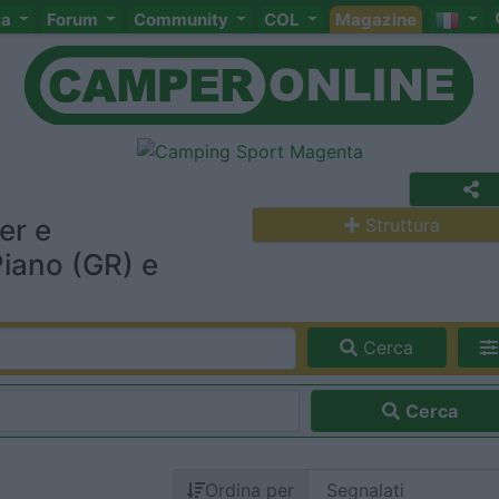
ta
Forum
Community
COL
Magazine
er e
Struttura
Piano (GR) e
Cerca
Cerca
Ordina per