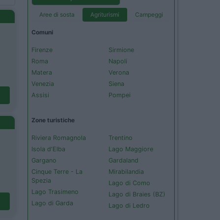
Aree di sosta
Agriturismi
Campeggi
Comuni
Firenze
Sirmione
Roma
Napoli
Matera
Verona
Venezia
Siena
Assisi
Pompei
Zone turistiche
Riviera Romagnola
Trentino
Isola d'Elba
Lago Maggiore
Gargano
Gardaland
Cinque Terre - La
Mirabilandia
Spezia
Lago di Como
Lago Trasimeno
Lago di Braies (BZ)
Lago di Garda
Lago di Ledro