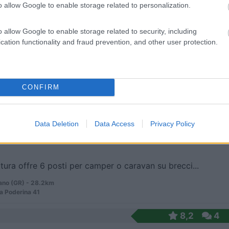
o allow Google to enable storage related to personalization.
 / Posizione
o allow Google to enable storage related to security, including
cation functionality and fraud prevention, and other user protection.
i del monte Amiata, l'agriturismo dispone di camer...
 (GR) - 26.3km
rno Vecchio, 13
CONFIRM
7
5
 / Posizione
Data Deletion
Data Access
Privacy Policy
ttura offre 6 posti per camper o caravan su brecci...
no (GR) - 28.2km
La Poderina 41
8,2
4