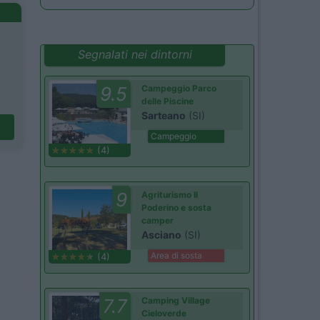
Segnalati nei dintorni
9.5
Campeggio Parco
delle Piscine
Sarteano
(SI)
Campeggio
(4)
9
Agriturismo Il
Poderino e sosta
camper
Asciano
(SI)
Area di sosta
(4)
7.7
Camping Village
Cieloverde