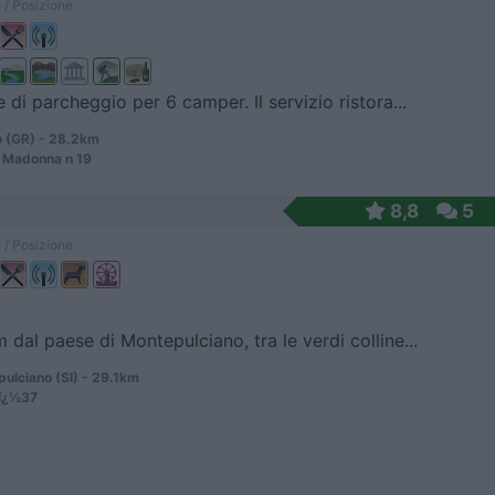
 / Posizione
 di parcheggio per 6 camper. Il servizio ristora...
 (GR) - 28.2km
a Madonna n 19
8,8
5
 / Posizione
m dal paese di Montepulciano, tra le verdi colline...
ulciano (SI) - 29.1km
nï¿½37