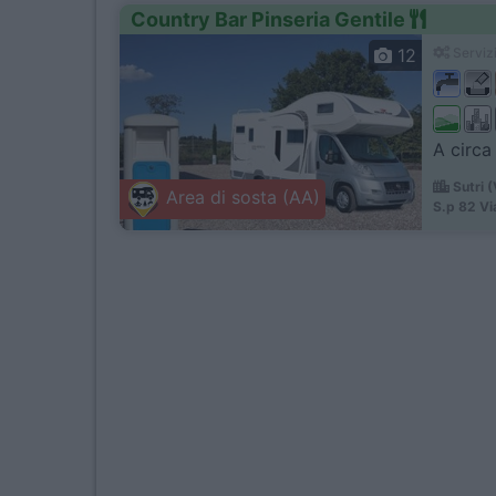
Country Bar Pinseria Gentile
12
Servizi
A circa
Sutri 
Area di sosta (AA)
S.p 82 Vi