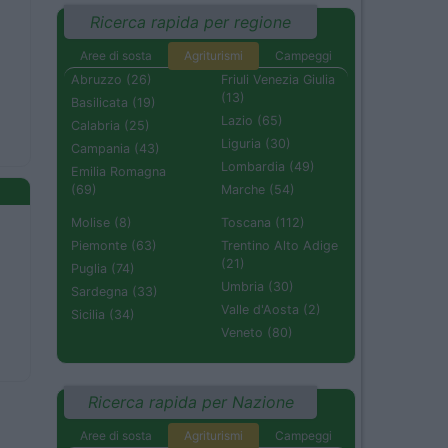
Ricerca rapida per regione
Aree di sosta
Agriturismi
Campeggi
Abruzzo (26)
Friuli Venezia Giulia
(13)
Basilicata (19)
Lazio (65)
Calabria (25)
Liguria (30)
Campania (43)
Lombardia (49)
Emilia Romagna
(69)
Marche (54)
Molise (8)
Toscana (112)
Piemonte (63)
Trentino Alto Adige
(21)
Puglia (74)
Umbria (30)
Sardegna (33)
Valle d'Aosta (2)
Sicilia (34)
Veneto (80)
Ricerca rapida per Nazione
Aree di sosta
Agriturismi
Campeggi