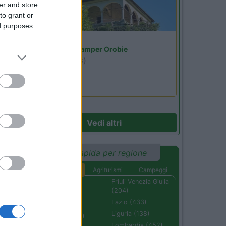
er and store
to grant or
ed purposes
Lombardia
Area Sosta Camper Orobie
Ardesio
(BG)
Riscopri Ardesio
2)
Vedi altri
22
Ricerca rapida per regione
Aree di sosta
Agriturismi
Campeggi
Abruzzo (232)
Friuli Venezia Giulia
(204)
Basilicata (110)
a
Lazio (433)
Calabria (222)
Liguria (138)
Campania (236)
Lombardia (452)