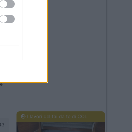
15
te
I lavori del fai da te di COL
43