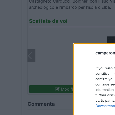
Castagneto Carducci, Bolgheri con il suo Via
archeologico e l’imbarco per l’isola d’Elba.
Scattate da voi
camperonl
If you wish 
sensitive in
confirm you
continue se
Modifica informazioni
information 
further disc
participants
Commenta
Downstream 