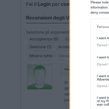
Please note
Fai il
Login
per
commentare
.
information 
deny consent
Recensioni degli Utenti
in below Go
Persona
Seleziona gli argomenti per leggere le recens
I want t
Accoglienza (8)
Caratteristiche (5)
P
Opted 
Gestione (1)
Accessibilità (1)
Mostra tutto
I want t
Opted 
ha comment
Pacciu Ringhio
I want 
Advertis
Io e la mia ragazza sian
Opted 
gestione familiare, perso
servizi necessari e spaz
I want t
parte con i pappagalli e 
of my P
was col