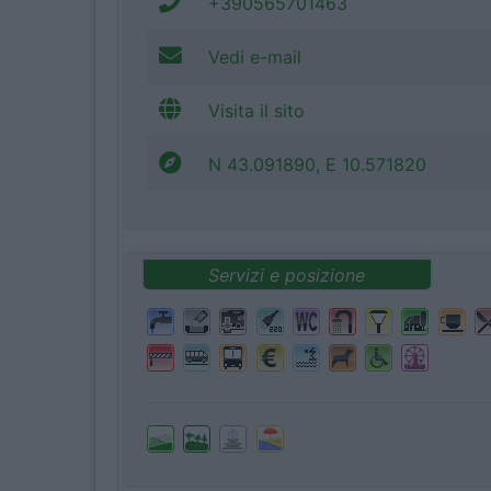
+390565701463
Vedi e-mail
Visita il sito
N 43.091890, E 10.571820
Servizi e posizione