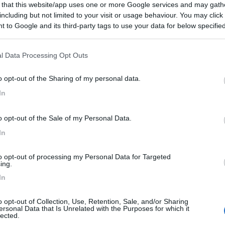
 that this website/app uses one or more Google services and may gath
including but not limited to your visit or usage behaviour. You may click 
 to Google and its third-party tags to use your data for below specifi
ogle consent section.
l Data Processing Opt Outs
ioni:
o opt-out of the Sharing of my personal data.
osizione (5)
Servizi (4)
Prezzo (2)
Punto ristoro (
In
o opt-out of the Sale of my Personal Data.
In
ato:
14/09/2021 15:
to opt-out of processing my Personal Data for Targeted
ing.
o stati qui una settimana, con la caravan. Posto tranquillo a
In
ne gentilissime e sempre disponibili. Per la roulotte tutti i
i sotto la pineta con vista mare. Per completare, stupenda l
o opt-out of Collection, Use, Retention, Sale, and/or Sharing
le galline.
ersonal Data that Is Unrelated with the Purposes for which it
lected.