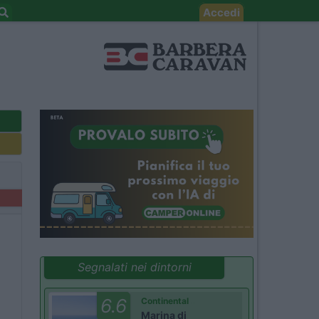
Accedi
Segnalati nei dintorni
6.6
Continental
Marina di