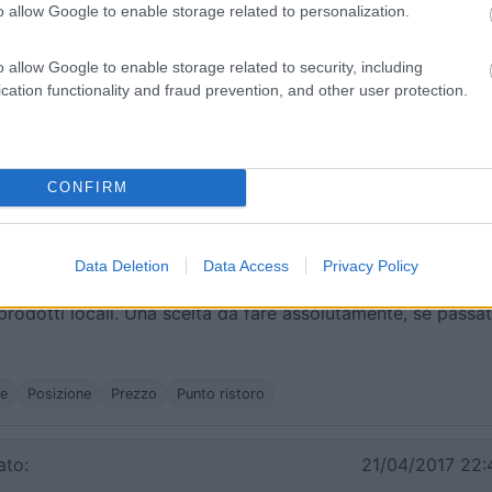
o allow Google to enable storage related to personalization.
n buffet di antipasti ricchissimo, primo e secondo, cena ad
o circondato da una vista davvero speciale!! Lo consiglio
o allow Google to enable storage related to security, including
cation functionality and fraud prevention, and other user protection.
he
Posizione
Prezzo
Punto ristoro
Servizi
CONFIRM
12/04/2018 0:
notte.Gestori gentilissimi, bella la posizione anche fuori
Data Deletion
Data Access
Privacy Policy
a al riparo di una pineta.La cena è stata abbondante,
rodotti locali. Una scelta da fare assolutamente, se passa
he
Posizione
Prezzo
Punto ristoro
to:
21/04/2017 22: