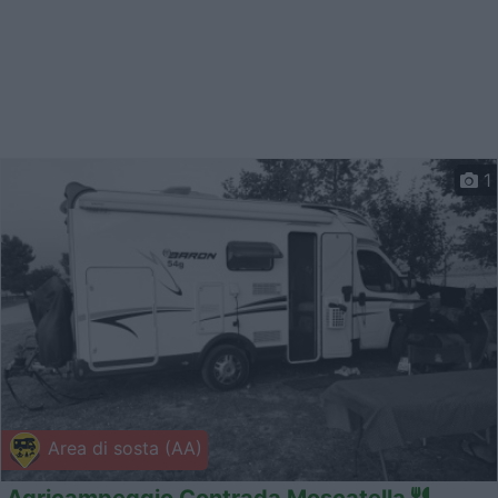
1
Area di sosta (AA)
Agricampeggio Contrada Moscatella