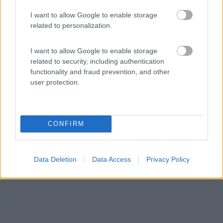
I want to allow Google to enable storage
Area di sosta (PS+CS)
related to personalization.
Agriturismo Masseria del Pantaleone
I want to allow Google to enable storage
7,6
82
related to security, including authentication
Servizi / Posizione
functionality and fraud prevention, and other
user protection.
A 3 km da Matera, l'azienda agricola dispone di 13
CONFIRM
piazzo...
Matera (MT) - 53.7km
Contrada Chiancalata 27
Data Deletion
Data Access
Privacy Policy