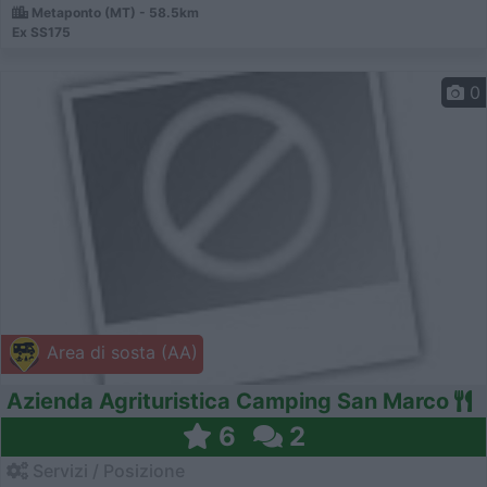
Metaponto (MT) - 58.5km
Ex SS175
0
Area di sosta (AA)
Azienda Agrituristica Camping San Marco
6
2
Servizi / Posizione