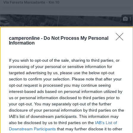
Via Foresta Mercadante - Km 10
1
camperonline -
Do Not Process My Personal
Information
If you wish to opt-out of the sale, sharing to third parties, or
processing of your personal or sensitive information for
targeted advertising by us, please use the below opt-out
section to confirm your selection. Please note that after your
opt-out request is processed you may continue seeing
Area di sosta (AA)
interest-based ads based on personal information utilized by
us or personal information disclosed to third parties prior to
Società Agricola Melillo
your opt-out. You may separately opt-out of the further
disclosure of your personal information by third parties on the
8
2
IAB’s list of downstream participants. This information may
Servizi / Posizione
also be disclosed by us to third parties on the
IAB’s List of
Downstream Participants
that may further disclose it to other