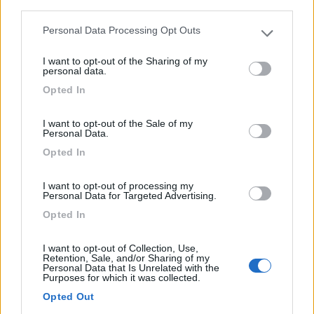
third parties.
Personal Data Processing Opt Outs
Please note that this website/app uses one or more Google
La struttura, immersa tra ulivi e vigneti, dispone di agr...
services and may gather and store information including but
Villa Castelli (BR) - 46.5km
I want to opt-out of the Sharing of my
not limited to your visit or usage behaviour. You may click to
Strada Masseria Tagliavanti, 1
personal data.
grant or deny consent to Google and its third-party tags to
Opted In
use your data for below specified purposes in below Google
1
consent section.
I want to opt-out of the Sale of my
Personal Data.
Opted In
I want to opt-out of processing my
Personal Data for Targeted Advertising.
Opted In
I want to opt-out of Collection, Use,
Retention, Sale, and/or Sharing of my
Personal Data that Is Unrelated with the
Area di sosta (AA)
Purposes for which it was collected.
Opted Out
Agriturismo Nonna Rosa