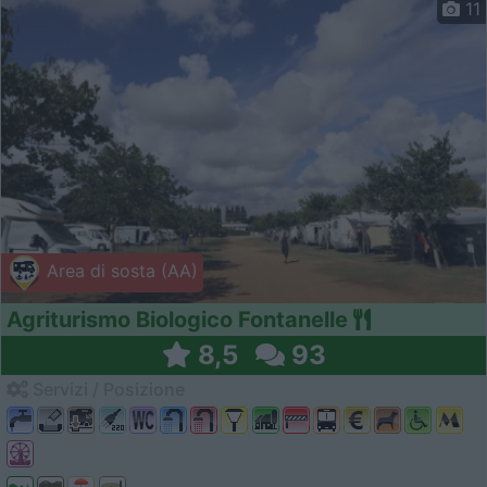
11
Area di sosta (AA)
Agriturismo Biologico Fontanelle
8,5
93
Servizi / Posizione