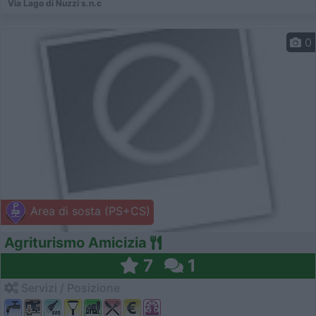
Via Lago di Nuzzi s.n.c
0
Area di sosta (PS+CS)
Agriturismo Amicizia
7
1
Servizi / Posizione