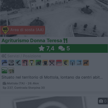
Area di sosta (AA)
Agriturismo Donna Teresa
7,4
5
Servizi / Posizione
Situato nel territorio di Mottola, lontano da centri abit...
Mottola (TA) - 26.4km
Sp 237, Contrada Sterpina 30
0