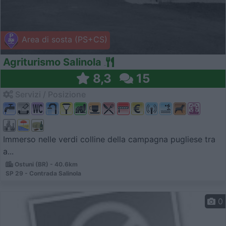
Area di sosta (PS+CS)
Agriturismo Salinola
8,3
15
Servizi / Posizione
Immerso nelle verdi colline della campagna pugliese tra
a...
Ostuni (BR) - 40.6km
SP 29 - Contrada Salinola
0