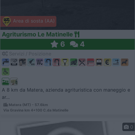
Area di sosta (AA)
Agriturismo Le Matinelle
6
4
Servizi / Posizione
A 8 km da Matera, azienda agrituristica con maneggio e
ar...
Matera (MT) - 57.6km
Via Gravina km 4+100 C.da Matinelle
0