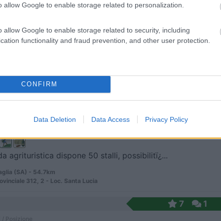
o allow Google to enable storage related to personalization.
 / Posizione
o allow Google to enable storage related to security, including
cation functionality and fraud prevention, and other user protection.
rismo è situato tra il verde dei monti e l'azzur...
ti (SA) - 54.1km
ano, 3
CONFIRM
7
1
 / Posizione
Data Deletion
Data Access
Privacy Policy
a agrituristica dispone 50 stalli, possibilitï¿...
aglia (SA) - 54.7km
ovinciale 312, 2 - Loc. Santa Lucia
7
1
 / Posizione