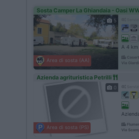
Sosta Camper La Ghiandaia - Oasi WW
5
Servizi
A 4 km 
Casert
Area di sosta (AA)
Via Giardi
Azienda agrituristica Petrilli
0
Servizi
Azienda
Flumer
Area di sosta (PS)
Via Scam