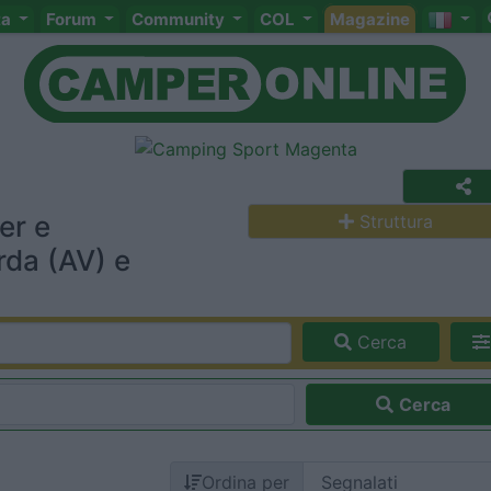
ta
Forum
Community
COL
Magazine
er e
Struttura
rda (AV) e
Cerca
Cerca
Ordina per