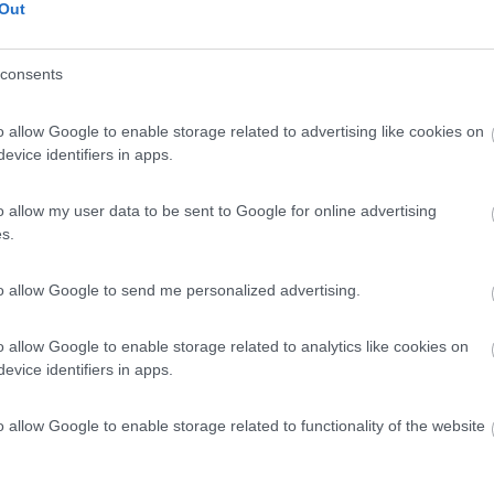
Out
 / Posizione
consents
r 20 veicoli, senza servizi. Il costo di un past...
o allow Google to enable storage related to advertising like cookies on
evice identifiers in apps.
egorio Magno (SA) - 47.2km
ito
o allow my user data to be sent to Google for online advertising
s.
4,5
2
 / Posizione
to allow Google to send me personalized advertising.
o allow Google to enable storage related to analytics like cookies on
da agricola bio, dispone di punto sosta per 10 vei...
evice identifiers in apps.
orvino (SA) - 49.4km
ada Serroni, 1
o allow Google to enable storage related to functionality of the website
5
2