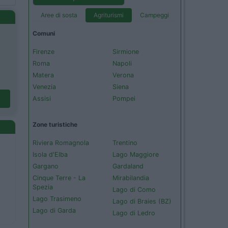
Aree di sosta
Agriturismi
Campeggi
Comuni
Firenze
Sirmione
Roma
Napoli
Matera
Verona
Venezia
Siena
Assisi
Pompei
Zone turistiche
Riviera Romagnola
Trentino
Isola d'Elba
Lago Maggiore
Gargano
Gardaland
Cinque Terre - La
Mirabilandia
Spezia
Lago di Como
Lago Trasimeno
Lago di Braies (BZ)
Lago di Garda
Lago di Ledro