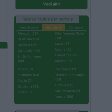
Vedi altri
Ricerca rapida per regione
Aree di sosta
Agriturismi
Campeggi
Abruzzo (26)
Friuli Venezia Giulia
(13)
Basilicata (19)
Lazio (65)
Calabria (25)
Liguria (30)
Campania (43)
Lombardia (49)
Emilia Romagna
(69)
Marche (54)
Molise (8)
Toscana (112)
Piemonte (63)
Trentino Alto Adige
(21)
Puglia (74)
Umbria (30)
Sardegna (33)
Valle d'Aosta (2)
Sicilia (34)
Veneto (80)