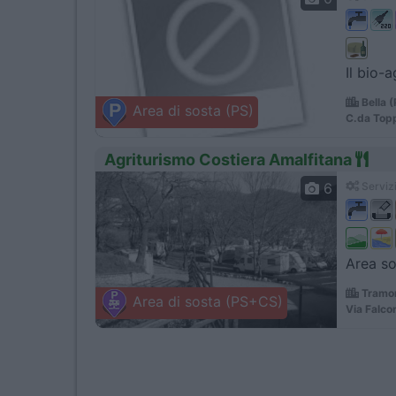
Il bio-
Bella 
Area di sosta (PS)
C.da Topp
Agriturismo Costiera Amalfitana
6
Servizi
Area sos
Tramon
Area di sosta (PS+CS)
Via Falcon