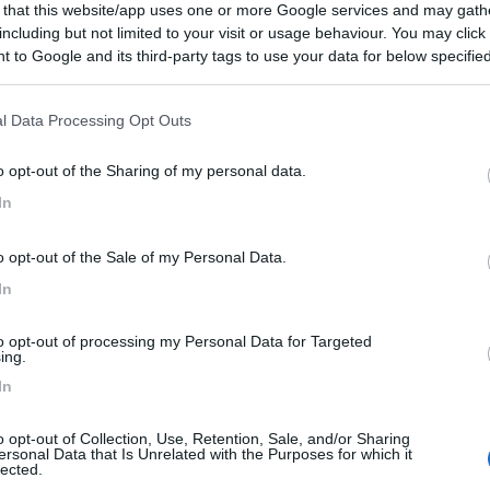
 that this website/app uses one or more Google services and may gath
7
1
including but not limited to your visit or usage behaviour. You may click 
 / Posizione
 to Google and its third-party tags to use your data for below specifi
ogle consent section.
l Data Processing Opt Outs
 nel verde, agriturismo con area sosta camper illu...
o opt-out of the Sharing of my personal data.
to Monforte (BN) - 34.3km
In
 Monterone, 14
0
o opt-out of the Sale of my Personal Data.
 / Posizione
In
to opt-out of processing my Personal Data for Targeted
ing.
ll'uscita 'Battipaglia' della Salerno-Reggio Calab...
In
 (SA) - 37.2km
o opt-out of Collection, Use, Retention, Sale, and/or Sharing
, Piano San Leo
ersonal Data that Is Unrelated with the Purposes for which it
lected.
7
1