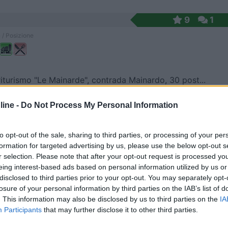
9
1
 / Posizione
iturismo "Le Mainarde", contrada Mainardo, 30 post...
ore (AV) - 19.8km
ine -
Do Not Process My Personal Information
rdo, 5
8
1
to opt-out of the sale, sharing to third parties, or processing of your per
 / Posizione
formation for targeted advertising by us, please use the below opt-out s
r selection. Please note that after your opt-out request is processed y
eing interest-based ads based on personal information utilized by us or
disclosed to third parties prior to your opt-out. You may separately opt-
iturismo dispone di camere dotate di servizi ...
losure of your personal information by third parties on the IAB’s list of
. This information may also be disclosed by us to third parties on the
IA
stornina (AV) - 30.2km
Participants
that may further disclose it to other third parties.
, 23