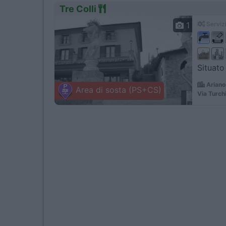
Tre Colli
1
Servizi
Situato 
Ariano 
Area di sosta (PS+CS)
Via Turchi