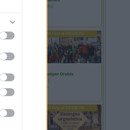
Miramare
(RN)
Benefit Card
PROMO
Fino al 09/08/26
Lombardia
Area Sosta Camper Orobie
Ardesio
(BG)
Ardesio in scatola
PROMO
Fino al 25/08/26