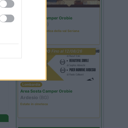
Lombardia
Area Sosta Camper Orobie
Ardesio
(BG)
Rassegna organistica della val Seriana
PROMO
Fino al 12/08/26
Lombardia
Area Sosta Camper Orobie
Ardesio
(BG)
Estate in cineteca