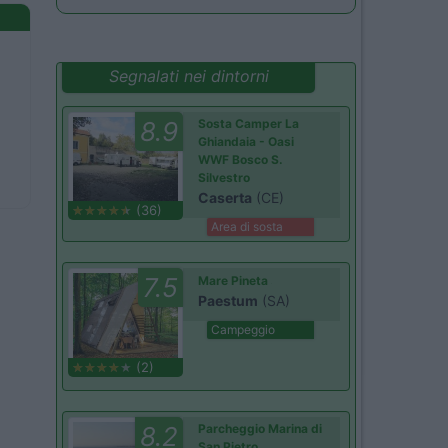
Segnalati nei dintorni
8.9
Sosta Camper La
Ghiandaia - Oasi
WWF Bosco S.
Silvestro
Caserta
(CE)
(36)
Area di sosta
7.5
Mare Pineta
Paestum
(SA)
Campeggio
(2)
8.2
Parcheggio Marina di
San Pietro