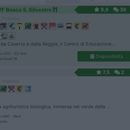
F Bosco S. Silvestro
8,9
36
 / Posizione
da Caserta e dalla Reggia, il Centro di Educazione...
a (CE) - 62.1km
Disponibilità
ni Reali 78
7,5
2
 / Posizione
 agrituristica biologica, immersa nel verde della ...
i (AV) - 8km
pata