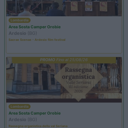
Lombardia
Area Sosta Camper Orobie
Ardesio
(BG)
Sacrae Scenae - Ardesio film festival
PROMO
Fino al 25/08/26
Lombardia
Area Sosta Camper Orobie
Ardesio
(BG)
Rassegna organistica della val Seriana