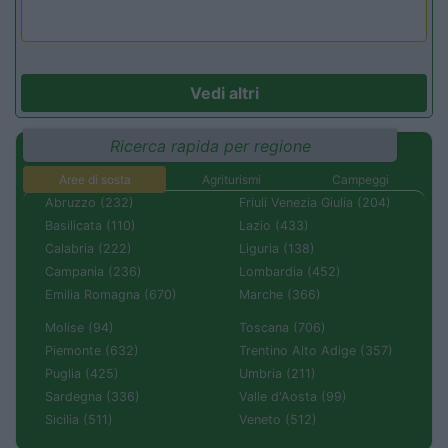
Vedi altri
Ricerca rapida per regione
Aree di sosta
Agriturismi
Campeggi
Abruzzo (232)
Friuli Venezia Giulia (204)
Basilicata (110)
Lazio (433)
Calabria (222)
Liguria (138)
Campania (236)
Lombardia (452)
Emilia Romagna (670)
Marche (366)
Molise (94)
Toscana (706)
Piemonte (632)
Trentino Alto Adige (357)
Puglia (425)
Umbria (211)
Sardegna (336)
Valle d'Aosta (99)
Sicilia (511)
Veneto (512)