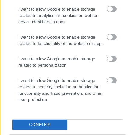
I want to allow Google to enable storage
related to analytics like cookies on web or
device identifiers in apps.
Pulizia
Servizi
I want to allow Google to enable storage
related to functionality of the website or app.
Segnalati nei dintorni
I want to allow Google to enable storage
related to personalization.
Sosta Camper La Ghiandaia - Oasi WWF Bosco 
8.9
Silvestro
Caserta
(CE)
I want to allow Google to enable storage
related to security, including authentication
Area di sosta
functionality and fraud prevention, and other
user protection.
(36)
CONFIRM
Camping Village Baia Domizia