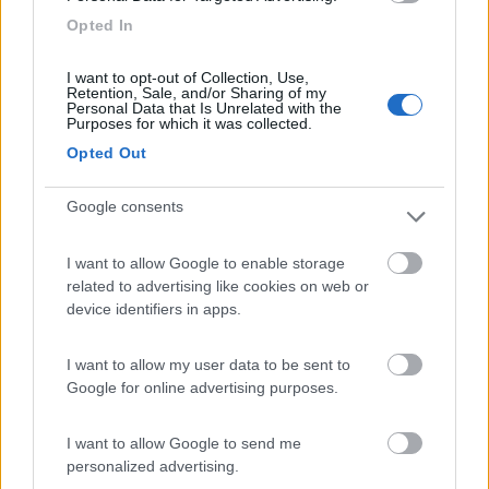
Opted In
08/05/2015 15:38
miciogfr
I want to opt-out of Collection, Use,
Retention, Sale, and/or Sharing of my
Personal Data that Is Unrelated with the
Purposes for which it was collected.
(maggio 2015) Agibile un solo servizio igienico
bisex, numerosi cani sciolti, ristorante ok
Opted Out
Google consents
Caratteristiche
Punto ristoro
Servizi
I want to allow Google to enable storage
10/02/2014 10:06
goffredo
related to advertising like cookies on web or
device identifiers in apps.
Piscina, area trascurata, pessime condizioni,
Agosto 2013 vuota
I want to allow my user data to be sent to
Google for online advertising purposes.
Pulizia
Servizi
I want to allow Google to send me
personalized advertising.
20/12/2010 17:44
nasona