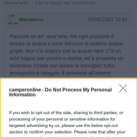
Mostra tutto
14/08/2021 12:42
MeryMarco
Piazzole un po' spartane, ma ogni piazzola è
dotata di acqua e luce! Servizio di scarico acque
grigie. Non c'è scarico per le acque nere. C'è un
solo bagno per uomini e donne, ed è presente un
lavandino (credo per lavare le stoviglie) tutto
arrugginito e indegno. È presente all'interno
dell'AA anche una piscina.Il posto va decisamente
valorizzato perché ha del potenziale.Costo: 20
camperonline -
Do Not Process My Personal
euro a notte.
Information
Prezzo
Pulizia
Servizi
If you wish to opt-out of the sale, sharing to third parties, or
processing of your personal or sensitive information for
targeted advertising by us, please use the below opt-out
13/08/2021 20:23
BarbaGae
section to confirm your selection. Please note that after your