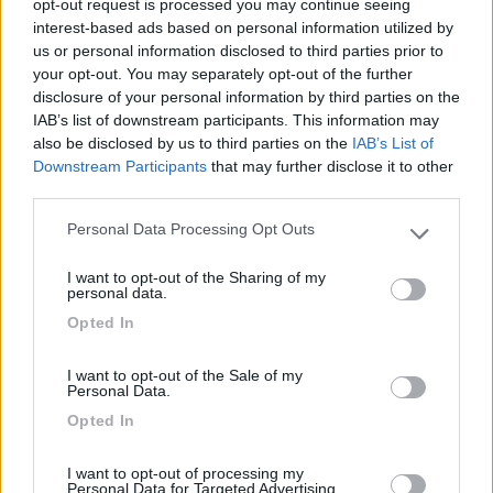
opt-out request is processed you may continue seeing
interest-based ads based on personal information utilized by
Solo pochi posti per i camper, ma bene
us or personal information disclosed to third parties prior to
organizzati: ogni piazzola ha la propria presa di
your opt-out. You may separately opt-out of the further
corrente e l'acqua. Le piazzole solo all'ombra e
disclosure of your personal information by third parties on the
comode per parcheggiare. I gestori sono
IAB’s list of downstream participants. This information may
estremamente cordiali e gentili. La piscina, non
also be disclosed by us to third parties on the
IAB’s List of
compresa nel costo piazzola, è un fantastico
Downstream Participants
that may further disclose it to other
third parties.
diversivo rinfrescante. Buono anche il ristorante.
Personal Data Processing Opt Outs
Please note that this website/app uses one or more Google
Accessibilità
Accoglienza
Caratteristiche
services and may gather and store information including but
I want to opt-out of the Sharing of my
Punto ristoro
Servizi
not limited to your visit or usage behaviour. You may click to
personal data.
grant or deny consent to Google and its third-party tags to
Opted In
use your data for below specified purposes in below Google
01/06/2020 15:30
Scanico
consent section.
I want to opt-out of the Sale of my
Personal Data.
Immersa nel verde. Stupenda. Ottima pizza.
Opted In
Personale gentilissimo. Top!
I want to opt-out of processing my
Personal Data for Targeted Advertising.
Accoglienza
Posizione
Punto ristoro