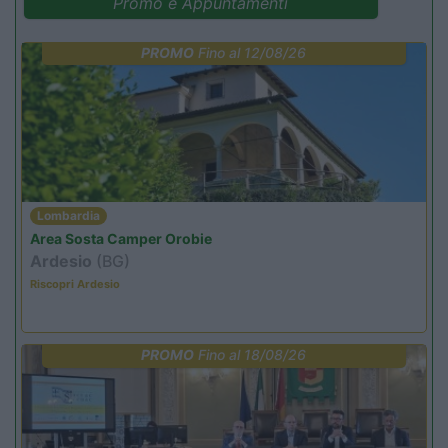
Promo e Appuntamenti
PROMO
Fino al 12/08/26
Lombardia
Area Sosta Camper Orobie
Ardesio
(BG)
Riscopri Ardesio
PROMO
Fino al 18/08/26