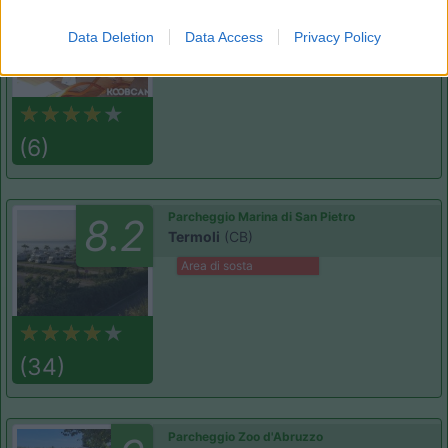
8.3
Baia Domizia
(CE)
Data Deletion
Data Access
Privacy Policy
Campeggio
(6)
Parcheggio Marina di San Pietro
8.2
Termoli
(CB)
Area di sosta
(34)
Parcheggio Zoo d'Abruzzo