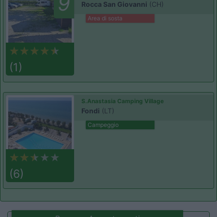
9
Rocca San Giovanni
(CH)
Area di sosta
(1)
S.Anastasia Camping Village
Fondi
(LT)
Campeggio
(6)