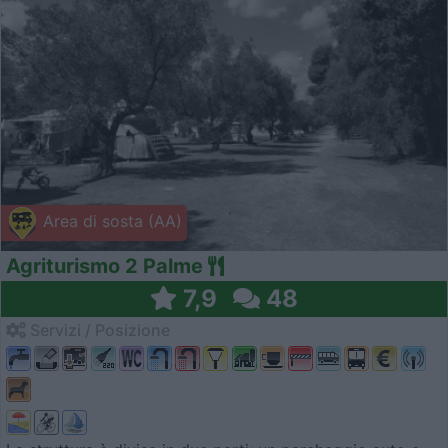
Area di sosta (AA)
Agriturismo 2 Palme
7,9
48
Servizi / Posizione