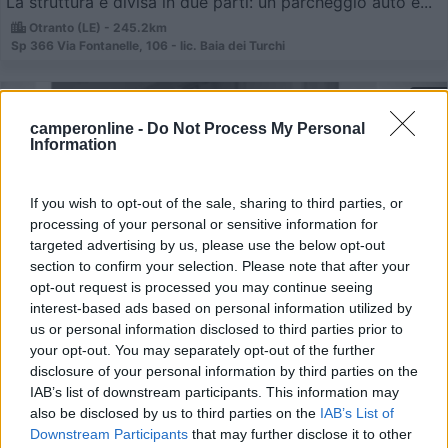
La struttura è divisa in due parti: un parcheggio auto e...
Otranto (LE) - 245.2km
Sp 366 Via Fontanelle, 106 - lic. Baia dei Turchi
1
camperonline -
Do Not Process My Personal
Information
If you wish to opt-out of the sale, sharing to third parties, or
processing of your personal or sensitive information for
targeted advertising by us, please use the below opt-out
section to confirm your selection. Please note that after your
opt-out request is processed you may continue seeing
interest-based ads based on personal information utilized by
us or personal information disclosed to third parties prior to
Area di sosta (AA)
your opt-out. You may separately opt-out of the further
disclosure of your personal information by third parties on the
Agricampeggio Terra di Moro
IAB’s list of downstream participants. This information may
also be disclosed by us to third parties on the
IAB’s List of
8,7
10
Downstream Participants
that may further disclose it to other