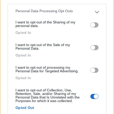
Servizi / Posizione
third parties.
Personal Data Processing Opt Outs
Please note that this website/app uses one or more Google
services and may gather and store information including but
I want to opt-out of the Sharing of my
A soli 2 km dal mare (Torre Mozza), agricampeggio con
not limited to your visit or usage behaviour. You may click to
personal data.
pia...
grant or deny consent to Google and its third-party tags to
Opted In
use your data for below specified purposes in below Google
Ugento (LE) - 245.4km
consent section.
Contrada Masseria Vecchia, Loc. Torre Mozza
I want to opt-out of the Sale of my
Personal Data.
1
Opted In
I want to opt-out of processing my
Personal Data for Targeted Advertising.
Opted In
I want to opt-out of Collection, Use,
Retention, Sale, and/or Sharing of my
Personal Data that Is Unrelated with the
Purposes for which it was collected.
Opted Out