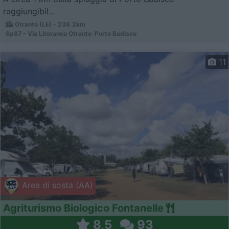
raggiungibil...
Otranto (LE) - 236.2km
Sp87 - Via Litoranea Otranto-Porto Badisco
11
Area di sosta (AA)
Agriturismo Biologico Fontanelle
8,5
93