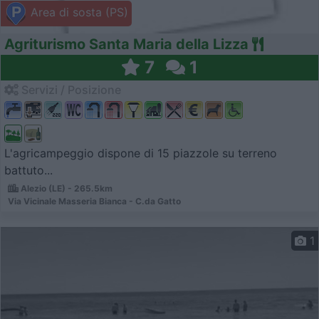
Area di sosta (PS)
Agriturismo Santa Maria della Lizza
7
1
Servizi / Posizione
L'agricampeggio dispone di 15 piazzole su terreno
battuto...
Alezio (LE) - 265.5km
Via Vicinale Masseria Bianca - C.da Gatto
1