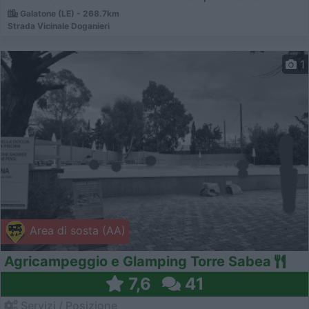
Galatone (LE) - 268.7km
Strada Vicinale Doganieri
1
Area di sosta (AA)
Agricampeggio e Glamping Torre Sabea
7,6
41
Servizi / Posizione