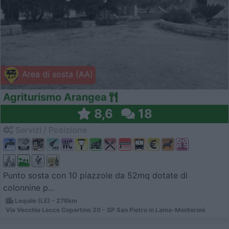
Area di sosta (AA)
Agriturismo Arangea
8,6
18
Servizi / Posizione
Punto sosta con 10 piazzole da 52mq dotate di
colonnine p...
Lequile (LE) - 276km
Via Vecchia Lecce Copertino 20 - SP San Pietro in Lama-Monteroni