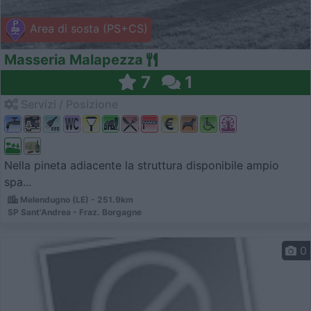
Area di sosta (PS+CS)
Masseria Malapezza
7
1
Servizi / Posizione
Nella pineta adiacente la struttura disponibile ampio
spa...
Melendugno (LE) - 251.9km
SP Sant'Andrea - Fraz. Borgagne
0