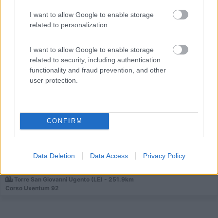
I want to allow Google to enable storage
related to personalization.
I want to allow Google to enable storage
Area di sosta (AA)
related to security, including authentication
functionality and fraud prevention, and other
Agriturismo Palese
user protection.
9,2
5
Servizi / Posizione
CONFIRM
A 1 km dal mare, agricampeggio con camere e piazzole
Data Deletion
Data Access
Privacy Policy
dota...
Torre San Giovanni Ugento (LE) - 251.9km
Corso Uxentum 92