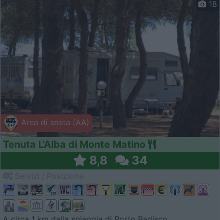
18
Area di sosta (AA)
Tenuta L'Alba di Monte Matino
8,8
34
Servizi / Posizione
A circa 1 km dalla spiaggia di Porto Badisco