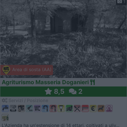
1
Area di sosta (AA)
Agriturismo Masseria Doganieri
8,5
2
Servizi / Posizione
L'Azienda ha un'estensione di 14 ettari, coltivati a uliv...