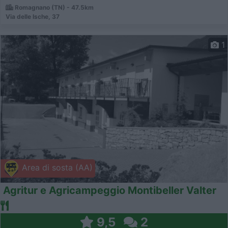
Romagnano (TN) - 47.5km
Via delle Ische, 37
1
Area di sosta (AA)
Agritur e Agricampeggio Montibeller Valter
9,5
2