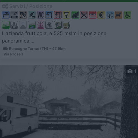
Servizi / Posizione
L'azienda frutticola, a 535 mslm in posizione
panoramica,...
Roncegno Terme (TN) - 47.9km
Via Prose 1
1