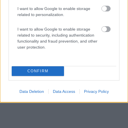
I want to allow Google to enable storage
Area di sosta (AA)
related to personalization.
Agricamp Altogarda
I want to allow Google to enable storage
7,5
4
related to security, including authentication
functionality and fraud prevention, and other
Servizi / Posizione
user protection.
A 5 km dal lago, area con numerose piazzole per camper
CONFIRM
e ...
Arco (TN) - 61.9km
Via Mantova 60
Data Deletion
Data Access
Privacy Policy