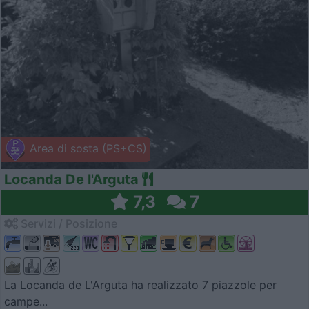
Area di sosta (PS+CS)
Locanda De l'Arguta
7,3
7
Servizi / Posizione
La Locanda de L'Arguta ha realizzato 7 piazzole per
campe...