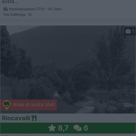
sosta...
Valdobbiadene (TV) - 91.5km
Via Callonga, 12
1
Area di sosta (AA)
Riocavalli
8,7
6