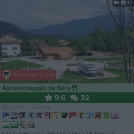
12
Area di sosta (AA)
Agricampeggio da Bery
9,6
32
Servizi / Posizione
L'Agricampeggio si trova nella piccola frazione di