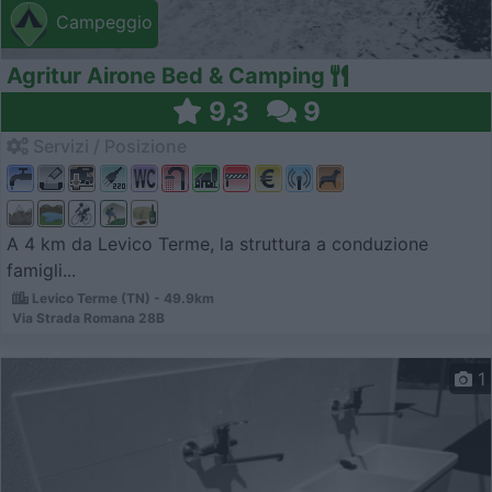
Campeggio
Agritur Airone Bed & Camping
9,3
9
Servizi / Posizione
A 4 km da Levico Terme, la struttura a conduzione
famigli...
Levico Terme (TN) - 49.9km
Via Strada Romana 28B
1