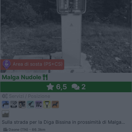
Area di sosta (PS+CS)
Malga Nudole
6,5
2
Servizi / Posizione
Sulla strada per la Diga Bissina in prossimità di Malga...
Daone (TN) - 66.3km