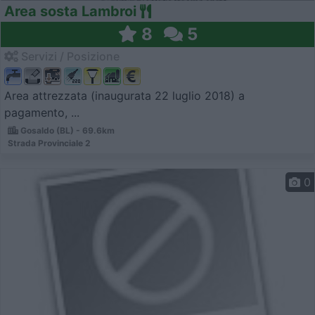
Area sosta Lambroi
8
5
Servizi / Posizione
Area attrezzata (inaugurata 22 luglio 2018) a
pagamento, ...
Gosaldo (BL) - 69.6km
Strada Provinciale 2
0