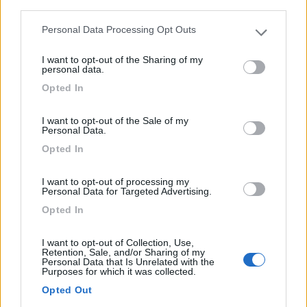
third parties.
A 700 m dal centro e area attrezzata automatizzata con
sb...
Personal Data Processing Opt Outs
Please note that this website/app uses one or more Google
Bleggio Superiore (TN) - 53.3km
services and may gather and store information including but
Loc. Canal Trento 3 - Cavrasto
I want to opt-out of the Sharing of my
not limited to your visit or usage behaviour. You may click to
personal data.
grant or deny consent to Google and its third-party tags to
Opted In
1
use your data for below specified purposes in below Google
consent section.
I want to opt-out of the Sale of my
Personal Data.
Opted In
I want to opt-out of processing my
Personal Data for Targeted Advertising.
Opted In
I want to opt-out of Collection, Use,
Retention, Sale, and/or Sharing of my
Area di sosta (PS)
Personal Data that Is Unrelated with the
Purposes for which it was collected.
Agriturismo Benuzzi Oberhoffer
Opted Out