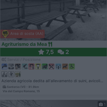
Area di sosta (AA)
Agriturismo da Mea
7,5
2
Servizi / Posizione
Azienda agricola dedita all'allevamento di suini, avicoli...
Santorso (VI) - 81.9km
Via del Campo Romano, 15
1