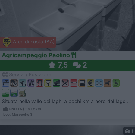
Area di sosta (AA)
Agricampeggio Paolino
7,5
2
Servizi / Posizione
Situata nella valle dei laghi a pochi km a nord del lago ...
Dro (TN) - 51.5km
Loc. Marocche 3
1