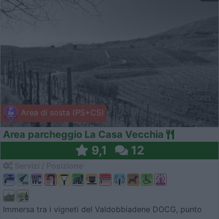
Area di sosta (PS+CS)
Area parcheggio La Casa Vecchia
9,1
12
Servizi / Posizione
Immersa tra i vigneti del Valdobbiadene DOCG, punto