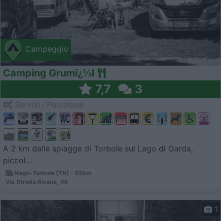
Campeggio
Camping Grumï¿½l
7,7
3
Servizi / Posizione
A 2 km dalle spiagge di Torbole sul Lago di Garda,
piccol...
Nago-Torbole (TN) - 65km
Via Strada Rivana, 46
1