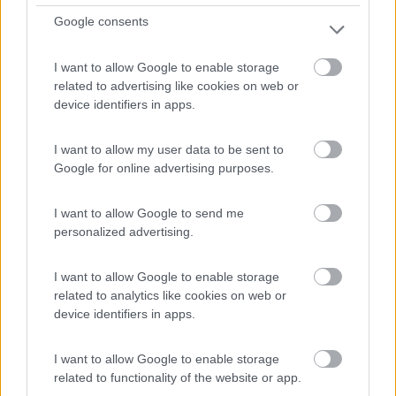
8
1
Google consents
Servizi / Posizione
I want to allow Google to enable storage
related to advertising like cookies on web or
device identifiers in apps.
Presso azienda vitivinicola punto sosta con 5 piazzole
te...
I want to allow my user data to be sent to
Dro (TN) - 55km
Google for online advertising purposes.
Località Oltra, 3
I want to allow Google to send me
1
personalized advertising.
I want to allow Google to enable storage
related to analytics like cookies on web or
device identifiers in apps.
I want to allow Google to enable storage
related to functionality of the website or app.