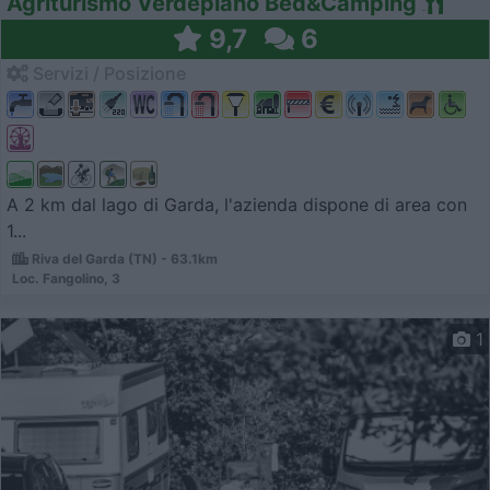
Agriturismo Verdepiano Bed&Camping
9,7
6
Servizi / Posizione
A 2 km dal lago di Garda, l'azienda dispone di area con
1...
Riva del Garda (TN) - 63.1km
Loc. Fangolino, 3
1