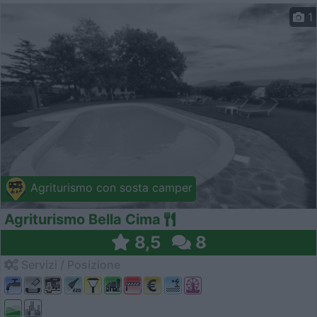
1
Agriturismo con sosta camper
Agriturismo Bella Cima
8,5
8
Servizi / Posizione