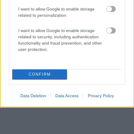
Area di sosta (PS)
I want to allow Google to enable storage
Agriturismo San Cristoforo
related to personalization.
8,5
4
I want to allow Google to enable storage
Servizi / Posizione
related to security, including authentication
functionality and fraud prevention, and other
user protection.
L'azienda agricola, che include il borgo di San Cristofor...
Amelia (TR) - 43.6km
CONFIRM
Strada San Cristoforo
Data Deletion
Data Access
Privacy Policy