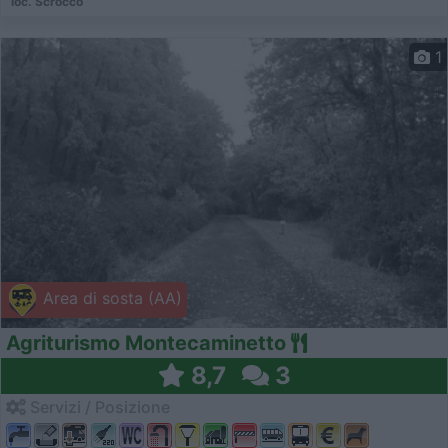
loc. Scrocco
1
Area di sosta (AA)
Agriturismo Montecaminetto
8,7
3
Servizi / Posizione