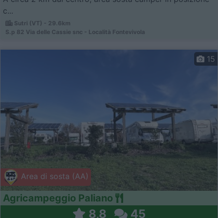
c...
Sutri (VT) - 29.6km
S.p 82 Via delle Cassie snc - Località Fontevivola
15
Area di sosta (AA)
Agricampeggio Paliano
8,8
45