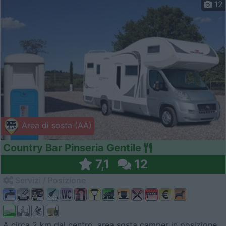
12
Area di sosta (AA)
Country Bar Pinseria Gentile
7,1
12
Servizi / Posizione
A circa 2 km dal centro, area sosta camper in posizione