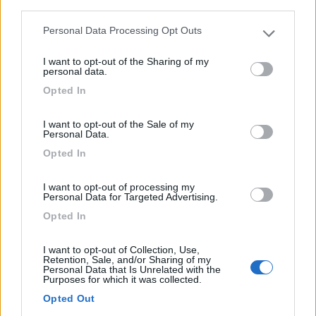
third parties.
Vicina casello Carsoli/Oricola A24, la struttura dispone ...
Personal Data Processing Opt Outs
Please note that this website/app uses one or more Google
Oricola (AQ) - 42.3km
SP III per Rocca di Botte
services and may gather and store information including but
I want to opt-out of the Sharing of my
not limited to your visit or usage behaviour. You may click to
personal data.
grant or deny consent to Google and its third-party tags to
0
Opted In
use your data for below specified purposes in below Google
consent section.
I want to opt-out of the Sale of my
Personal Data.
Opted In
I want to opt-out of processing my
Personal Data for Targeted Advertising.
Opted In
I want to opt-out of Collection, Use,
Area di sosta (PS)
Retention, Sale, and/or Sharing of my
Personal Data that Is Unrelated with the
Purposes for which it was collected.
Agriturismo Surripa
Opted Out
0