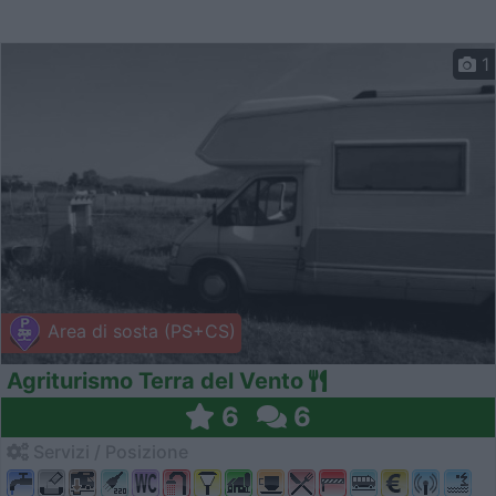
1
Area di sosta (PS+CS)
Agriturismo Terra del Vento
6
6
Servizi / Posizione