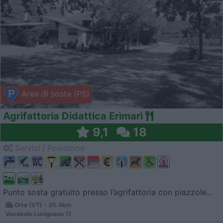
Area di sosta (PS)
Agrifattoria Didattica Erìmarì
9,1
18
Servizi / Posizione
Punto sosta gratuito presso l’agrifattoria con piazzole...
Orte (VT) - 35.4km
Vocabolo Lucignano 11