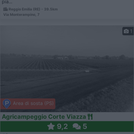
pia...
Reggio Emilia (RE) - 39.5km
Via Monterampino, 7
1
Area di sosta (PS)
Agricampeggio Corte Viazza
9,2
5