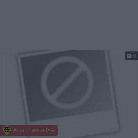
0
Area di sosta (AA)