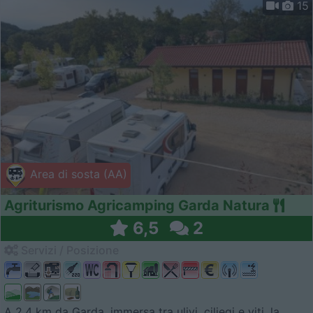
15
Area di sosta (AA)
Agriturismo Agricamping Garda Natura
6,5
2
Servizi / Posizione
A 2,4 km da Garda, immersa tra ulivi, ciliegi e viti, la ...