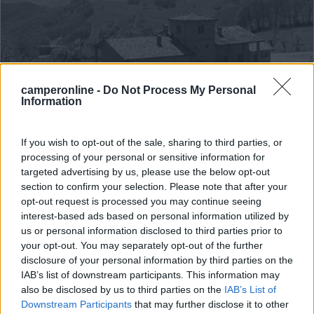
camperonline -
Do Not Process My Personal
Information
Area di sosta (PS)
If you wish to opt-out of the sale, sharing to third parties, or
Agriturismo Il Filare di Busi Manuel
processing of your personal or sensitive information for
8
1
targeted advertising by us, please use the below opt-out
section to confirm your selection. Please note that after your
Servizi / Posizione
opt-out request is processed you may continue seeing
interest-based ads based on personal information utilized by
us or personal information disclosed to third parties prior to
your opt-out. You may separately opt-out of the further
L'azienda agricola produce ortaggi e cereali, al momento
disclosure of your personal information by third parties on the
...
IAB’s list of downstream participants. This information may
also be disclosed by us to third parties on the
IAB’s List of
Bazzano di Neviano degli Arduini (PR) - 31.2km
Downstream Participants
that may further disclose it to other
Via Monterosso, 2