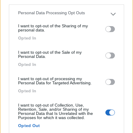
third parties.
Area di sosta (PS)
1
Personal Data Processing Opt Outs
Please note that this website/app uses one or more Google
Agriturismo Casanuova
services and may gather and store information including but
I want to opt-out of the Sharing of my
8
1
not limited to your visit or usage behaviour. You may click to
personal data.
grant or deny consent to Google and its third-party tags to
Servizi / Posizione
Opted In
use your data for below specified purposes in below Google
consent section.
I want to opt-out of the Sale of my
Personal Data.
L'agriturismo, che si trova sull'Appennino tosco-
Opted In
emiliano...
I want to opt-out of processing my
Tizzano Val Parma (PR) - 33km
Personal Data for Targeted Advertising.
Strada di Carobbio 11
Opted In
1
I want to opt-out of Collection, Use,
Retention, Sale, and/or Sharing of my
Personal Data that Is Unrelated with the
Purposes for which it was collected.
Opted Out