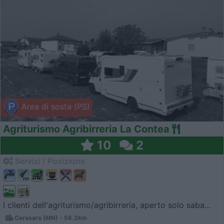
Area di sosta (PS)
Agriturismo Agribirreria La Contea
10
2
Servizi / Posizione
I clienti dell'agriturismo/agribirreria, aperto solo saba...
Ceresara (MN) - 56.2km