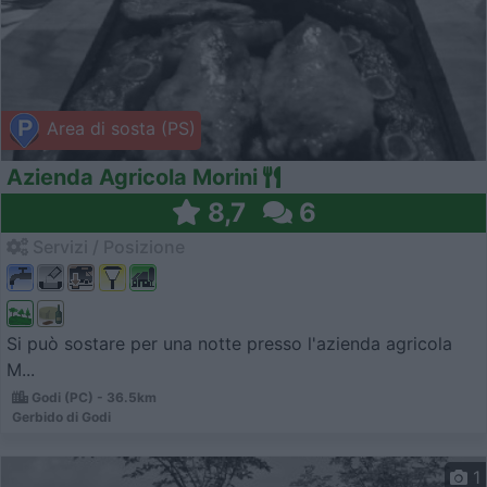
Area di sosta (PS)
Azienda Agricola Morini
8,7
6
Servizi / Posizione
Si può sostare per una notte presso l'azienda agricola
M...
Godi (PC) - 36.5km
Gerbido di Godi
1