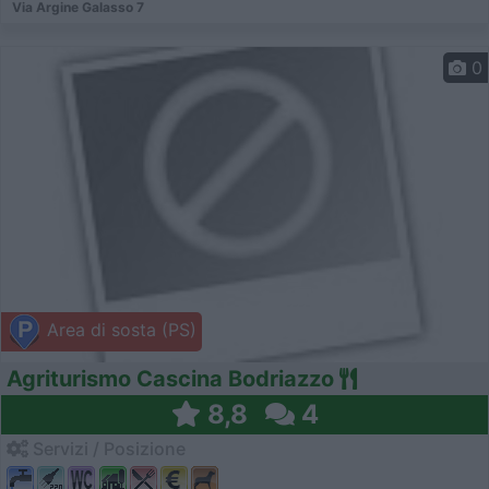
Via Argine Galasso 7
0
Area di sosta (PS)
Agriturismo Cascina Bodriazzo
8,8
4
Servizi / Posizione