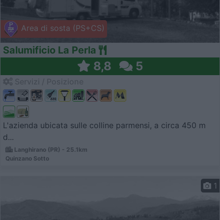
Area di sosta (PS+CS)
Salumificio La Perla
8,8
5
Servizi / Posizione
L'azienda ubicata sulle colline parmensi, a circa 450 m
d...
Langhirano (PR) - 25.1km
Quinzano Sotto
1