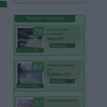
Segnalati nei dintorni
7.8
Camping Hotel
Loewenhof
Varna
(BZ)
Campeggio
(13)
8.2
Camping Toblacher
See
Dobbiaco
(BZ)
Campeggio
(11)
8.1
Camping Arquin Lana