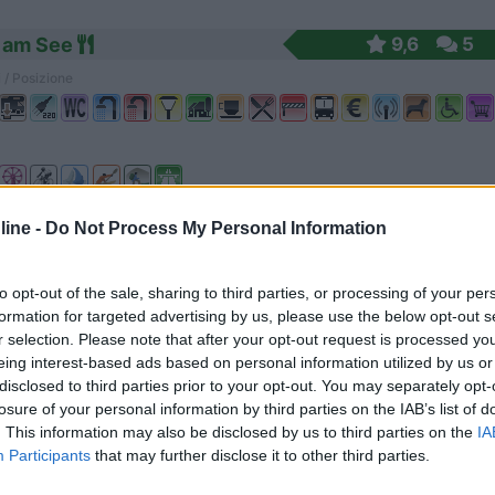
 am See
9,6
5
 / Posizione
 affacciato su un piccolo laghetto, in piano su er...
ine -
Do Not Process My Personal Information
-Muhlhausen - 56.9km
er strasse 36
to opt-out of the sale, sharing to third parties, or processing of your per
8
1
formation for targeted advertising by us, please use the below opt-out s
r selection. Please note that after your opt-out request is processed y
 / Posizione
eing interest-based ads based on personal information utilized by us or
disclosed to third parties prior to your opt-out. You may separately opt-
losure of your personal information by third parties on the IAB’s list of
. This information may also be disclosed by us to third parties on the
IA
il campeggio è disponibile un’area dedicata cam...
Participants
that may further disclose it to other third parties.
orf - Hochberg - 88.5km