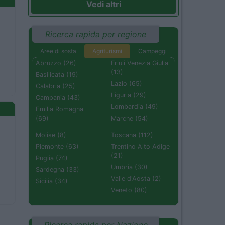
Vedi altri
Ricerca rapida per regione
Aree di sosta
Agriturismi
Campeggi
Abruzzo (26)
Friuli Venezia Giulia
(13)
Basilicata (19)
Lazio (65)
Calabria (25)
Liguria (29)
Campania (43)
Lombardia (49)
Emilia Romagna
(69)
Marche (54)
Molise (8)
Toscana (112)
Piemonte (63)
Trentino Alto Adige
(21)
Puglia (74)
Umbria (30)
Sardegna (33)
Valle d'Aosta (2)
Sicilia (34)
Veneto (80)