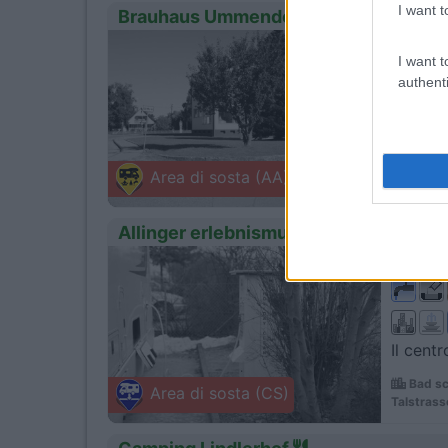
I want t
Brauhaus Ummendorf
1
Servizi
I want t
authenti
6 posti
Ummen
Area di sosta (AA)
Bachstras
Allinger erlebnismuhle
1
Servizi
Il cent
Bad sc
Area di sosta (CS)
Talstrass