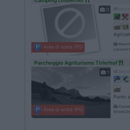
Camping Lindlerhof
0
Servizi
Agricam
Moerts
Area di sosta (PS)
Lassach 
Parcheggio Agriturismo Tirlerhof
1
Servizi
Punto so
Castel
Area di sosta (PS)
Strada D