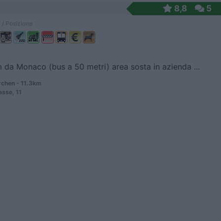
8,8
5
 / Posizione
 da Monaco (bus a 50 metri) area sosta in azienda ...
rchen - 11.3km
sse, 11