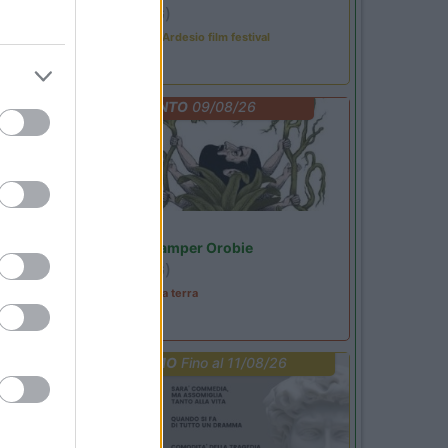
Ardesio
(BG)
Sacrae Scenae - Ardesio film festival
EVENTO
09/08/26
Lombardia
Area Sosta Camper Orobie
Ardesio
(BG)
A levar l'ombra da terra
PROMO
Fino al 11/08/26