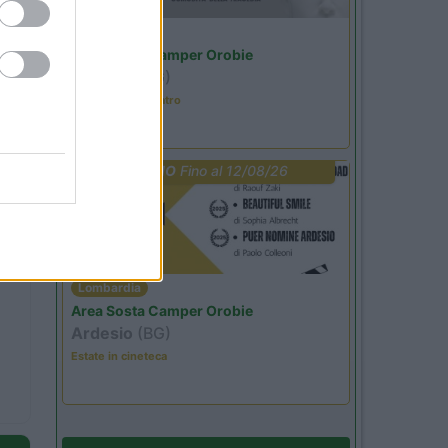
Lombardia
Area Sosta Camper Orobie
Ardesio
(BG)
Incontri con il teatro
PROMO
Fino al 12/08/26
Lombardia
Area Sosta Camper Orobie
Ardesio
(BG)
Estate in cineteca