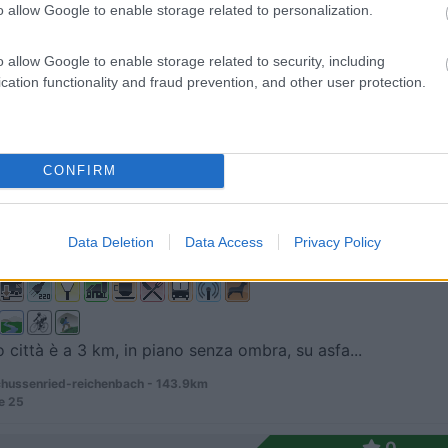
o allow Google to enable storage related to personalization.
8
1
 / Posizione
o allow Google to enable storage related to security, including
cation functionality and fraud prevention, and other user protection.
 senza delimitazioni, in piano, in parte con ombra...
dorf - 127.8km
CONFIRM
se, 10
9
1
Data Deletion
Data Access
Privacy Policy
 / Posizione
ro città è a 3 km, in piano senza ombra, su asfa...
hussenried-reichenbach - 143.9km
e 25