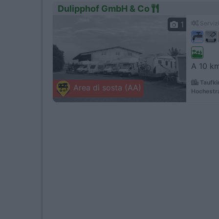
Dulipphof GmbH & Co
1
Servizi
A 10 km
Taufki
Area di sosta (AA)
Hochestra