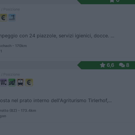
0
 / Posizione
peggio con 24 piazzole, servizi igienici, docce. ...
chach - 170km
11
6,6
8
 / Posizione
sta nel prato interno dell'Agriturismo Tirlerhof,...
rotto (BZ) - 173.4km
igon