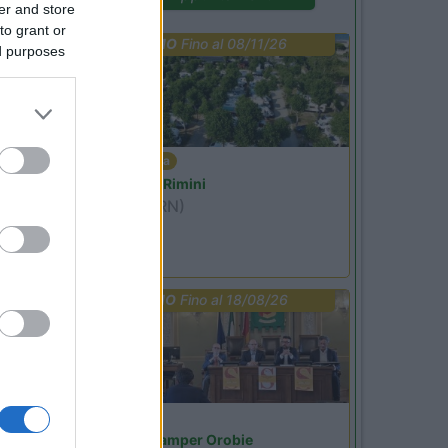
er and store
to grant or
PROMO
Fino al 08/11/26
ed purposes
Emilia Romagna
Camper Park Rimini
Miramare
(RN)
Benefit Card
PROMO
Fino al 18/08/26
Lombardia
Area Sosta Camper Orobie