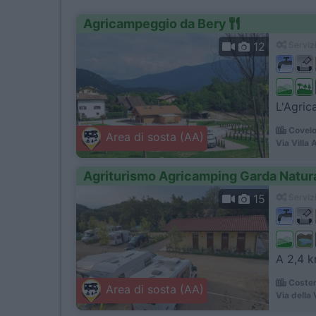
Agricampeggio da Bery
12
Servizi
L'Agric
Covelo
Area di sosta (AA)
Via Villa 
Agriturismo Agricamping Garda Natur
15
Servizi
A 2,4 km
Coster
Area di sosta (AA)
Via della 