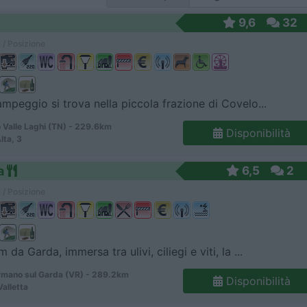
9,6
32
 / Posizione
ampeggio si trova nella piccola frazione di Covelo...
 Valle Laghi (TN) - 229.6km
Disponibilità
Alta, 3
a
6,5
2
 / Posizione
 da Garda, immersa tra ulivi, ciliegi e viti, la ...
mano sul Garda (VR) - 289.2km
Disponibilità
Valletta