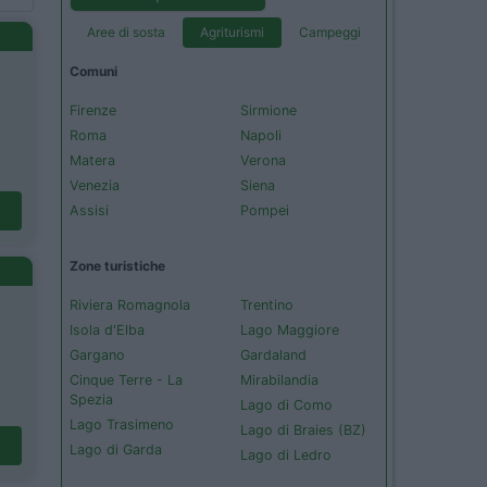
Aree di sosta
Agriturismi
Campeggi
Comuni
Firenze
Sirmione
Roma
Napoli
Matera
Verona
Venezia
Siena
Assisi
Pompei
Zone turistiche
Riviera Romagnola
Trentino
Isola d'Elba
Lago Maggiore
Gargano
Gardaland
Cinque Terre - La
Mirabilandia
Spezia
Lago di Como
Lago Trasimeno
Lago di Braies (BZ)
Lago di Garda
Lago di Ledro