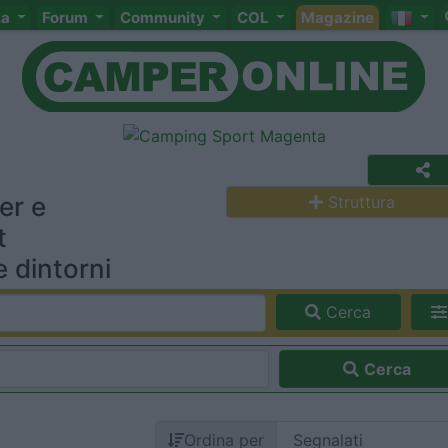
ta
Forum
Community
COL
Magazine
er e
Struttura
t
 dintorni
Cerca
Cerca
Ordina per