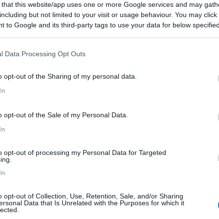
 that this website/app uses one or more Google services and may gath
including but not limited to your visit or usage behaviour. You may click 
8
1
 to Google and its third-party tags to use your data for below specifi
ogle consent section.
 / Posizione
l Data Processing Opt Outs
o opt-out of the Sharing of my personal data.
o su terra battuta, senza ombra, 21 posti senza de...
In
orf - 91.1km
rmuehle
o opt-out of the Sale of my Personal Data.
7
1
In
 / Posizione
to opt-out of processing my Personal Data for Targeted
ing.
In
 su asfalto, in parte con ombra, pista ciclabile ...
o opt-out of Collection, Use, Retention, Sale, and/or Sharing
ersonal Data that Is Unrelated with the Purposes for which it
ding - 93.6km
lected.
ada b305