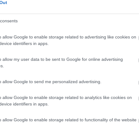
Out
8
1
 / Posizione
consents
o allow Google to enable storage related to advertising like cookies on
evice identifiers in apps.
 al verde dei boschi e alle montagne tirolesi il ...
lzen - 106.7km
o allow my user data to be sent to Google for online advertising
ming 3
s.
5
2
to allow Google to send me personalized advertising.
 / Posizione
o allow Google to enable storage related to analytics like cookies on
evice identifiers in apps.
storante, area pianeggiante su terra battuta e gh...
o allow Google to enable storage related to functionality of the website
winkling-waltendorf - 120.4km
f 19