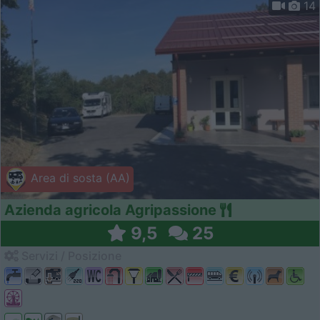
14
Area di sosta (AA)
Azienda agricola Agripassione
9,5
25
Servizi / Posizione