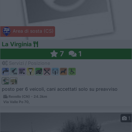
Area di sosta (CS)
La Virginia
7
1
Servizi / Posizione
posto per 6 veicoli, cani accettati solo su preavviso
Revello (CN) - 24.3km
Via Valle Po 70,
1