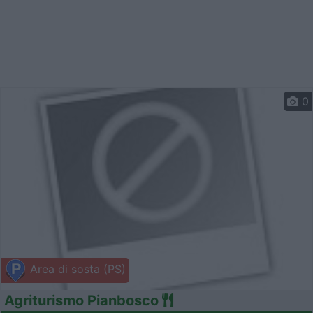
0
Area di sosta (PS)
Agriturismo Pianbosco