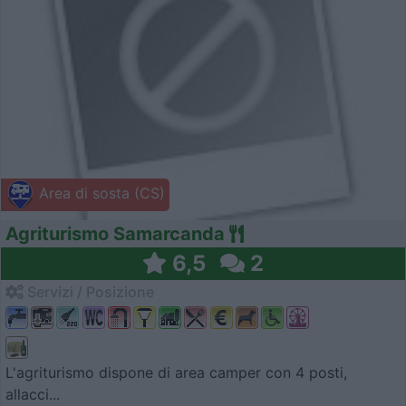
Area di sosta (CS)
Agriturismo Samarcanda
6,5
2
Servizi / Posizione
L'agriturismo dispone di area camper con 4 posti,
allacci...