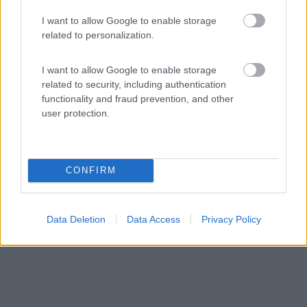
Area di sosta (AA)
I want to allow Google to enable storage
related to personalization.
Cascina La Commenda
10
1
I want to allow Google to enable storage
related to security, including authentication
Servizi / Posizione
functionality and fraud prevention, and other
user protection.
Area in campagna a 1 km dal centro, pianeggiante,
alberat...
CONFIRM
Peveragno (CN) - 62.5km
Via Vecchia di Santa Margherita n° 5
Data Deletion
Data Access
Privacy Policy