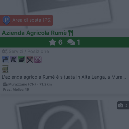
Area di sosta (PS)
Azienda Agricola Rumè
6
1
Servizi / Posizione
L'azienda agricola Rumè è situata in Alta Langa, a Mura...
Murazzano (CN) - 71.2km
Fraz. Mellea 49
0