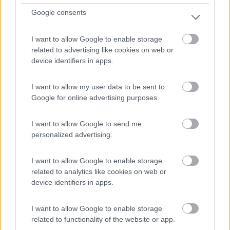
Servizi / Posizione
Google consents
I want to allow Google to enable storage
related to advertising like cookies on web or
Area predisposta per circa 60 camper, energia elettrica,
device identifiers in apps.
...
San Damiano d'Asti (AT) - 61.1km
I want to allow my user data to be sent to
Borgata S. Grato, 8A
Google for online advertising purposes.
0
I want to allow Google to send me
personalized advertising.
I want to allow Google to enable storage
related to analytics like cookies on web or
device identifiers in apps.
I want to allow Google to enable storage
related to functionality of the website or app.