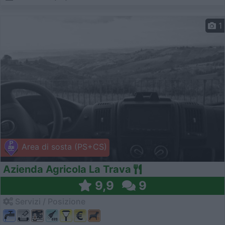
1
Area di sosta (PS+CS)
Azienda Agricola La Trava
9,9
9
Servizi / Posizione