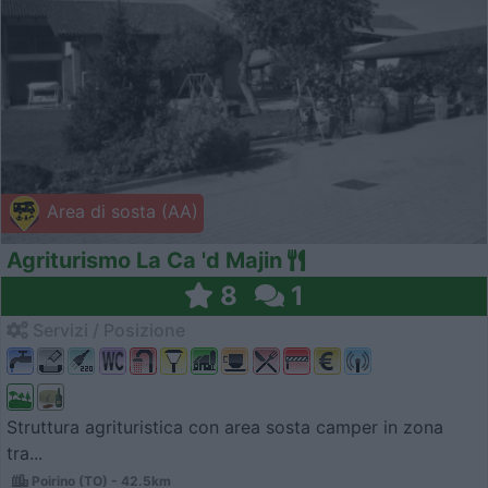
Area di sosta (AA)
Agriturismo La Ca 'd Majin
8
1
Servizi / Posizione
Struttura agrituristica con area sosta camper in zona
tra...
Poirino (TO) - 42.5km