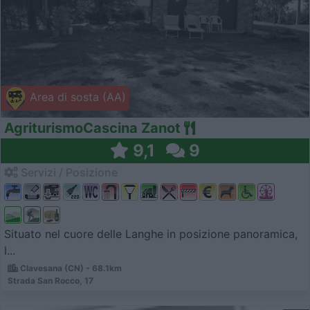
Area di sosta (AA)
AgriturismoCascina Zanot
9,1
9
Servizi / Posizione
Situato nel cuore delle Langhe in posizione panoramica,
l...
Clavesana (CN) - 68.1km
Strada San Rocco, 17