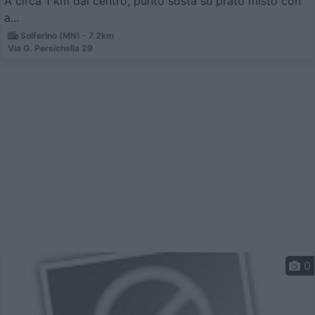
A circa 1 km dal centro, punto sosta su prato misto con
a...
Solferino (MN) - 7.2km
Via G. Persichella 29
0