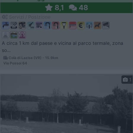
8,1
48
Servizi / Posizione
A circa 1 km dal paese e vicina al parco termale, zona
so...
Colà di Lazise (VR) - 15.9km
Via Possoi 64
1