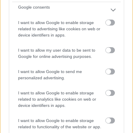
Google consents
1
I want to allow Google to enable storage
related to advertising like cookies on web or
device identifiers in apps.
I want to allow my user data to be sent to
Google for online advertising purposes.
I want to allow Google to send me
personalized advertising.
Area di sosta (AA)
I want to allow Google to enable storage
Area sosta camper Virgilio
related to analytics like cookies on web or
device identifiers in apps.
8,4
50
Servizi / Posizione
I want to allow Google to enable storage
related to functionality of the website or app.