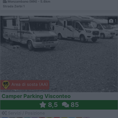
Monzambano (MN) - 5.6km
Strada Zerbi 1
1
Area di sosta (AA)
Camper Parking Visconteo
8,5
85
Servizi / Posizione