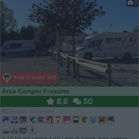
7
Area di sosta (AA)
Area Camper Frassino
8,8
50
Servizi / Posizione
A 1,5 km dal centro e dal Lago di Garda, area camper