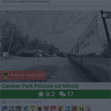
Via Sanzio angolo Via Mantegna
1
Area di sosta (AA)
Camper Park Pozzolo sul Mincio
8,2
17
Servizi / Posizione