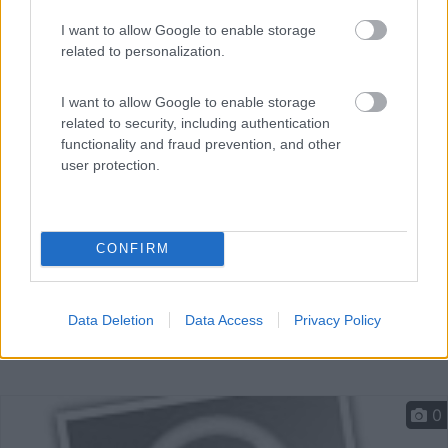
I want to allow Google to enable storage
A circa 2 km dal centro 400 m da Borghetto, area sosta
related to personalization.
il...
Valeggio sul Mincio (VR) - 5.6km
I want to allow Google to enable storage
Via Michelangelo Buonarroti
related to security, including authentication
functionality and fraud prevention, and other
user protection.
CONFIRM
Data Deletion
Data Access
Privacy Policy
0