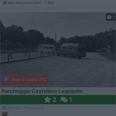
Volta Mantovana (MN) - 2.8km
1
Area di sosta (PS)
Parcheggio Castellaro Lagusello
2
1
Servizi / Posizione