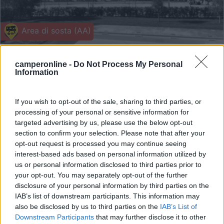
Area di sosta (AA)
Agricamping Seregnèr
camperonline -
Do Not Process My Personal
9,5
6
Information
Servizi / Posizione
If you wish to opt-out of the sale, sharing to third parties, or
processing of your personal or sensitive information for
targeted advertising by us, please use the below opt-out
L'Agricampeggio, immerso nel verde delle colline
section to confirm your selection. Please note that after your
morenich...
opt-out request is processed you may continue seeing
interest-based ads based on personal information utilized by
Monzambano (MN) - 4.4km
Strada Festoni 9
us or personal information disclosed to third parties prior to
your opt-out. You may separately opt-out of the further
disclosure of your personal information by third parties on the
1
IAB’s list of downstream participants. This information may
also be disclosed by us to third parties on the
IAB’s List of
Downstream Participants
that may further disclose it to other