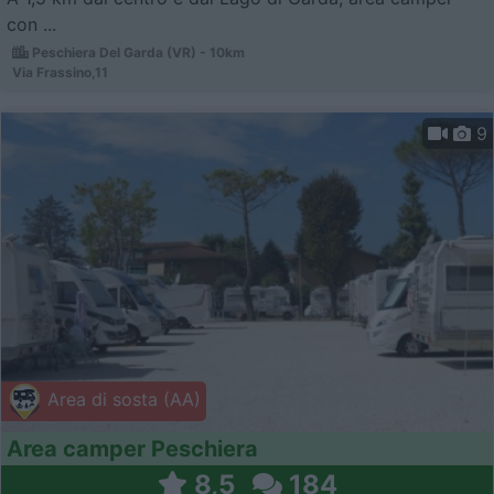
con ...
Peschiera Del Garda (VR) - 10km
Via Frassino,11
9
Area di sosta (AA)
Area camper Peschiera
8,5
184