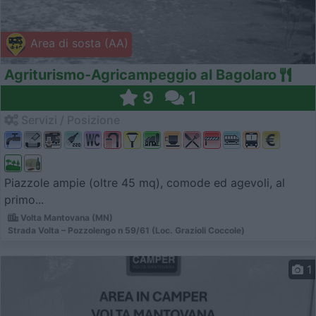
Area di sosta (AA)
Agriturismo-Agricampeggio al Bagolaro
9
1
Servizi / Posizione
Piazzole ampie (oltre 45 mq), comode ed agevoli, al
primo...
Volta Mantovana (MN)
Strada Volta – Pozzolengo n 59/61 (Loc. Grazioli Coccole)
1