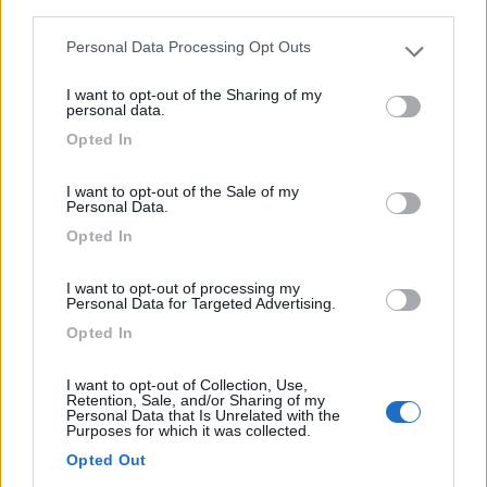
third parties.
Personal Data Processing Opt Outs
Please note that this website/app uses one or more Google
services and may gather and store information including but
I want to opt-out of the Sharing of my
not limited to your visit or usage behaviour. You may click to
personal data.
grant or deny consent to Google and its third-party tags to
Opted In
use your data for below specified purposes in below Google
consent section.
Area di sosta (PS)
I want to opt-out of the Sale of my
Personal Data.
Agriturismo Corte Canale Virgilio
Opted In
8
1
I want to opt-out of processing my
Personal Data for Targeted Advertising.
Servizi / Posizione
Opted In
I want to opt-out of Collection, Use,
Retention, Sale, and/or Sharing of my
Agriturismo con appartamenti e ampia corte per sosta
Personal Data that Is Unrelated with the
camp...
Purposes for which it was collected.
Volta Mantovana (MN) - 5.5km
Opted Out
Strada Volta-Pozzolo 1