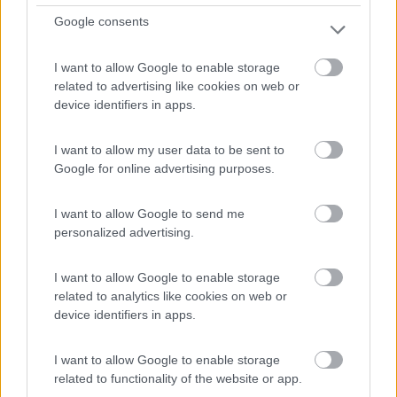
SP11 - Loc. Revena n.3
Google consents
0
I want to allow Google to enable storage
related to advertising like cookies on web or
device identifiers in apps.
I want to allow my user data to be sent to
Google for online advertising purposes.
I want to allow Google to send me
personalized advertising.
Area di sosta (PS+CS)
I want to allow Google to enable storage
related to analytics like cookies on web or
Area di sosta a Garda
device identifiers in apps.
7
7
I want to allow Google to enable storage
Servizi / Posizione
related to functionality of the website or app.