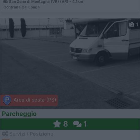
San Zeno di Montagna (VR) (VR) - 4.1km
Contrada Ca' Longa
1
Area di sosta (PS)
Parcheggio
8
1
Servizi / Posizione