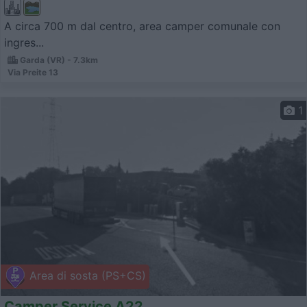
A circa 700 m dal centro, area camper comunale con
ingres...
Garda (VR) - 7.3km
Via Preite 13
1
Area di sosta (PS+CS)
Camper Service A22