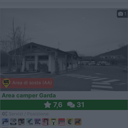
1
Area di sosta (AA)
Area camper Garda
7,6
31
Servizi / Posizione