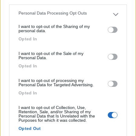
third parties.
Personal Data Processing Opt Outs
Please note that this website/app uses one or more Google
services and may gather and store information including but
I want to opt-out of the Sharing of my
not limited to your visit or usage behaviour. You may click to
personal data.
grant or deny consent to Google and its third-party tags to
Opted In
use your data for below specified purposes in below Google
consent section.
I want to opt-out of the Sale of my
Personal Data.
Area di sosta (PS)
Opted In
Agriturismo Revena
10
1
I want to opt-out of processing my
Personal Data for Targeted Advertising.
Servizi / Posizione
Opted In
I want to opt-out of Collection, Use,
Retention, Sale, and/or Sharing of my
Personal Data that Is Unrelated with the
L'azienda agricola si trova a 20 km dal Lago di Garda
Purposes for which it was collected.
nel...
Opted Out
Brentino Belluno (VR) - 7km