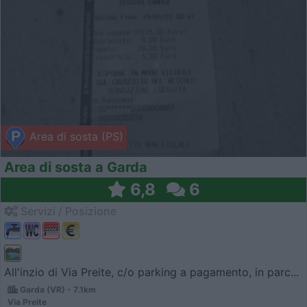
Area di sosta (PS)
Area di sosta a Garda
6,8
6
Servizi / Posizione
All'inzio di Via Preite, c/o parking a pagamento, in parc...
Garda (VR) - 7.1km
Via Preite