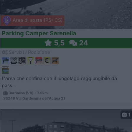
Area di sosta (PS+CS)
Parking Camper Serenella
5,5
24
Servizi / Posizione
L'area che confina con il lungolago raggiungibile da
pass...
Bardolino (VR) - 7.9km
SS249 Via Gardesana dell'Acqua 21
1