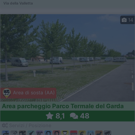
Via della Valletta
14
Area di sosta (AA)
Area parcheggio Parco Termale del Garda
8,1
48
Servizi / Posizione