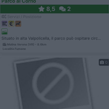
Parco al Corno
8,5
2
Servizi / Posizione
Situato in alta Valpolicella, il parco può ospitare circ...
Molina Verona (VR) - 8.6km
Località Fumane
0