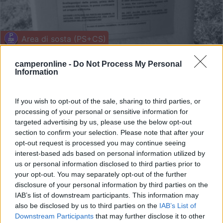
Area di sosta (PS+CS)
Area camper Brentino
camperonline -
Do Not Process My Personal
Information
7,3
12
Servizi / Posizione
If you wish to opt-out of the sale, sharing to third parties, or
processing of your personal or sensitive information for
targeted advertising by us, please use the below opt-out
section to confirm your selection. Please note that after your
Area comunale con 4 ampie piazzole su asfalto,
opt-out request is processed you may continue seeing
colonnina ...
interest-based ads based on personal information utilized by
Belluno (VR) - 6.9km
us or personal information disclosed to third parties prior to
Via Santuario
your opt-out. You may separately opt-out of the further
disclosure of your personal information by third parties on the
IAB’s list of downstream participants. This information may
1
also be disclosed by us to third parties on the
IAB’s List of
Downstream Participants
that may further disclose it to other