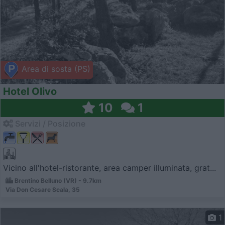
Area di sosta (PS)
Hotel Olivo
10
1
Servizi / Posizione
Vicino all'hotel-ristorante, area camper illuminata, grat...
Brentino Belluno (VR) - 9.7km
Via Don Cesare Scala, 35
1