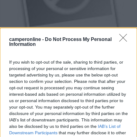
Area di sosta (PS)
camperonline -
Do Not Process My Personal
Information
Parcheggio
7
3
If you wish to opt-out of the sale, sharing to third parties, or
Servizi / Posizione
processing of your personal or sensitive information for
targeted advertising by us, please use the below opt-out
section to confirm your selection. Please note that after your
opt-out request is processed you may continue seeing
interest-based ads based on personal information utilized by
A 2 km dal centro di Lecco, seguire indicazioni per
us or personal information disclosed to third parties prior to
Bella...
your opt-out. You may separately opt-out of the further
Valmadrera (LC) - 9.7km
disclosure of your personal information by third parties on the
Località Parè
IAB’s list of downstream participants. This information may
also be disclosed by us to third parties on the
IAB’s List of
0
Downstream Participants
that may further disclose it to other