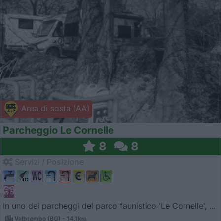
Area di sosta (AA)
Parcheggio Le Cornelle
8
8
Servizi / Posizione
In uno dei parcheggi del parco faunistico 'Le Cornelle', ...
Valbrembo (BG) - 14.1km