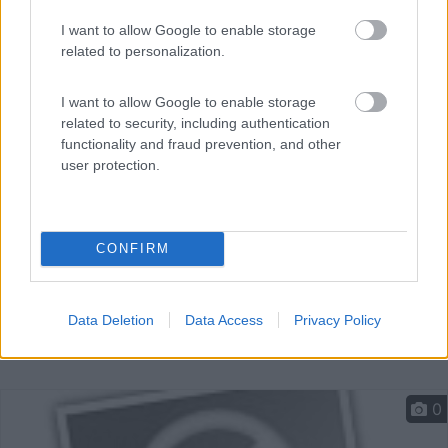
I want to allow Google to enable storage
related to personalization.
Vicino al centro e al lago, appena fuori dalla tangenzial...
Annone di Brianza (LC) - 10.3km
Via Ing. R. Cabella Lattuada, 25
I want to allow Google to enable storage
related to security, including authentication
functionality and fraud prevention, and other
user protection.
CONFIRM
Data Deletion
Data Access
Privacy Policy
0