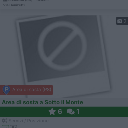
Via Donizetti
0
Area di sosta (PS)
Area di sosta a Sotto il Monte
6
1
Servizi / Posizione