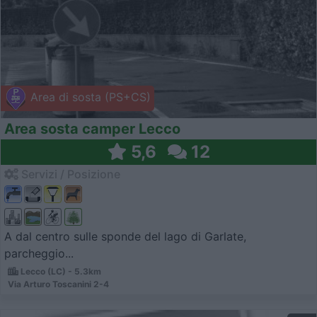
Area di sosta (PS+CS)
Area sosta camper Lecco
5,6
12
Servizi / Posizione
A dal centro sulle sponde del lago di Garlate,
parcheggio...
Lecco (LC) - 5.3km
Via Arturo Toscanini 2-4