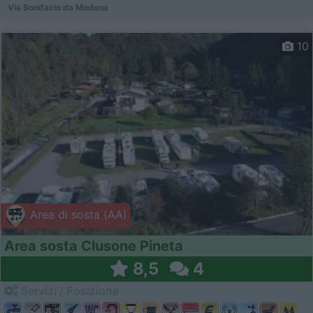
Via Bonifacio da Modena
10
Area di sosta (AA)
Area sosta Clusone Pineta
8,5
4
Servizi / Posizione