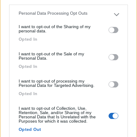
third parties.
Personal Data Processing Opt Outs
Please note that this website/app uses one or more Google
services and may gather and store information including but
I want to opt-out of the Sharing of my
not limited to your visit or usage behaviour. You may click to
personal data.
grant or deny consent to Google and its third-party tags to
Opted In
use your data for below specified purposes in below Google
consent section.
I want to opt-out of the Sale of my
Personal Data.
Opted In
Area di sosta (PS)
I want to opt-out of processing my
Parcheggio via del Rii
Personal Data for Targeted Advertising.
7
1
Opted In
Servizi / Posizione
I want to opt-out of Collection, Use,
Retention, Sale, and/or Sharing of my
Personal Data that Is Unrelated with the
Parcheggio ideale come punto sosta anche notturno, si
Purposes for which it was collected.
tro...
Opted Out
Civate (LC) - 10km