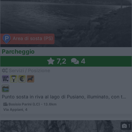
Area di sosta (PS)
Parcheggio
7,2
4
Servizi / Posizione
Punto sosta in riva al lago di Pusiano, illuminato, con t...
Bosisio Parini (LC) - 13.6km
Via Appiani, 4
1