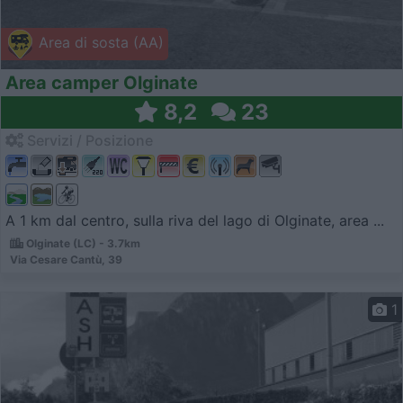
Area di sosta (AA)
Area camper Olginate
8,2
23
Servizi / Posizione
A 1 km dal centro, sulla riva del lago di Olginate, area ...
Olginate (LC) - 3.7km
Via Cesare Cantù, 39
1