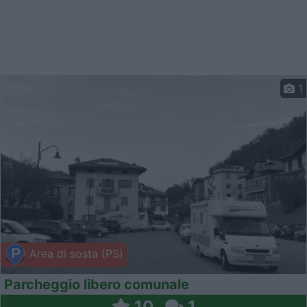
1
Area di sosta (PS)
Parcheggio libero comunale
10
1