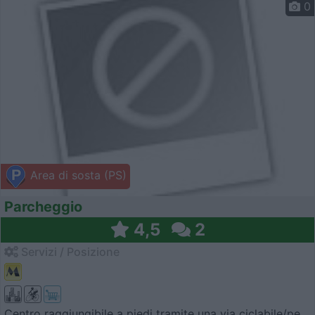
0
Area di sosta (PS)
Parcheggio
4,5
2
Servizi / Posizione
Centro raggiungibile a piedi tramite una via ciclabile/pe...