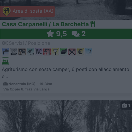
Area di sosta (AA)
Casa Carpanelli / La Barchetta
9,5
2
Servizi / Posizione
Agriturismo con sosta camper, 6 posti con allacciamento
e...
Nonantola (MO) - 19.3km
Via Oppio 6, fraz.via Larga
1