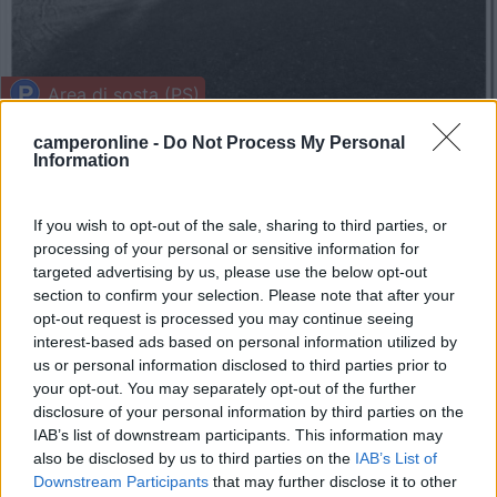
Area di sosta (PS)
Parcheggio Scambiatore Parco Ferrari
camperonline -
Do Not Process My Personal
Information
5,8
32
Servizi / Posizione
If you wish to opt-out of the sale, sharing to third parties, or
processing of your personal or sensitive information for
targeted advertising by us, please use the below opt-out
section to confirm your selection. Please note that after your
A due passi dal centro di Modena, dentro al Parco
opt-out request is processed you may continue seeing
Ferrari...
interest-based ads based on personal information utilized by
us or personal information disclosed to third parties prior to
Modena (MO) - 14.7km
your opt-out. You may separately opt-out of the further
Via Emilia Ovest
disclosure of your personal information by third parties on the
IAB’s list of downstream participants. This information may
1
also be disclosed by us to third parties on the
IAB’s List of
Downstream Participants
that may further disclose it to other