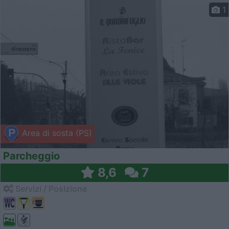
1
Area di sosta (PS)
Parcheggio
8,6
7
Servizi / Posizione