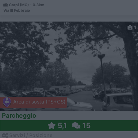
Carpi (MO) - 0.3km
Via III Febbraio
1
Area di sosta (PS+CS)
Parcheggio
5,1
15
Servizi / Posizione