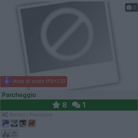
0
Area di sosta (PS+CS)
Parcheggio
8
1
Servizi / Posizione