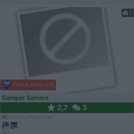
0
Area di sosta (CS)
Camper Service
2,7
3
Servizi / Posizione