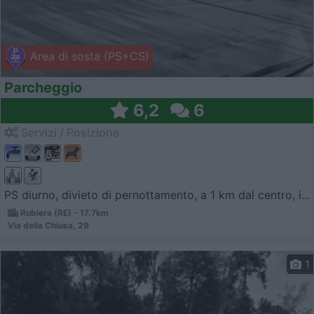
Area di sosta (PS+CS)
Parcheggio
6,2
6
Servizi / Posizione
PS diurno, divieto di pernottamento, a 1 km dal centro, i...
Rubiera (RE) - 17.7km
Via della Chiusa, 29
1