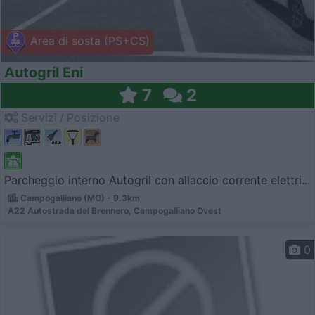
Area di sosta (PS+CS)
Autogril Eni
7
2
Servizi / Posizione
Parcheggio interno Autogril con allaccio corrente elettri...
Campogalliano (MO) - 9.3km
A22 Autostrada del Brennero, Campogalliano Ovest
0