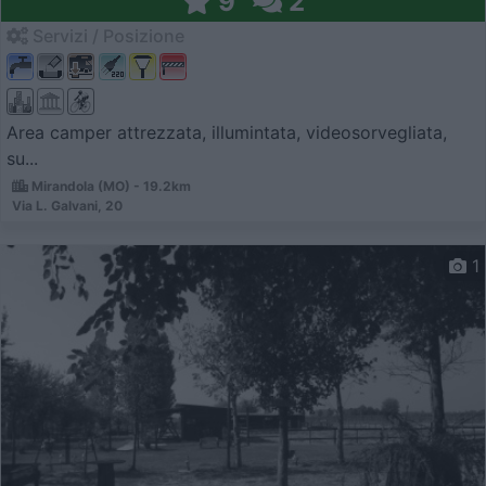
9
2
Servizi / Posizione
Area camper attrezzata, illumintata, videosorvegliata,
su...
Mirandola (MO) - 19.2km
Via L. Galvani, 20
1