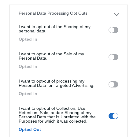
third parties.
Personal Data Processing Opt Outs
Please note that this website/app uses one or more Google
services and may gather and store information including but
I want to opt-out of the Sharing of my
not limited to your visit or usage behaviour. You may click to
personal data.
grant or deny consent to Google and its third-party tags to
Opted In
use your data for below specified purposes in below Google
consent section.
I want to opt-out of the Sale of my
Personal Data.
Area di sosta (PS)
Opted In
Stadio Braglia
I want to opt-out of processing my
6,2
9
Personal Data for Targeted Advertising.
Opted In
Servizi / Posizione
I want to opt-out of Collection, Use,
Retention, Sale, and/or Sharing of my
Personal Data that Is Unrelated with the
A circa 1,3 km dal centro, vicino al campo da calcio, par...
Purposes for which it was collected.
Opted Out
Modena (MO) - 15km
V.le Monte Kosica 128/134