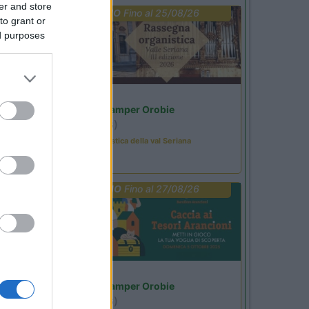
er and store
PROMO
Fino al 25/08/26
to grant or
ed purposes
Lombardia
Area Sosta Camper Orobie
Ardesio
(BG)
Rassegna organistica della val Seriana
PROMO
Fino al 27/08/26
Lombardia
Area Sosta Camper Orobie
Ardesio
(BG)