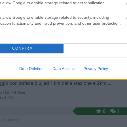
o allow Google to enable storage related to personalization.
o allow Google to enable storage related to security, including
tri dal centro storico, vicino alle due Torri, pi...
cation functionality and fraud prevention, and other user protection.
a (BO) - 6.9km
onato, 23
CONFIRM
4
7
 / Posizione
Data Deletion
Data Access
Privacy Policy
gio con strisce blu, ad 1 km dalla stazione e 2km ...
a (BO) - 6.9km
to 8 / 10
6
1
 / Posizione