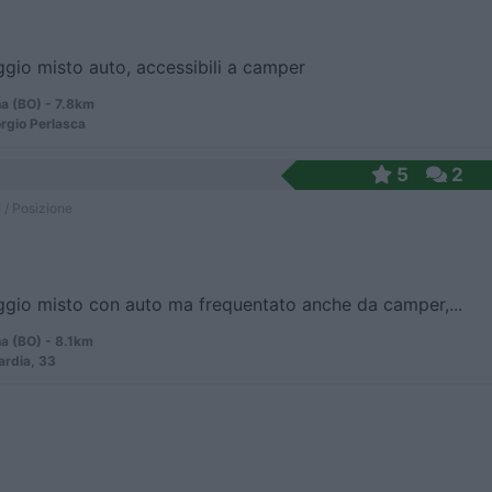
gio misto auto, accessibili a camper
a (BO) - 7.8km
orgio Perlasca
5
2
 / Posizione
gio misto con auto ma frequentato anche da camper,...
a (BO) - 8.1km
rdia, 33