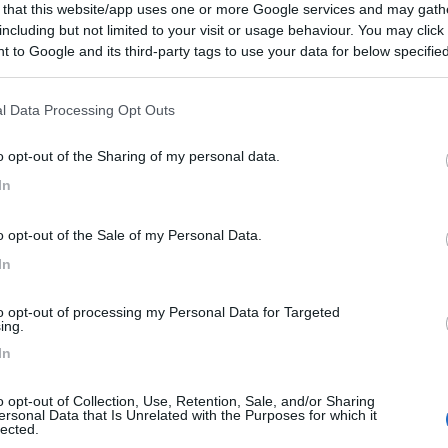
 that this website/app uses one or more Google services and may gath
 / Posizione
including but not limited to your visit or usage behaviour. You may click 
 to Google and its third-party tags to use your data for below specifi
ogle consent section.
 6 km da Bologna, nei pressi del concessionario ca...
l Data Processing Opt Outs
a (BO) - 3.1km
o opt-out of the Sharing of my personal data.
eppe Vaccaro
In
10
1
o opt-out of the Sale of my Personal Data.
 / Posizione
In
to opt-out of processing my Personal Data for Targeted
2 km dal centro, vicino all'ospedale Rizzoli, par...
ing.
In
a (BO) - 5.3km
andro Codivilla 2
o opt-out of Collection, Use, Retention, Sale, and/or Sharing
ersonal Data that Is Unrelated with the Purposes for which it
7
1
lected.