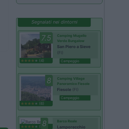
Segnalati nei dintorni
7.5
Camping Mugello
Verde Bungalow
San Piero a Sieve
(FI)
(4)
Campeggio
8
Camping Village
Panoramico Fiesole
Fiesole
(FI)
Campeggio
(6)
8
Barco Reale
(1)
Lamporecchio