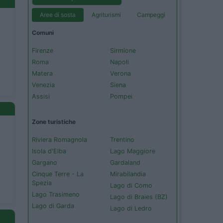
Aree di sosta
Agriturismi
Campeggi
Comuni
Firenze
Sirmione
Roma
Napoli
Matera
Verona
Venezia
Siena
Assisi
Pompei
Zone turistiche
Riviera Romagnola
Trentino
Isola d'Elba
Lago Maggiore
Gargano
Gardaland
Cinque Terre - La
Mirabilandia
Spezia
Lago di Como
Lago Trasimeno
Lago di Braies (BZ)
Lago di Garda
Lago di Ledro