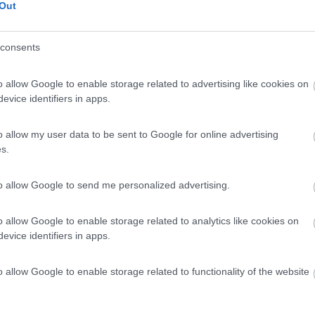
 / Posizione
Out
consents
alla piscina comunale, a 1,6 km dal centro, in zon...
o allow Google to enable storage related to advertising like cookies on
redosa (BO) - 5.7km
evice identifiers in apps.
 Fornace 15
7,3
71
o allow my user data to be sent to Google for online advertising
s.
 / Posizione
to allow Google to send me personalized advertising.
 4 km dal centro, ampio punto sosta annesso all'om...
o allow Google to enable storage related to analytics like cookies on
evice identifiers in apps.
a (BO) - 6.8km
 Beverara, 157
o allow Google to enable storage related to functionality of the website
10
1
 / Posizione