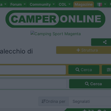
ta
Forum
Community
COL
Magazine
alecchio di
Struttura
Cerca
Cerca
Ordina per