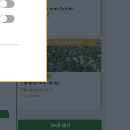
Lombardia
Area Sosta Camper Orobie
Ardesio
(BG)
Riscopri Ardesio
PROMO
Fino al 08/11/26
Emilia Romagna
Camper Park Rimini
Miramare
(RN)
Benefit Card
Vedi altri