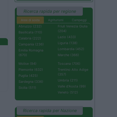
Ricerca rapida per regione
Aree di sosta
Agriturismi
Campeggi
Abruzzo (232)
Friuli Venezia Giulia
(204)
Basilicata (110)
Lazio (433)
Calabria (222)
Liguria (138)
Campania (236)
Lombardia (452)
Emilia Romagna
(670)
Marche (366)
Molise (94)
Toscana (706)
Piemonte (632)
Trentino Alto Adige
(357)
Puglia (425)
Umbria (211)
Sardegna (336)
Valle d'Aosta (99)
Sicilia (511)
Veneto (512)
Ricerca rapida per Nazione