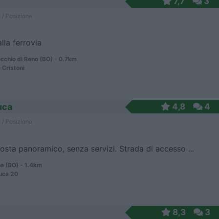
7,7
3
 / Posizione
lla ferrovia
cchio di Reno (BO) - 0.7km
 Cristoni
uca
4,8
4
 / Posizione
osta panoramico, senza servizi. Strada di accesso ...
a (BO) - 1.4km
uca 20
8,3
3