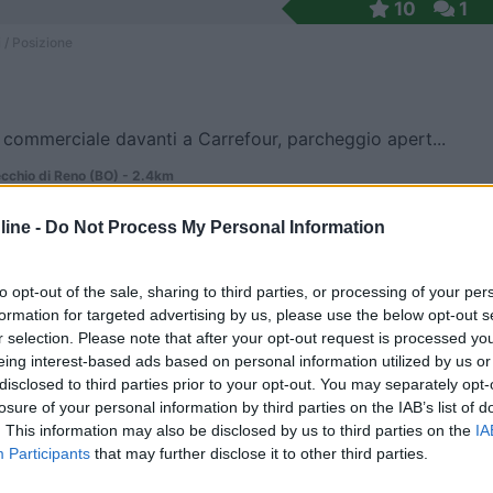
10
1
 / Posizione
 commerciale davanti a Carrefour, parcheggio apert...
cchio di Reno (BO) - 2.4km
io de Curtis, 2
ine -
Do Not Process My Personal Information
7,8
4
 / Posizione
to opt-out of the sale, sharing to third parties, or processing of your per
formation for targeted advertising by us, please use the below opt-out s
r selection. Please note that after your opt-out request is processed y
eing interest-based ads based on personal information utilized by us or
rvizio Cantagallo est con stazione di rifornimento...
disclosed to third parties prior to your opt-out. You may separately opt-
losure of your personal information by third parties on the IAB’s list of
cchio di Reno (BO) - 2.5km
. This information may also be disclosed by us to third parties on the
IA
A1 - Autostrada del Sole
Participants
that may further disclose it to other third parties.
7
20