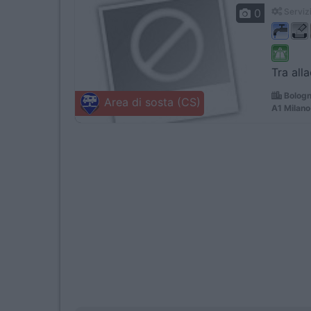
0
Servizi
Tra all
Bologn
Area di sosta (CS)
A1 Milano