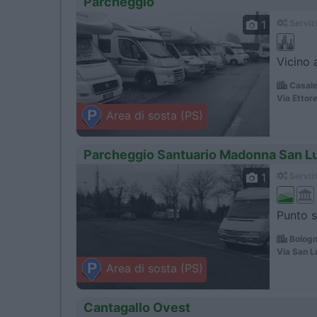
Parcheggio
1
Servizi
Vicino a
Casale
Via Ettore
Area di sosta (PS)
Parcheggio Santuario Madonna San L
1
Servizi
Punto s
Bologn
Via San L
Area di sosta (PS)
Cantagallo Ovest