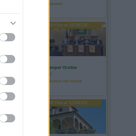
Caccia ai tesori arancioni
PROMO
Fino al 18/08/26
Lombardia
Area Sosta Camper Orobie
Ardesio
(BG)
Sacrae Scenae - Ardesio film festival
PROMO
Fino al 12/08/26