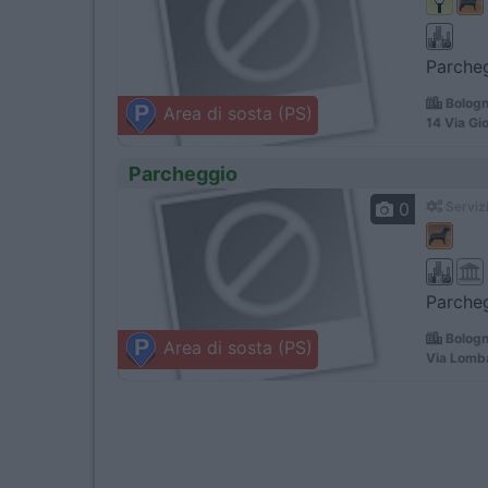
Parcheg
Bologn
Area di sosta (PS)
14 Via Gi
Parcheggio
0
Servizi
Parcheg
Bologn
Area di sosta (PS)
Via Lomba