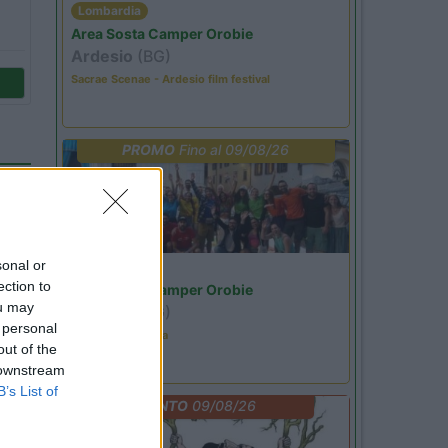
Lombardia
Area Sosta Camper Orobie
Ardesio
(BG)
Sacrae Scenae - Ardesio film festival
PROMO
Fino al 09/08/26
sonal or
Lombardia
ection to
Area Sosta Camper Orobie
ou may
Ardesio
(BG)
 personal
Ardesio in scatola
out of the
 downstream
B’s List of
EVENTO
09/08/26
01