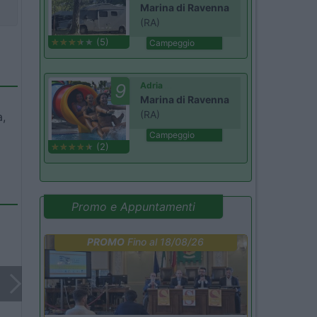
Marina di Ravenna
(RA)
(5)
Campeggio
9
Adria
Marina di Ravenna
(RA)
a,
Campeggio
(2)
Promo e Appuntamenti
PROMO
Fino al 18/08/26