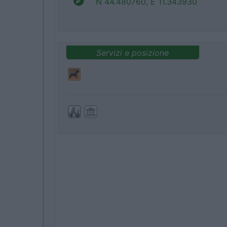
N 44.480760, E 11.343930
Servizi e posizione