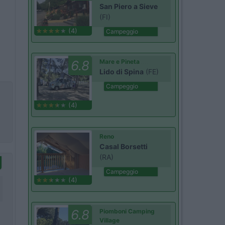
San Piero a Sieve
(FI)
(4)
Campeggio
6.8
Mare e Pineta
Lido di Spina
(FE)
Campeggio
(4)
Reno
Casal Borsetti
(RA)
Campeggio
(4)
6.8
Piomboni Camping
Village