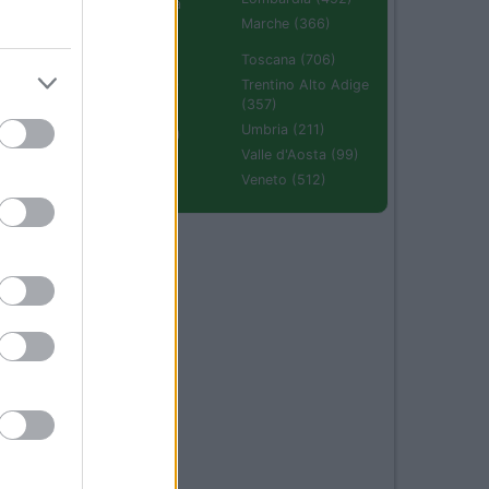
Emilia Romagna
(670)
Marche (366)
Molise (94)
Toscana (706)
Piemonte (632)
Trentino Alto Adige
(357)
Puglia (425)
Umbria (211)
Sardegna (336)
Valle d'Aosta (99)
Sicilia (511)
Veneto (512)