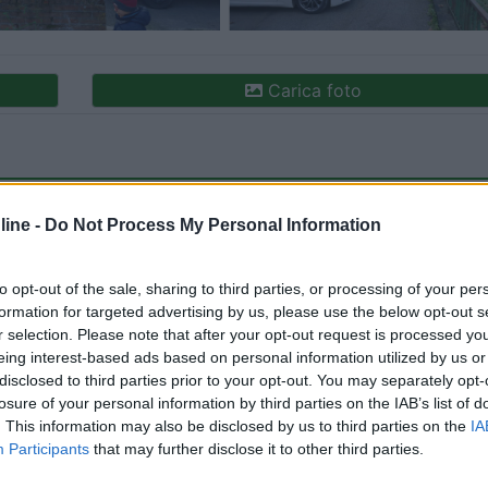
Carica foto
ine -
Do Not Process My Personal Information
to opt-out of the sale, sharing to third parties, or processing of your per
formation for targeted advertising by us, please use the below opt-out s
r selection. Please note that after your opt-out request is processed y
ioni:
eing interest-based ads based on personal information utilized by us or
sizione (1)
Prezzo (1)
Mostra tutto
disclosed to third parties prior to your opt-out. You may separately opt-
losure of your personal information by third parties on the IAB’s list of
. This information may also be disclosed by us to third parties on the
IA
Participants
that may further disclose it to other third parties.
tato:
27/01/2020 16: