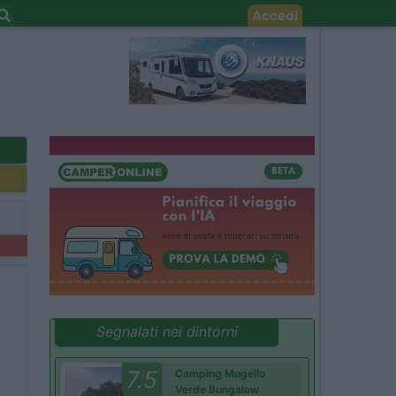
Accedi
Segnalati nei dintorni
7.5
Camping Mugello
Verde Bungalow