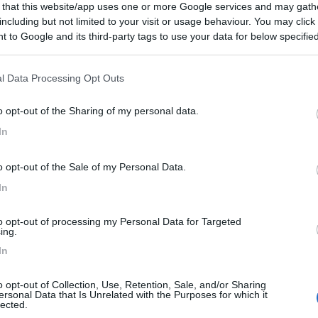
 that this website/app uses one or more Google services and may gath
including but not limited to your visit or usage behaviour. You may click 
iù è a pagamento con strisce blu (euro 1,50 all'ora). Perfet
 to Google and its third-party tags to use your data for below specifi
no a 6/10 ore, non è comodissimo per passarci la notte a
ogle consent section.
lla strada. Io ho trovato posto per il mio camper da 7,40
l Data Processing Opt Outs
e soprattutto gratuito.
o opt-out of the Sharing of my personal data.
he
Posizione
Prezzo
In
o opt-out of the Sale of my Personal Data.
In
to opt-out of processing my Personal Data for Targeted
ing.
In
o opt-out of Collection, Use, Retention, Sale, and/or Sharing
ersonal Data that Is Unrelated with the Purposes for which it
lected.