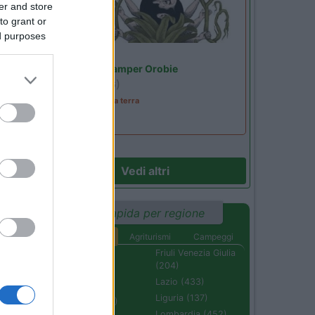
er and store
to grant or
to
ed purposes
Lombardia
Area Sosta Camper Orobie
Ardesio
(BG)
A levar l'ombra da terra
Vedi altri
Ricerca rapida per regione
Aree di sosta
Agriturismi
Campeggi
Abruzzo (232)
Friuli Venezia Giulia
(204)
Basilicata (110)
Lazio (433)
Calabria (222)
Liguria (137)
Campania (236)
Lombardia (452)