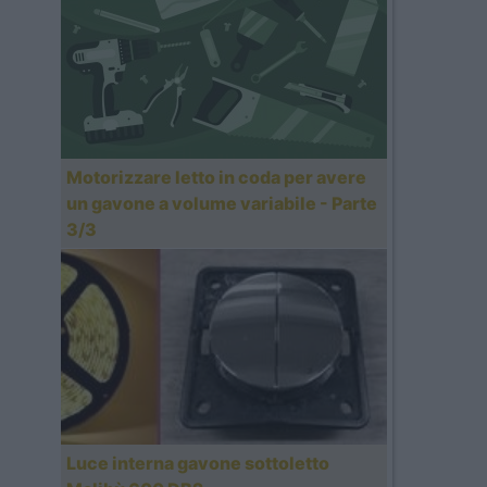
Motorizzare letto in coda per avere
un gavone a volume variabile - Parte
3/3
Luce interna gavone sottoletto