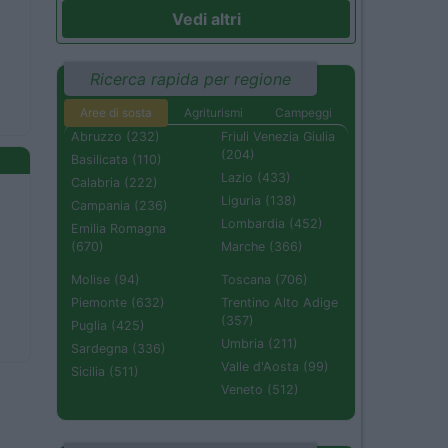
Vedi altri
Ricerca rapida per regione
Aree di sosta
Agriturismi
Campeggi
Abruzzo (232)
Friuli Venezia Giulia
(204)
Basilicata (110)
Lazio (433)
Calabria (222)
Liguria (138)
Campania (236)
Lombardia (452)
Emilia Romagna
(670)
Marche (366)
Molise (94)
Toscana (706)
Piemonte (632)
Trentino Alto Adige
(357)
Puglia (425)
Umbria (211)
Sardegna (336)
Valle d'Aosta (99)
Sicilia (511)
Veneto (512)