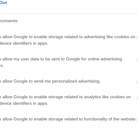
Out
 / Posizione
consents
parcheggio a 3 km circa dal centro vicino ad area ...
o allow Google to enable storage related to advertising like cookies on
(PR) - 8.3km
evice identifiers in apps.
 Pellico, 14A
o allow my user data to be sent to Google for online advertising
3,3
3
s.
 / Posizione
to allow Google to send me personalized advertising.
gio ampio, gratuito, isolato. Frequenti autobus p...
o allow Google to enable storage related to analytics like cookies on
evice identifiers in apps.
(PR) - 8.8km
onini
o allow Google to enable storage related to functionality of the website
8
2
 / Posizione