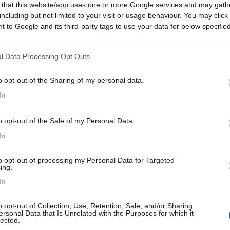
 that this website/app uses one or more Google services and may gath
 / Posizione
including but not limited to your visit or usage behaviour. You may click 
 to Google and its third-party tags to use your data for below specifi
ogle consent section.
 nel verde dei colli di Parma, l'azienda agricola ...
l Data Processing Opt Outs
 Taro Collecchio (PR) - 8.1km
o opt-out of the Sharing of my personal data.
67
In
7,7
112
o opt-out of the Sale of my Personal Data.
 / Posizione
In
to opt-out of processing my Personal Data for Targeted
m dal centro storico, area sosta con 26 posti camp...
ing.
In
(PR) - 8.3km
Agosto 1942, 21/a
o opt-out of Collection, Use, Retention, Sale, and/or Sharing
ersonal Data that Is Unrelated with the Purposes for which it
7
6
lected.