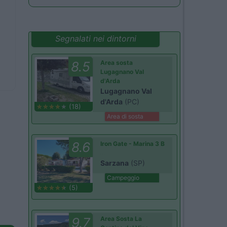
Segnalati nei dintorni
8.5
Area sosta
Lugagnano Val
d'Arda
Lugagnano Val
d'Arda
(PC)
(18)
Area di sosta
8.6
Iron Gate - Marina 3 B
Sarzana
(SP)
Campeggio
(5)
9.7
Area Sosta La