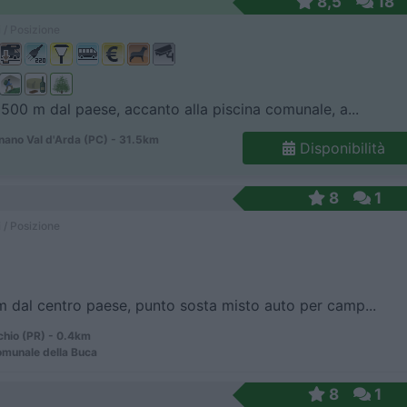
8,5
18
 / Posizione
 500 m dal paese, accanto alla piscina comunale, a...
ano Val d'Arda (PC) - 31.5km
Disponibilità
8
1
 / Posizione
 dal centro paese, punto sosta misto auto per camp...
chio (PR) - 0.4km
munale della Buca
8
1