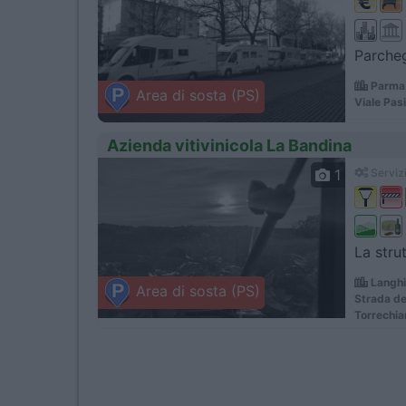
Parcheg
Parma 
Area di sosta (PS)
Viale Pasi
Azienda vitivinicola La Bandina
1
Servizi
La stru
Langhi
Area di sosta (PS)
Strada de
Torrechia