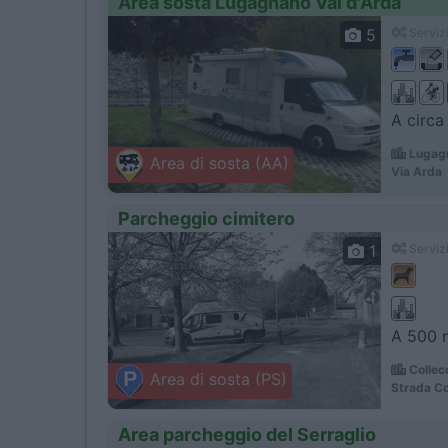
Area sosta Lugagnano Val d'Arda
5
Servizi
A circa
Lugagn
Area di sosta (AA)
Via Arda
Parcheggio cimitero
1
Servizi
A 500 m
Collec
Area di sosta (PS)
Strada Co
Area parcheggio del Serraglio