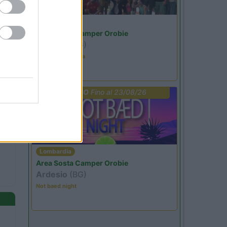
Lombardia
Area Sosta Camper Orobie
Ardesio
(BG)
Ardesio in scatola
PROMO
Fino al 23/08/26
Lombardia
Area Sosta Camper Orobie
Ardesio
(BG)
Not baed night