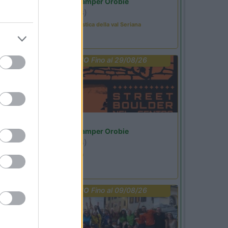
Area Sosta Camper Orobie
Ardesio
(BG)
Rassegna organistica della val Seriana
PROMO
Fino al 29/08/26
Lombardia
Area Sosta Camper Orobie
Ardesio
(BG)
Ardesio si blocca
PROMO
Fino al 09/08/26