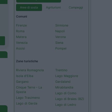
Aree di sosta
Agriturismi
Campeggi
Comuni
Firenze
Sirmione
Roma
Napoli
Matera
Verona
Venezia
Siena
Assisi
Pompei
Zone turistiche
Riviera Romagnola
Trentino
Isola d'Elba
Lago Maggiore
Gargano
Gardaland
Cinque Terre - La
Mirabilandia
Spezia
Lago di Como
Lago Trasimeno
Lago di Braies (BZ)
Lago di Garda
Lago di Ledro