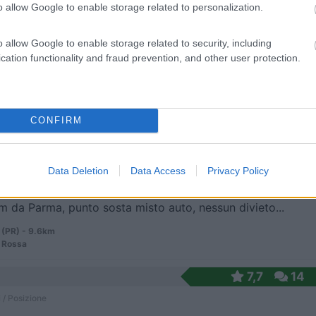
o allow Google to enable storage related to personalization.
archeggio misto, gratuito, senza limiti orari (N.B...
o allow Google to enable storage related to security, including
(PR) - 8.8km
cation functionality and fraud prevention, and other user protection.
mo Coen
CONFIRM
8
1
 / Posizione
Data Deletion
Data Access
Privacy Policy
m da Parma, punto sosta misto auto, nessun divieto...
(PR) - 9.6km
 Rossa
7,7
14
 / Posizione