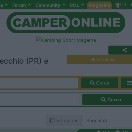
ta
Forum
Community
COL
Magazine
ecchio (PR) e
Struttura
Cerca
Cerca
Ordina per