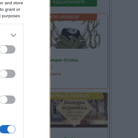
Promo e Appuntamenti
er and store
to grant or
ed purposes
EVENTO
09/08/26
Lombardia
Area Sosta Camper Orobie
Ardesio
(BG)
A levar l'ombra da terra
PROMO
Fino al 25/08/26
Lombardia