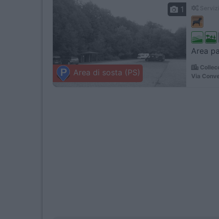
1
Servizi
Area pa
Collec
Area di sosta (PS)
Via Conve