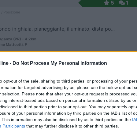
5
1
 / Posizione
ondo in ghiaia, pianeggiante, illuminato, dista po...
aganza (PR) - 4.2km
mo Matteotti. F
ine -
Do Not Process My Personal Information
7,3
13
 / Posizione
to opt-out of the sale, sharing to third parties, or processing of your per
formation for targeted advertising by us, please use the below opt-out s
r selection. Please note that after your opt-out request is processed y
eing interest-based ads based on personal information utilized by us or
il Centro Sportivo comunale, area con 25 posti aut...
disclosed to third parties prior to your opt-out. You may separately opt-
losure of your personal information by third parties on the IAB’s list of
aganza (PR) - 5km
. This information may also be disclosed by us to third parties on the
IA
ppe di Vittorio
Participants
that may further disclose it to other third parties.
cola
9
1