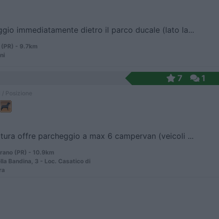
gio immediatamente dietro il parco ducale (lato la...
(PR) - 9.7km
ni
7
1
 / Posizione
ttura offre parcheggio a max 6 campervan (veicoli ...
rano (PR) - 10.9km
lla Bandina, 3 - Loc. Casatico di
ra