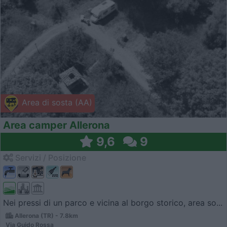
Area di sosta (AA)
Area camper Allerona
9,6
9
Servizi / Posizione
Nei pressi di un parco e vicina al borgo storico, area so...
Allerona (TR) - 7.8km
Via Guido Rossa