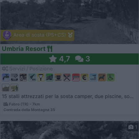
Area di sosta (PS+CS)
Umbria Resort
4,7
3
Servizi / Posizione
15 stalli attrezzati per la sosta camper, due piscine, so...
Fabro (TR) - 7km
Contrada della Montagna 35
1