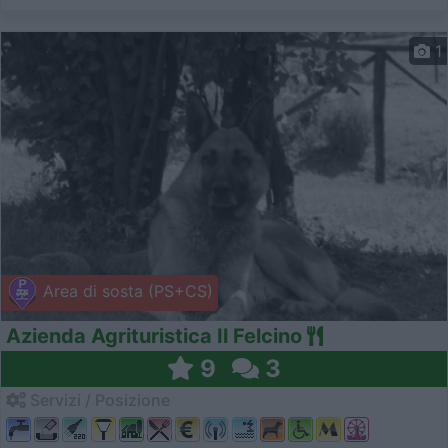
1
Area di sosta (PS+CS)
Azienda Agrituristica Il Felcino
9
3
Servizi / Posizione