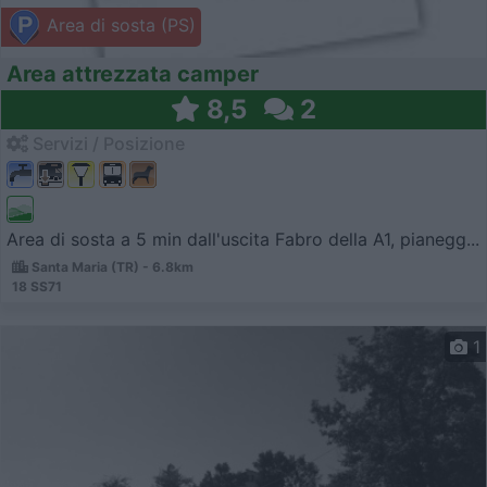
Area di sosta (PS)
Area attrezzata camper
8,5
2
Servizi / Posizione
Area di sosta a 5 min dall'uscita Fabro della A1, pianegg...
Santa Maria (TR) - 6.8km
18 SS71
1