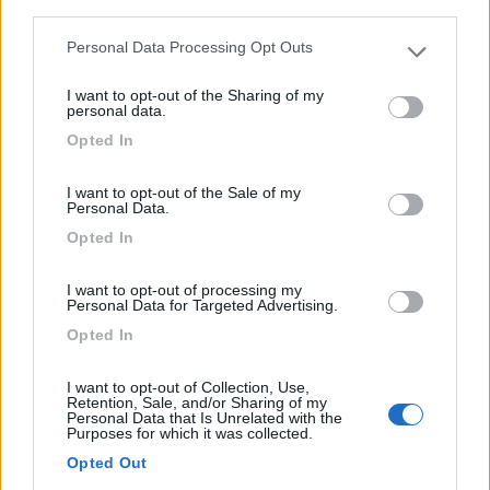
third parties.
Personal Data Processing Opt Outs
Area di sosta (PS)
Please note that this website/app uses one or more Google
services and may gather and store information including but
I want to opt-out of the Sharing of my
Parcheggio bus turistici
not limited to your visit or usage behaviour. You may click to
personal data.
grant or deny consent to Google and its third-party tags to
8
1
Opted In
use your data for below specified purposes in below Google
consent section.
Servizi / Posizione
I want to opt-out of the Sale of my
Personal Data.
Opted In
Adiacente alla Chiesa della Madonna del Santo Amore,
I want to opt-out of processing my
parc...
Personal Data for Targeted Advertising.
Torre Alfina (VT) - 13.3km
Opted In
Traversa di via Palombara
I want to opt-out of Collection, Use,
Retention, Sale, and/or Sharing of my
1
Personal Data that Is Unrelated with the
Purposes for which it was collected.
Opted Out