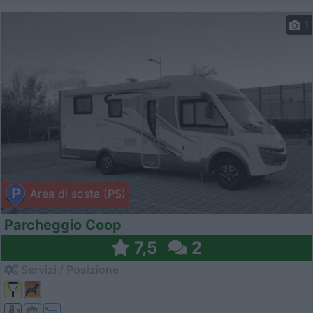
1
Area di sosta (PS)
Parcheggio Coop
7,5
2
Servizi / Posizione