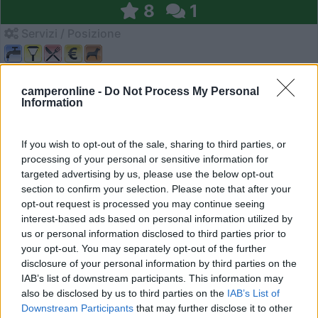
8
1
Servizi / Posizione
camperonline -
Do Not Process My Personal
Posto immerso nel verde, a pagamento, ombreggiato,
Information
dotato...
Allerona (TN) - 12.5km
If you wish to opt-out of the sale, sharing to third parties, or
Strada Provinciale 50
processing of your personal or sensitive information for
targeted advertising by us, please use the below opt-out
1
section to confirm your selection. Please note that after your
opt-out request is processed you may continue seeing
interest-based ads based on personal information utilized by
us or personal information disclosed to third parties prior to
your opt-out. You may separately opt-out of the further
disclosure of your personal information by third parties on the
IAB’s list of downstream participants. This information may
also be disclosed by us to third parties on the
IAB’s List of
Downstream Participants
that may further disclose it to other