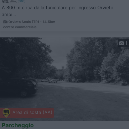
A 800 m circa dalla funicolare per ingresso Orvieto,
ampi...
Orvieto Scalo (TR) - 14.5km
centro commerciale
1
Area di sosta (AA)
Parcheggio