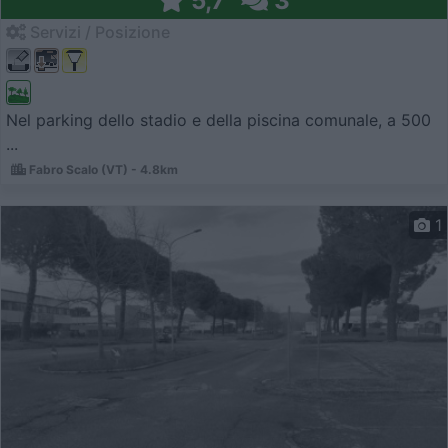
5,7
3
Servizi / Posizione
Nel parking dello stadio e della piscina comunale, a 500
...
Fabro Scalo (VT) - 4.8km
1