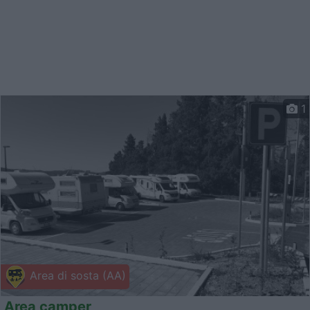
1
Area di sosta (AA)
Area camper