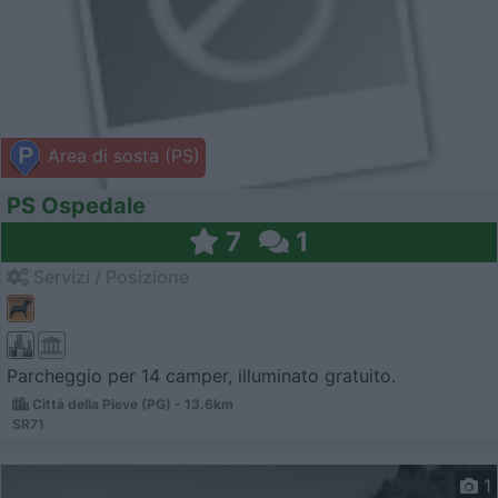
Area di sosta (PS)
PS Ospedale
7
1
Servizi / Posizione
Parcheggio per 14 camper, illuminato gratuito.
Città della Pieve (PG) - 13.6km
SR71
1