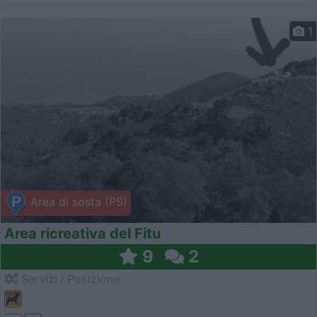
1
Area di sosta (PS)
Area ricreativa del Fitu
9
2
Servizi / Posizione