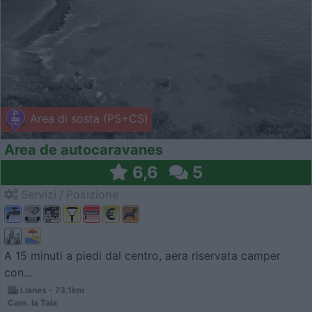
Area di sosta (PS+CS)
Area de autocaravanes
6,6
5
Servizi / Posizione
A 15 minuti a piedi dal centro, aera riservata camper
con...
Llanes - 73.1km
Cam. la Tala