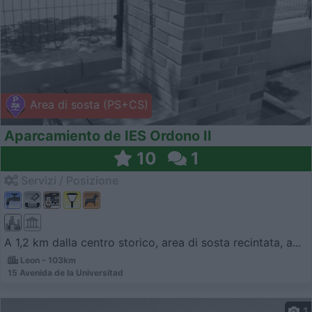
Area di sosta (PS+CS)
Aparcamiento de IES Ordono II
10
1
Servizi / Posizione
A 1,2 km dalla centro storico, area di sosta recintata, a...
Leon - 103km
15 Avenida de la Universitad
1