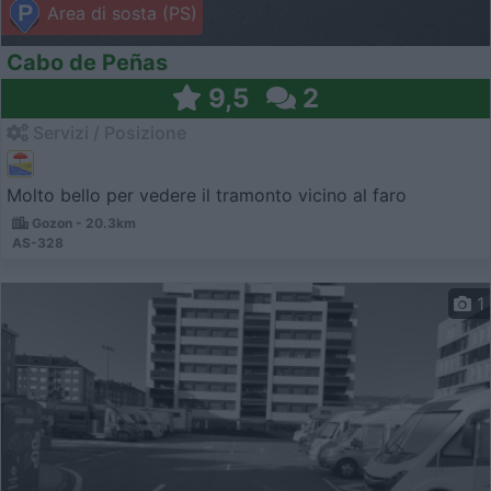
Area di sosta (PS)
Cabo de Peñas
9,5
2
Servizi / Posizione
Molto bello per vedere il tramonto vicino al faro
Gozon - 20.3km
AS-328
1