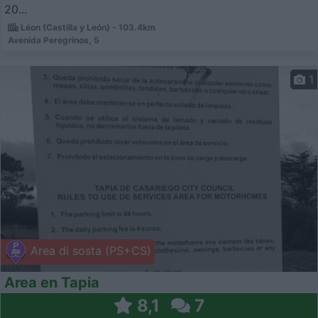
20...
Léon (Castilla y León) - 103.4km
Avenida Peregrinos, 5
1
Area di sosta (PS+CS)
Area en Tapia
8,1
7