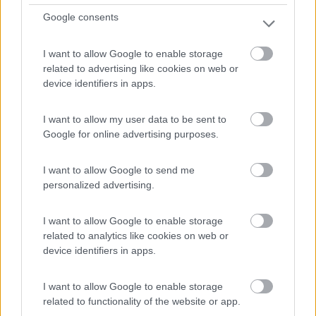
Google consents
I want to allow Google to enable storage
related to advertising like cookies on web or
device identifiers in apps.
Area di sosta (PS+CS)
I want to allow my user data to be sent to
Parking autocaravanas de El Llerau
Google for online advertising purposes.
6,5
2
I want to allow Google to send me
Servizi / Posizione
personalized advertising.
I want to allow Google to enable storage
related to analytics like cookies on web or
Vicino al paese e alla stazione degli autobus, ampio
device identifiers in apps.
parc...
Cangas de Onís (Asturias) - 47.7km
Calle de la Pedrera
I want to allow Google to enable storage
related to functionality of the website or app.