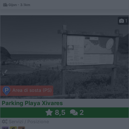
Gijon - 3.1km
1
Area di sosta (PS)
Parking Playa Xivares
8,5
2
Servizi / Posizione