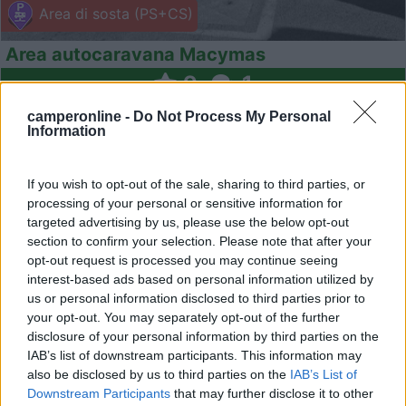
Area di sosta (PS+CS)
Area autocaravana Macymas
9
1
Servizi / Posizione
camperonline -
Do Not Process My Personal
Information
If you wish to opt-out of the sale, sharing to third parties, or
Subito all'uscita dell'autovÃ­a del CantÃ¡brico, pres...
processing of your personal or sensitive information for
Cudillero - 41km
targeted advertising by us, please use the below opt-out
Las DueÃ±as s/n
section to confirm your selection. Please note that after your
opt-out request is processed you may continue seeing
interest-based ads based on personal information utilized by
1
us or personal information disclosed to third parties prior to
your opt-out. You may separately opt-out of the further
disclosure of your personal information by third parties on the
IAB’s list of downstream participants. This information may
also be disclosed by us to third parties on the
IAB’s List of
Downstream Participants
that may further disclose it to other