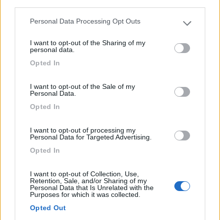
third parties.
Personal Data Processing Opt Outs
Please note that this website/app uses one or more Google
services and may gather and store information including but
I want to opt-out of the Sharing of my
not limited to your visit or usage behaviour. You may click to
personal data.
Area di sosta (PS)
grant or deny consent to Google and its third-party tags to
Opted In
use your data for below specified purposes in below Google
Area Faro de Cabo Vidio
consent section.
I want to opt-out of the Sale of my
9,3
3
Personal Data.
Servizi / Posizione
Opted In
I want to opt-out of processing my
Cudillero - 47.3km
Personal Data for Targeted Advertising.
CU-8
Opted In
1
I want to opt-out of Collection, Use,
Retention, Sale, and/or Sharing of my
Personal Data that Is Unrelated with the
Purposes for which it was collected.
Opted Out