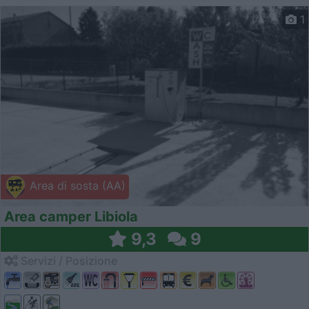
1
Area di sosta (AA)
Area camper Libiola
9,3
9
Servizi / Posizione