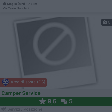
Moglia (MN) - 7.6km
Via Tazio Nuvolari
0
Area di sosta (CS)
Camper Service
9,6
5
Servizi / Posizione