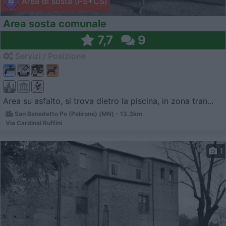
Area di sosta (PS+CS)
Area sosta comunale
7,7
9
Servizi / Posizione
Area su asfalto, si trova dietro la piscina, in zona tran...
San Benedetto Po (Polirone) (MN) - 13.3km
Via Cardinal Ruffini
1