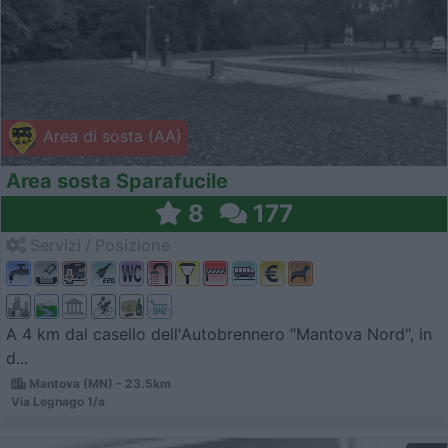
Area di sosta (AA)
Area sosta Sparafucile
8
177
Servizi / Posizione
A 4 km dal casello dell'Autobrennero "Mantova Nord", in
d...
Mantova (MN) - 23.5km
Via Legnago 1/a