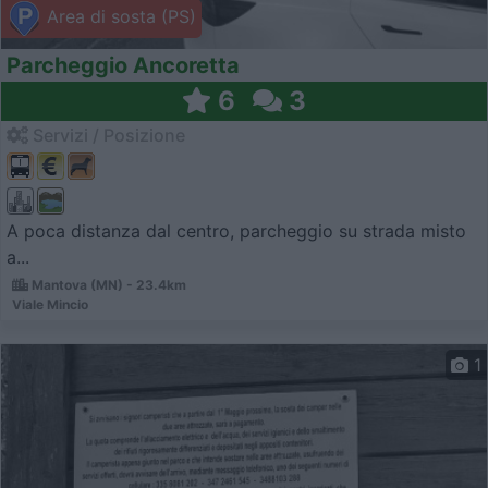
Area di sosta (PS)
Parcheggio Ancoretta
6
3
Servizi / Posizione
A poca distanza dal centro, parcheggio su strada misto
a...
Mantova (MN) - 23.4km
Viale Mincio
1