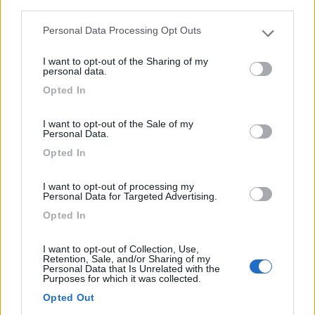
third parties.
Personal Data Processing Opt Outs
Please note that this website/app uses one or more Google
services and may gather and store information including but
I want to opt-out of the Sharing of my
not limited to your visit or usage behaviour. You may click to
personal data.
grant or deny consent to Google and its third-party tags to
Opted In
use your data for below specified purposes in below Google
consent section.
I want to opt-out of the Sale of my
Personal Data.
Area di sosta (PS+CS)
Opted In
Parcheggio
5,1
15
I want to opt-out of processing my
Personal Data for Targeted Advertising.
Servizi / Posizione
Opted In
I want to opt-out of Collection, Use,
Retention, Sale, and/or Sharing of my
Personal Data that Is Unrelated with the
In un grande parcheggio (adiacente a una grande arteria
Purposes for which it was collected.
s...
Opted Out
Carpi (MO) - 19km