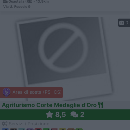
Guastalla (RE) - 13.9km
Via U. Foscolo 9
0
Area di sosta (PS+CS)
Agriturismo Corte Medaglie d'Oro
8,5
2
Servizi / Posizione