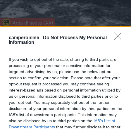
Area di sosta (AA)
San Leone Paradise
camperonline -
Do Not Process My Personal
Information
10
1
Servizi / Posizione
If you wish to opt-out of the sale, sharing to third parties, or
processing of your personal or sensitive information for
targeted advertising by us, please use the below opt-out
section to confirm your selection. Please note that after your
Nel cuore del Parco del Mincio, campeggio con 20
opt-out request is processed you may continue seeing
piazzole...
interest-based ads based on personal information utilized by
Governolo/Roncoferraro (MN) - 18.2km
us or personal information disclosed to third parties prior to
Strada San Leone Magno 2
your opt-out. You may separately opt-out of the further
disclosure of your personal information by third parties on the
IAB’s list of downstream participants. This information may
1
also be disclosed by us to third parties on the
IAB’s List of
Downstream Participants
that may further disclose it to other