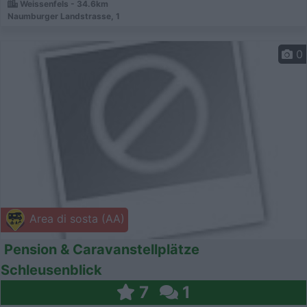
Weissenfels - 34.6km
Naumburger Landstrasse, 1
0
Area di sosta (AA)
Pension & Caravanstellplätze
Schleusenblick
7
1