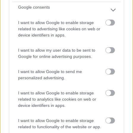
Google consents
Parcheggio a pagamento per 10 veicoli sul fiume Elba,
all...
I want to allow Google to enable storage
Dessau - 43.6km
related to advertising like cookies on web or
Leopoldshafen 5
device identifiers in apps.
0
I want to allow my user data to be sent to
Google for online advertising purposes.
I want to allow Google to send me
personalized advertising.
I want to allow Google to enable storage
related to analytics like cookies on web or
device identifiers in apps.
Area di sosta (AA)
I want to allow Google to enable storage
related to functionality of the website or app.
Stellplatz Seespitze