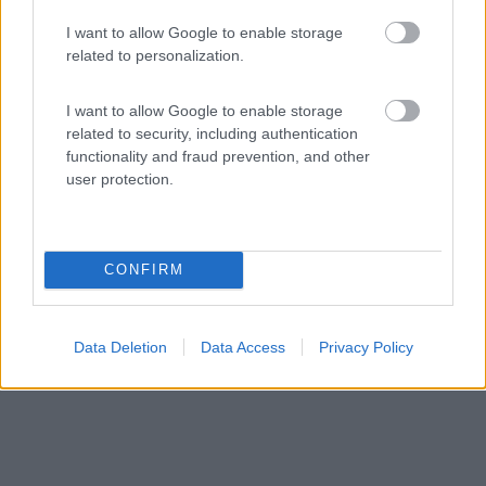
7
1
I want to allow Google to enable storage
Servizi / Posizione
related to personalization.
I want to allow Google to enable storage
related to security, including authentication
A poca distanza dalle sponde dal fiume e a 1 km dal
functionality and fraud prevention, and other
centr...
user protection.
Oranienbaum-Worlitz - 49.7km
Parking lot, Coswiger Str. 1
CONFIRM
Data Deletion
Data Access
Privacy Policy