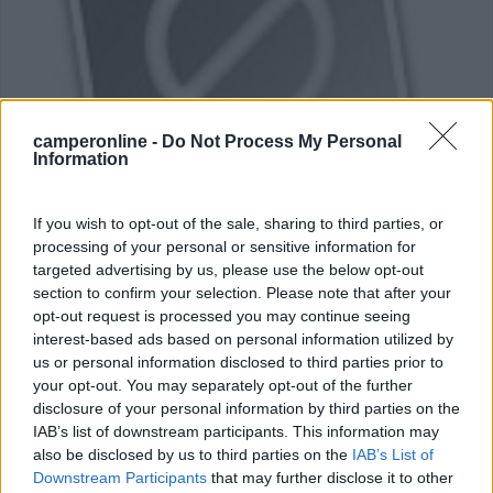
camperonline -
Do Not Process My Personal
Information
Area di sosta (AA)
If you wish to opt-out of the sale, sharing to third parties, or
processing of your personal or sensitive information for
Boots und campingcenter
targeted advertising by us, please use the below opt-out
7
1
section to confirm your selection. Please note that after your
opt-out request is processed you may continue seeing
Servizi / Posizione
interest-based ads based on personal information utilized by
us or personal information disclosed to third parties prior to
your opt-out. You may separately opt-out of the further
disclosure of your personal information by third parties on the
Sul fiume elba, il centro è a 500 metri come anche il su...
IAB’s list of downstream participants. This information may
also be disclosed by us to third parties on the
IAB’s List of
Aken/Elbe - 40.3km
Am russendamm
Downstream Participants
that may further disclose it to other