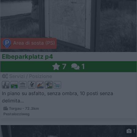
Area di sosta (PS)
Elbeparkplatz p4
7
1
Servizi / Posizione
In piano su asfalto, senza ombra, 10 posti senza
delimita...
Torgau - 72.3km
Pestalozziweg
1