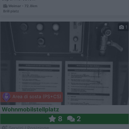
Weimar - 72.8km
Brill platz
1
Area di sosta (PS+CS)
Wohnmobilstellplatz
8
2
Servizi / Posizione