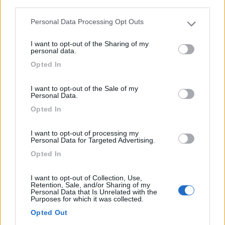
third parties.
0
Personal Data Processing Opt Outs
Please note that this website/app uses one or more Google
services and may gather and store information including but
I want to opt-out of the Sharing of my
not limited to your visit or usage behaviour. You may click to
personal data.
grant or deny consent to Google and its third-party tags to
Opted In
use your data for below specified purposes in below Google
consent section.
I want to opt-out of the Sale of my
Personal Data.
Opted In
I want to opt-out of processing my
Area di sosta (AA)
Personal Data for Targeted Advertising.
Opted In
Seesportverein Dessau
8
1
I want to opt-out of Collection, Use,
Retention, Sale, and/or Sharing of my
Personal Data that Is Unrelated with the
Servizi / Posizione
Purposes for which it was collected.
Opted Out