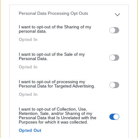
third parties.
16, Avenue Marcellin Berthelot
Personal Data Processing Opt Outs
Please note that this website/app uses one or more Google
0
services and may gather and store information including but
I want to opt-out of the Sharing of my
not limited to your visit or usage behaviour. You may click to
personal data.
grant or deny consent to Google and its third-party tags to
Opted In
use your data for below specified purposes in below Google
consent section.
I want to opt-out of the Sale of my
Personal Data.
Opted In
I want to opt-out of processing my
Personal Data for Targeted Advertising.
Area di sosta (PS)
Opted In
Parcheggio - riva Isere
I want to opt-out of Collection, Use,
Retention, Sale, and/or Sharing of my
6
1
Personal Data that Is Unrelated with the
Purposes for which it was collected.
Servizi / Posizione
Opted Out