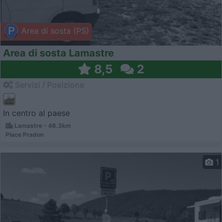
Area di sosta (PS)
Area di sosta Lamastre
8,5
2
Servizi / Posizione
In centro al paese
Lamastre - 46.3km
Place Pradon
1