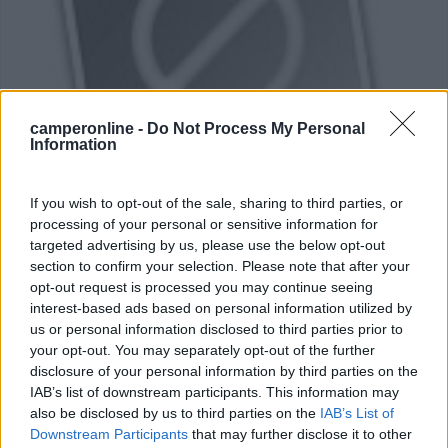
camperonline -
Do Not Process My Personal
Information
Area di sosta (PS)
If you wish to opt-out of the sale, sharing to third parties, or
processing of your personal or sensitive information for
Parking
targeted advertising by us, please use the below opt-out
5,2
4
section to confirm your selection. Please note that after your
opt-out request is processed you may continue seeing
Servizi / Posizione
interest-based ads based on personal information utilized by
us or personal information disclosed to third parties prior to
your opt-out. You may separately opt-out of the further
disclosure of your personal information by third parties on the
Camper parking del paese, misto auto, su asfalto.
IAB’s list of downstream participants. This information may
Nessun ...
also be disclosed by us to third parties on the
IAB’s List of
Downstream Participants
that may further disclose it to other
Vienne - 33.7km