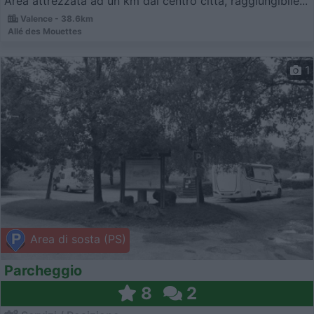
Area attrezzata ad un km dal centro città, raggiungibile...
Valence - 38.6km
Allé des Mouettes
1
Area di sosta (PS)
Parcheggio
8
2