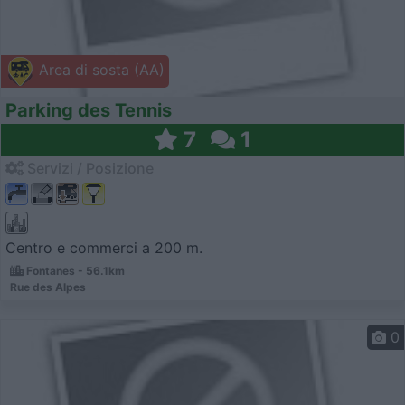
Area di sosta (AA)
Parking des Tennis
7
1
Servizi / Posizione
Centro e commerci a 200 m.
Fontanes - 56.1km
Rue des Alpes
0