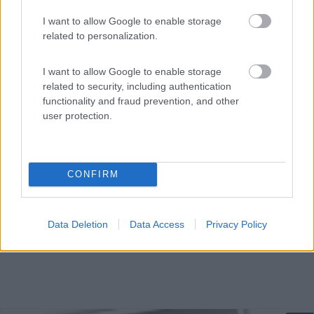
I want to allow Google to enable storage
related to personalization.
Ampio parking all'entrata nord del paese con carico e
I want to allow Google to enable storage
sca...
related to security, including authentication
Arlebosc - 38.3km
functionality and fraud prevention, and other
St Félicien - Place du marché D 578
user protection.
CONFIRM
Data Deletion
Data Access
Privacy Policy