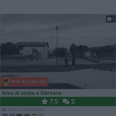
1
Area di sosta (AA)
Area di sosta a Gervans
7,5
2
Servizi / Posizione