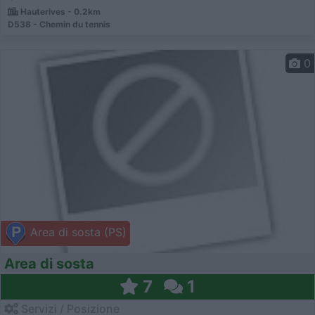
Hauterives - 0.2km
D538 - Chemin du tennis
0
Area di sosta (PS)
Area di sosta
7
1
Servizi / Posizione