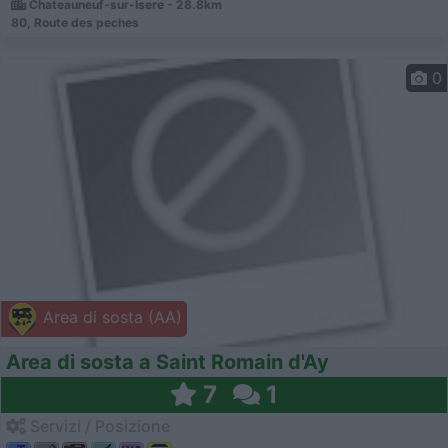
Chateauneuf-sur-Isere - 28.8km
80, Route des peches
0
Area di sosta (AA)
Area di sosta a Saint Romain d'Ay
7
1
Servizi / Posizione