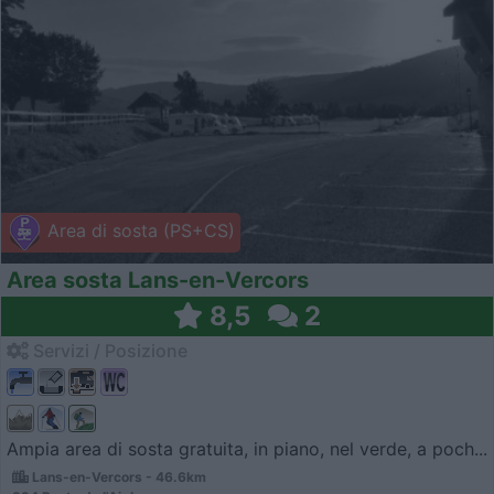
Area di sosta (PS+CS)
Area sosta Lans-en-Vercors
8,5
2
Servizi / Posizione
Ampia area di sosta gratuita, in piano, nel verde, a poch...
Lans-en-Vercors - 46.6km