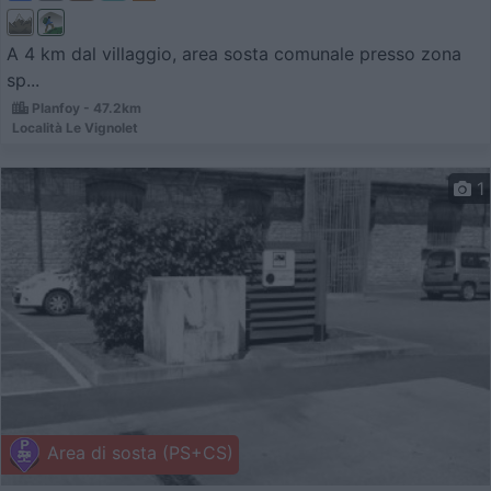
A 4 km dal villaggio, area sosta comunale presso zona
sp...
Planfoy - 47.2km
Località Le Vignolet
1
Area di sosta (PS+CS)