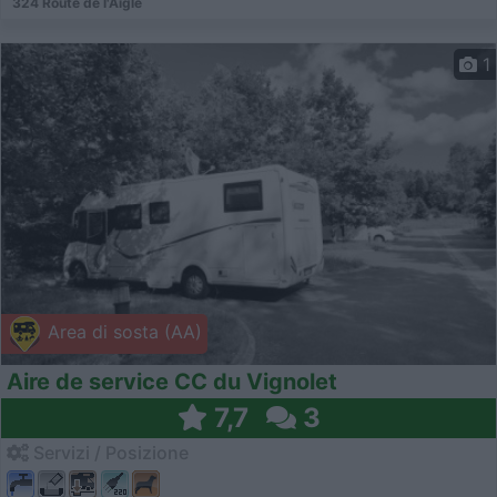
324 Route de l'Aigle
1
Area di sosta (AA)
Aire de service CC du Vignolet
7,7
3
Servizi / Posizione