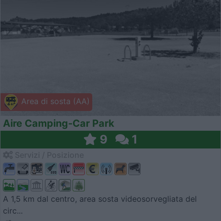
Area di sosta (AA)
Aire Camping-Car Park
9
1
Servizi / Posizione
A 1,5 km dal centro, area sosta videosorvegliata del
circ...