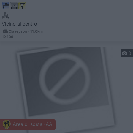
Vicino al centro
Claveyson - 11.6km
D 109
0
Area di sosta (AA)