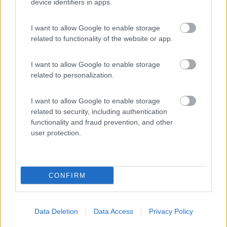
device identifiers in apps.
Segnalati nei dintorni
I want to allow Google to enable storage
related to functionality of the website or app.
Centro Vacanze San Marino
8
San Marino
(RSM)
I want to allow Google to enable storage
Campeggio
related to personalization.
I want to allow Google to enable storage
related to security, including authentication
(12)
functionality and fraud prevention, and other
user protection.
Card
Camper Park Rimini
8.4
enefit
Miramare
(RN)
CONFIRM
Campeggio
Data Deletion
Data Access
Privacy Policy