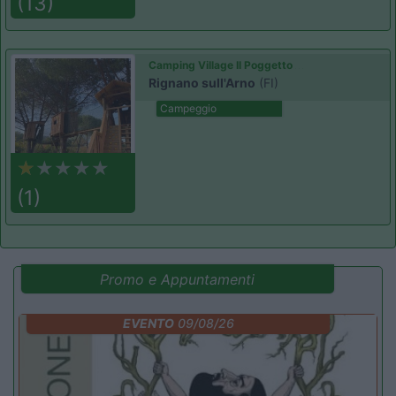
(13)
Camping Village Il Poggetto
Rignano sull'Arno
(FI)
Campeggio
(1)
Promo e Appuntamenti
EVENTO
09/08/26