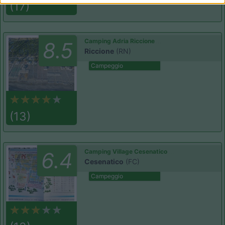
(17)
Camping Adria Riccione
8.5
Riccione
(RN)
Campeggio
(13)
Camping Village Cesenatico
6.4
Cesenatico
(FC)
Campeggio