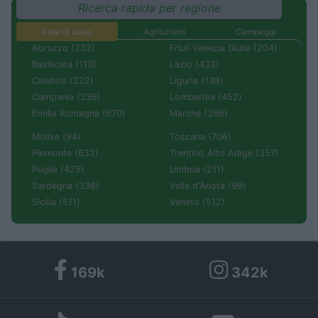
Ricerca rapida per regione
Aree di sosta
Agriturismi
Campeggi
Abruzzo (232)
Friuli Venezia Giulia (204)
Basilicata (110)
Lazio (433)
Calabria (222)
Liguria (138)
Campania (236)
Lombardia (452)
Emilia Romagna (670)
Marche (366)
Molise (94)
Toscana (706)
Piemonte (632)
Trentino Alto Adige (357)
Puglia (425)
Umbria (211)
Sardegna (336)
Valle d'Aosta (99)
Sicilia (511)
Veneto (512)
169k
342k