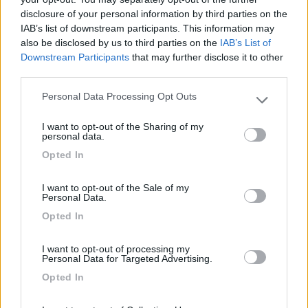
disclosure of your personal information by third parties on the
15/10/2018 19:57
Mizio78
IAB’s list of downstream participants. This information may
also be disclosed by us to third parties on the
IAB’s List of
Downstream Participants
that may further disclose it to other
third parties.
Caratteristiche
Posizione
Prezzo
Pulizia
Punto ristoro
Servizi
Personal Data Processing Opt Outs
Please note that this website/app uses one or more Google
services and may gather and store information including but
I want to opt-out of the Sharing of my
not limited to your visit or usage behaviour. You may click to
personal data.
17/10/2016 19:39
stecol
grant or deny consent to Google and its third-party tags to
Opted In
use your data for below specified purposes in below Google
consent section.
I want to opt-out of the Sale of my
Caratteristiche
Posizione
Prezzo
Pulizia
Personal Data.
Punto ristoro
Servizi
Opted In
I want to opt-out of processing my
23/04/2014 11:28
dudu52
Personal Data for Targeted Advertising.
Opted In
ottima per relax