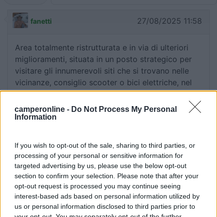
27/08/2025 11:58
fanetti
Area totalmente ristrutturata e in via di ulteriori
miglioramenti, situata in un posto strategico per
visitare gli innumerevoli siti che si trovano nelle
vicinanze, consiglio scooter o bici elettriche, nel
raggio di 15/20 km si ammira tanto. L'area è
comoda con market ben fornito, farmacia,
camperonline -
Do Not Process My Personal
ristorante buono per qualità/prezzo. Sono tornato
Information
dopo tanto tempo e ho apprezzato di nuovo il
posto immerso nella natura, ci sono postazioni
If you wish to opt-out of the sale, sharing to third parties, or
barbecue e ecopark sottostante con fiume e
processing of your personal or sensitive information for
laghetto.
targeted advertising by us, please use the below opt-out
section to confirm your selection. Please note that after your
opt-out request is processed you may continue seeing
Caratteristiche
Posizione
Prezzo
Pulizia
interest-based ads based on personal information utilized by
Punto ristoro
Servizi
us or personal information disclosed to third parties prior to
your opt-out. You may separately opt-out of the further