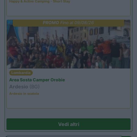
Happy & Active Camping - Short Stay
PROMO
Fino al 09/08/26
Lombardia
Area Sosta Camper Orobie
Ardesio
(BG)
Ardesio in scatola
Vedi altri