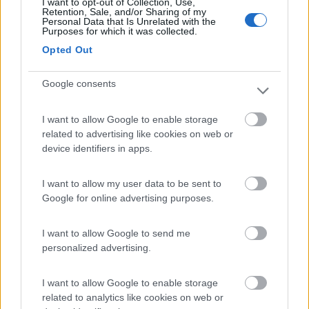
I want to opt-out of Collection, Use,
Retention, Sale, and/or Sharing of my
Personal Data that Is Unrelated with the
Caratteristiche
Purposes for which it was collected.
Opted Out
10/03/2014 18:13
fanetti
Google consents
Tranquilla silenziosa in posizione strategica per
trekking, pesca, cicloturismo
I want to allow Google to enable storage
related to advertising like cookies on web or
device identifiers in apps.
Caratteristiche
Posizione
I want to allow my user data to be sent to
20/11/2011 9:57
Google for online advertising purposes.
Uguccione
I want to allow Google to send me
Da provare
personalized advertising.
Caratteristiche
Posizione
I want to allow Google to enable storage
related to analytics like cookies on web or