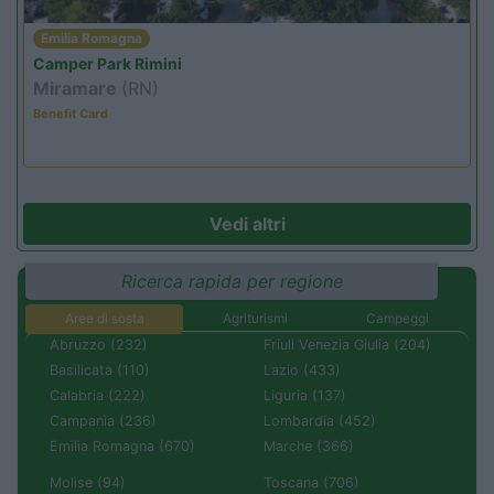
Emilia Romagna
Camper Park Rimini
Miramare
(RN)
Benefit Card
Vedi altri
Ricerca rapida per regione
Aree di sosta
Agriturismi
Campeggi
Abruzzo (232)
Friuli Venezia Giulia (204)
Basilicata (110)
Lazio (433)
Calabria (222)
Liguria (137)
Campania (236)
Lombardia (452)
Emilia Romagna (670)
Marche (366)
Molise (94)
Toscana (706)