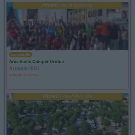
PROMO
Fino al 09/08/26
Lombardia
Area Sosta Camper Orobie
Ardesio
(BG)
Ardesio in scatola
PROMO
Fino al 08/11/26