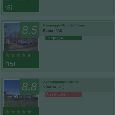
(9)
Campeggio Flaminio Village
8.5
Roma
(RM)
Campeggio
(15)
Agricampeggio Paliano
8.8
Viterbo
(VT)
Area di sosta