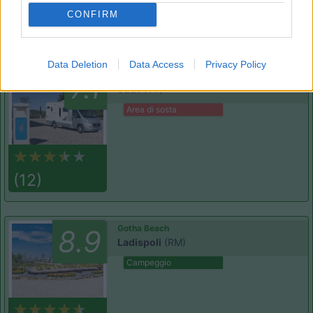
CONFIRM
(3)
Data Deletion
Data Access
Privacy Policy
Country Bar Pinseria Gentile
7.1
Sutri
(VT)
Area di sosta
(12)
Gotha Beach
8.9
Ladispoli
(RM)
Campeggio