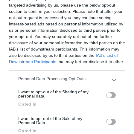
targeted advertising by us, please use the below opt-out
section to confirm your selection. Please note that after your
opt-out request is processed you may continue seeing
Caratteristiche
Prezzo
Pulizia
interest-based ads based on personal information utilized by
us or personal information disclosed to third parties prior to
your opt-out. You may separately opt-out of the further
09/05/2012 14:22
Mau49
disclosure of your personal information by third parties on the
IAB’s list of downstream participants. This information may
also be disclosed by us to third parties on the
IAB’s List of
Rumorosissima. E' utilizzata come parcheggio
Downstream Participants
that may further disclose it to other
degli autobus. Alla 5 del mattino cominciano a
third parties.
partire.
Personal Data Processing Opt Outs
Please note that this website/app uses one or more Google
Caratteristiche
services and may gather and store information including but
I want to opt-out of the Sharing of my
not limited to your visit or usage behaviour. You may click to
personal data.
grant or deny consent to Google and its third-party tags to
Opted In
22/08/2011 0:49
Freccia del ...
use your data for below specified purposes in below Google
consent section.
I want to opt-out of the Sale of my
Area tranquilla e buon punto di appoggio per
Personal Data.
visitare Bracciano.
Opted In