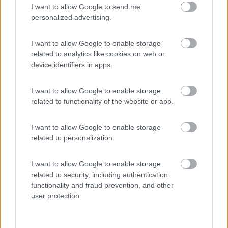
I want to allow Google to send me
personalized advertising.
Caratteristiche
Posizione
I want to allow Google to enable storage
related to analytics like cookies on web or
13/07/2010 11:49
mimose
device identifiers in apps.
I want to allow Google to enable storage
Caratteristiche
Posizione
related to functionality of the website or app.
I want to allow Google to enable storage
Segnalati nei dintorni
related to personalization.
I want to allow Google to enable storage
Camping Internazionale Lago di Bracciano
6
related to security, including authentication
Trevignano Romano
(RM)
functionality and fraud prevention, and other
user protection.
Campeggio