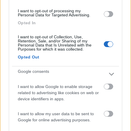
Caratteristiche
Posizione
I want to opt-out of processing my
Personal Data for Targeted Advertising.
Opted In
29/06/2011 23:56
lemimose
I want to opt-out of Collection, Use,
Retention, Sale, and/or Sharing of my
Zona tranquilla e panoramica
Personal Data that Is Unrelated with the
Purposes for which it was collected.
Opted Out
Caratteristiche
Posizione
Google consents
22/06/2011 17:48
gab65
I want to allow Google to enable storage
related to advertising like cookies on web or
device identifiers in apps.
Caratteristiche
Posizione
I want to allow my user data to be sent to
Google for online advertising purposes.
31/10/2010 19:19
Spancky