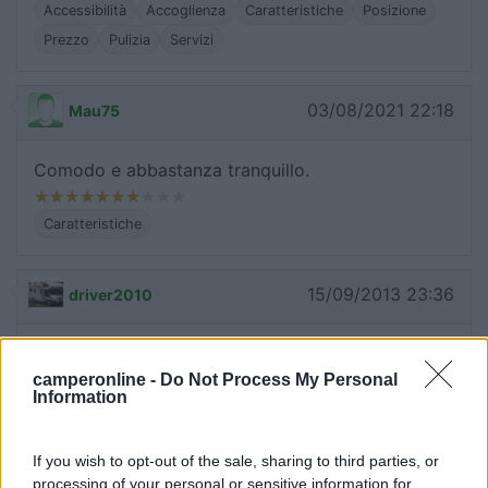
Accessibilità
Accoglienza
Caratteristiche
Posizione
Prezzo
Pulizia
Servizi
03/08/2021 22:18
Mau75
Comodo e abbastanza tranquillo.
Caratteristiche
15/09/2013 23:36
driver2010
Curata, tranquilla, ma non proprio economica
camperonline -
Do Not Process My Personal
Information
Caratteristiche
Prezzo
Pulizia
If you wish to opt-out of the sale, sharing to third parties, or
17/05/2012 13:52
tortugabordin
processing of your personal or sensitive information for