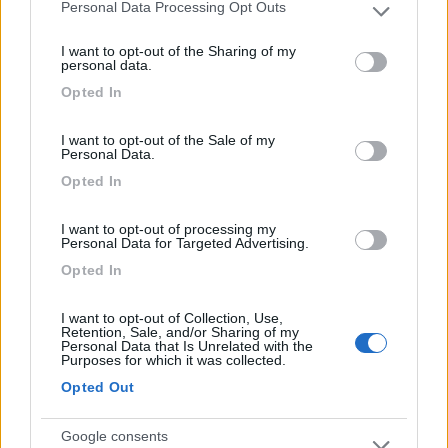
pannello per la corrente con prese europee.Il
Personal Data Processing Opt Outs
Please note that this website/app uses one or more Google
bagno destinato ai camper ha la doccia con acqua
services and may gather and store information including but
I want to opt-out of the Sharing of my
calda solo quando i pannelli solari possono
not limited to your visit or usage behaviour. You may click to
personal data.
funzionare. La strada per arrivare è con curve ma
grant or deny consent to Google and its third-party tags to
Opted In
use your data for below specified purposes in below Google
ci sono molte aree per passare in due veicoli.
consent section.
I want to opt-out of the Sale of my
Personal Data.
Opted In
Segnalati nei dintorni
I want to opt-out of processing my
Personal Data for Targeted Advertising.
Opted In
Iron Gate - Marina 3 B
8.6
Sarzana
(SP)
I want to opt-out of Collection, Use,
Campeggio
Retention, Sale, and/or Sharing of my
Personal Data that Is Unrelated with the
Purposes for which it was collected.
Opted Out
(5)
Google consents