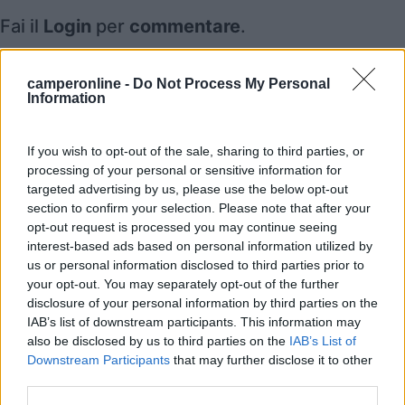
Fai il
Login
per
commentare
.
Recensioni degli Utenti
camperonline -
Do Not Process My Personal
Information
Mostra tutto
If you wish to opt-out of the sale, sharing to third parties, or
processing of your personal or sensitive information for
22/04/2026 16:10
cascina dei ...
targeted advertising by us, please use the below opt-out
section to confirm your selection. Please note that after your
opt-out request is processed you may continue seeing
Sono Giovanna e mi troverete al vostro arrivo e
interest-based ads based on personal information utilized by
posso parlare al telefono in inglese e francese.
us or personal information disclosed to third parties prior to
L'area di sosta è piccola per cui è meglio
your opt-out. You may separately opt-out of the further
telefonare prima di arrivare per verificare
disclosure of your personal information by third parties on the
IAB’s list of downstream participants. This information may
disponibilità e concordare orario di arrivo. Il
also be disclosed by us to third parties on the
IAB’s List of
servizio di ristorazione è momentaneamente
Downstream Participants
that may further disclose it to other
sospeso, ma è possibile acquistare il vino di
third parties.
produzione e alcuni cibi da asporto. Abbiamo un