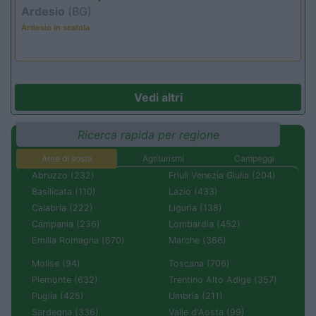
Ardesio
(BG)
Ardesio in scatola
Vedi altri
Ricerca rapida per regione
Aree di sosta
Agriturismi
Campeggi
Abruzzo (232)
Friuli Venezia Giulia (204)
Basilicata (110)
Lazio (433)
Calabria (222)
Liguria (138)
Campania (236)
Lombardia (452)
Emilia Romagna (670)
Marche (366)
Molise (94)
Toscana (706)
Piemonte (632)
Trentino Alto Adige (357)
Puglia (425)
Umbria (211)
Sardegna (336)
Valle d'Aosta (99)