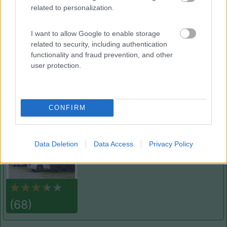
related to personalization.
Agricampeggio La Valle
8.8
San Giuliano Terme
(PI)
I want to allow Google to enable storage
Area di sosta
related to security, including authentication
functionality and fraud prevention, and other
user protection.
(9)
CONFIRM
Area sosta camper e caravan Il Serchio
7
Lucca
(LU)
Data Deletion
Data Access
Privacy Policy
Area di sosta
(68)