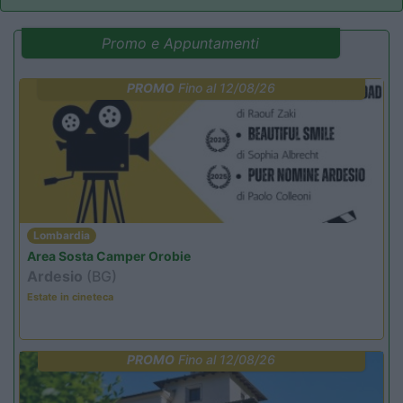
Promo e Appuntamenti
PROMO
Fino al 12/08/26
Lombardia
Area Sosta Camper Orobie
Ardesio
(BG)
Estate in cineteca
PROMO
Fino al 12/08/26