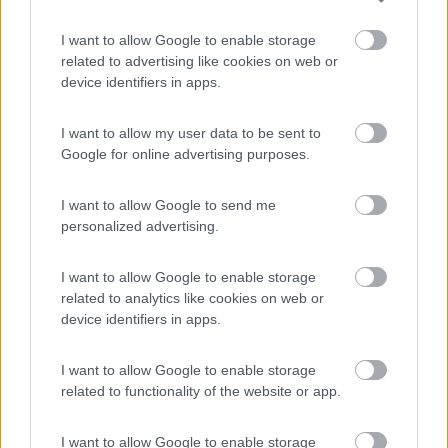
I want to allow Google to enable storage
Camping Acqua Dolce
8.5
related to advertising like cookies on web or
Levanto
(SP)
device identifiers in apps.
Campeggio
I want to allow my user data to be sent to
Google for online advertising purposes.
(24)
I want to allow Google to send me
personalized advertising.
Area Sosta La Cantina del Vino
9.7
I want to allow Google to enable storage
Barga
(LU)
related to analytics like cookies on web or
Area di sosta
device identifiers in apps.
I want to allow Google to enable storage
related to functionality of the website or app.
(24)
I want to allow Google to enable storage