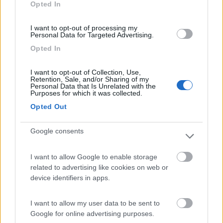
dintorni. Un plauso al comune per l'ospitalità ai
Opted In
camper, come piccolo gesto per promuovere
questo piccolo borgo sconosciuto ma da
I want to opt-out of processing my
Personal Data for Targeted Advertising.
rivalutare.
Opted In
Accessibilità
Accoglienza
Gestione
Posizione
I want to opt-out of Collection, Use,
Prezzo
Servizi
Retention, Sale, and/or Sharing of my
Personal Data that Is Unrelated with the
Purposes for which it was collected.
Opted Out
16/08/2020 1:22
marcolecce
Google consents
Ottima area di sosta laddove non te lo aspetti!
Carico, scarico, energia elettrica gratis in un'area
I want to allow Google to enable storage
piccola ma ben fatta e ben tenuta. Il vicino paese
related to advertising like cookies on web or
ama i camperisti!
device identifiers in apps.
Accoglienza
Pulizia
Servizi
I want to allow my user data to be sent to
Google for online advertising purposes.