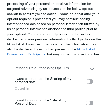
processing of your personal or sensitive information for
01/08/2021 0:50
casellni
targeted advertising by us, please use the below opt-out
section to confirm your selection. Please note that after your
opt-out request is processed you may continue seeing
Visitata il 30.06 2021. Area completamente
interest-based ads based on personal information utilized by
assolata e non adatta a mezzi superiori ai 7 metri
us or personal information disclosed to third parties prior to
sia per la lunghezza degli stalli che per l'accesso
your opt-out. You may separately opt-out of the further
in forte pendenza e con doppia curva a "S".
disclosure of your personal information by third parties on the
IAB’s list of downstream participants. This information may
also be disclosed by us to third parties on the
IAB’s List of
Accessibilità
Caratteristiche
Downstream Participants
that may further disclose it to other
third parties.
23/08/2020 21:19
BarbaGae
Personal Data Processing Opt Outs
Please note that this website/app uses one or more Google
services and may gather and store information including but
I want to opt-out of the Sharing of my
Area di sosta attrezzata, carico scarico ed
not limited to your visit or usage behaviour. You may click to
personal data.
elettricità gratuita. Paese carino, molto curato, ed
grant or deny consent to Google and its third-party tags to
Opted In
use your data for below specified purposes in below Google
ospitale. Merita una visita al castello ed una
consent section.
passeggiata tra i vicoli per cercare punti
I want to opt-out of the Sale of my
panoramici sul lago di Occhito e sulle colline dei
Personal Data.