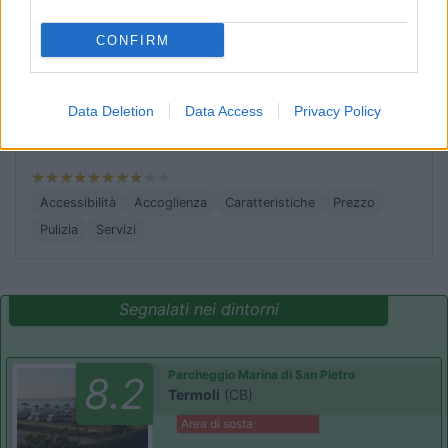
Accessibilità
Accoglienza
Caratteristiche
Prezzo
CONFIRM
Pulizia
Servizi
Data Deletion
Data Access
Privacy Policy
23/01/2011 18:36
gege66
Accessibilità
Accoglienza
Caratteristiche
Prezzo
Pulizia
Servizi
Segnalati nei dintorni
Parcheggio Marina di San Pietro
8.2
Termoli
(CB)
Area di sosta