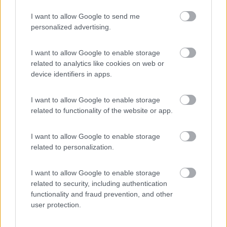
02/01/2020 0:13
errepi
I want to allow Google to send me
personalized advertising.
Area di ottimo livello con anche la corrente
(gratuita). Unico neo, la strada di accesso che in
I want to allow Google to enable storage
caso di neve o gelo non consente una facile
related to analytics like cookies on web or
uscita. Ottimo servizio il sistema di riciclo delle
device identifiers in apps.
bottiglie di plastica e relativi tappi che mai
pensavamo di trovare in una località così piccola.
I want to allow Google to enable storage
Intero paese favorevole e disponibile nei confronti
related to functionality of the website or app.
dei camperisti. Se vi trovate in zona merita la
visita e la relativa sosta.
I want to allow Google to enable storage
related to personalization.
Accessibilità
Accoglienza
Caratteristiche
Prezzo
Pulizia
Servizi
I want to allow Google to enable storage
related to security, including authentication
functionality and fraud prevention, and other
17/02/2018 15:27
ComuneGambatesa
user protection.