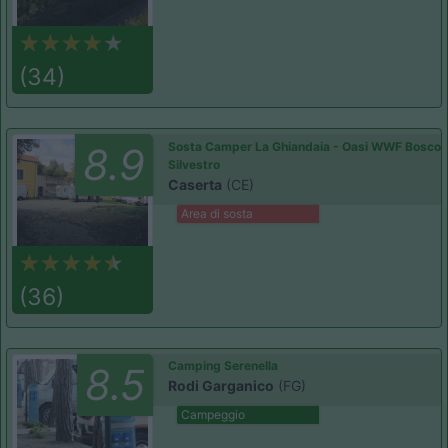
(34)
Sosta Camper La Ghiandaia - Oasi WWF Bosco 
8.9
Silvestro
Caserta
(CE)
Area di sosta
(36)
Camping Serenella
8.5
Rodi Garganico
(FG)
Campeggio