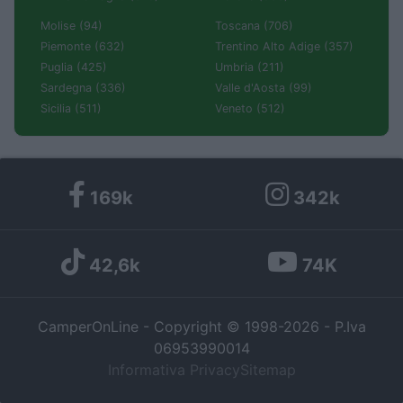
Molise (94)
Toscana (706)
Piemonte (632)
Trentino Alto Adige (357)
Puglia (425)
Umbria (211)
Sardegna (336)
Valle d'Aosta (99)
Sicilia (511)
Veneto (512)
169k
342k
42,6k
74K
CamperOnLine - Copyright © 1998-2026 - P.Iva
06953990014
Informativa Privacy
Sitemap