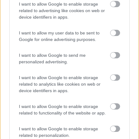
I want to allow Google to enable storage
related to advertising like cookies on web or
Area camper nel paese più piccolo della Sardegna.
device identifiers in apps.
Piccola, ma si sta alla grande!
I want to allow my user data to be sent to
Caratteristiche
Posizione
Google for online advertising purposes.
23/08/2019 12:24
Merykis
I want to allow Google to send me
personalized advertising.
Area camper modello. Recentissima costruzione.
I want to allow Google to enable storage
Magistralmente concepita. Pulitissima, tutti i
related to analytics like cookies on web or
servizi gratuiti. Energia elettrica a (modico)
device identifiers in apps.
pagamento.
I want to allow Google to enable storage
Prezzo
Pulizia
Servizi
related to functionality of the website or app.
20/06/2019 15:03
I want to allow Google to enable storage
Aldotorre
related to personalization.