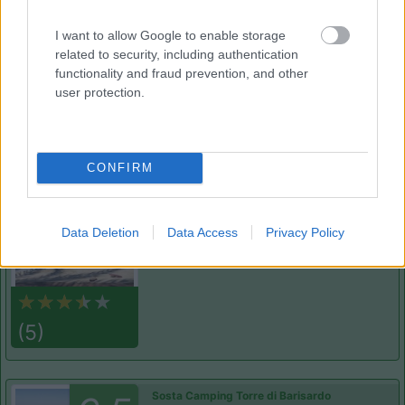
Meravigliosa, vale la visita. Il paesino è un bijoux!
I want to allow Google to enable storage
related to security, including authentication
Posizione
functionality and fraud prevention, and other
user protection.
Segnalati nei dintorni
CONFIRM
Camping Villaggio L'Ultima Spiaggia
7.2
Barisardo
(OG)
Data Deletion
Data Access
Privacy Policy
Campeggio
(5)
Sosta Camping Torre di Barisardo