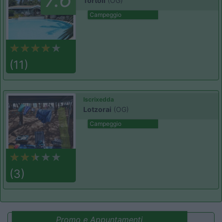
Tortolì
(OG)
Campeggio
(11)
Iscrixedda
Lotzorai
(OG)
Campeggio
(3)
Promo e Appuntamenti