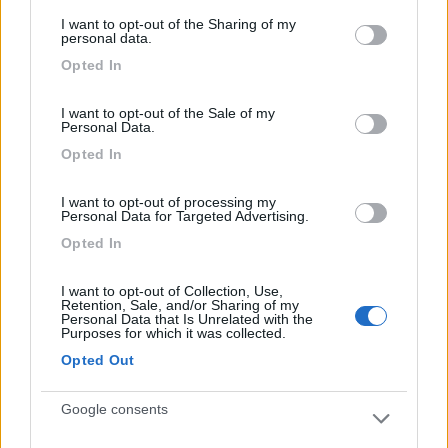
services and may gather and store information including but
I want to opt-out of the Sharing of my
not limited to your visit or usage behaviour. You may click to
personal data.
Accoglienza
Caratteristiche
Gestione
Prezzo
grant or deny consent to Google and its third-party tags to
Opted In
use your data for below specified purposes in below Google
Pulizia
Servizi
consent section.
I want to opt-out of the Sale of my
Personal Data.
29/07/2021 14:45
Biancanna
Opted In
Nuovissima struttura, ombreggiata, segnalata,
I want to opt-out of processing my
tranquilla in un bel paesino, comoda per visitare
Personal Data for Targeted Advertising.
Su Nuraxi. Tavoli per mangiare, bagni (noi però li
Opted In
abbiamo trovati chiusi) luce a pagamento (2€ per
8h) carico e scarico liberi. Consigliatissima.
I want to opt-out of Collection, Use,
Retention, Sale, and/or Sharing of my
Personal Data that Is Unrelated with the
Purposes for which it was collected.
Accessibilità
Caratteristiche
Posizione
Prezzo
Opted Out
Servizi
Google consents
23/03/2020 10:55
scimmiona