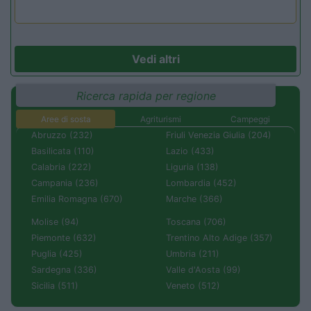
Vedi altri
Ricerca rapida per regione
Aree di sosta
Agriturismi
Campeggi
Abruzzo (232)
Friuli Venezia Giulia (204)
Basilicata (110)
Lazio (433)
Calabria (222)
Liguria (138)
Campania (236)
Lombardia (452)
Emilia Romagna (670)
Marche (366)
Molise (94)
Toscana (706)
Piemonte (632)
Trentino Alto Adige (357)
Puglia (425)
Umbria (211)
Sardegna (336)
Valle d'Aosta (99)
Sicilia (511)
Veneto (512)