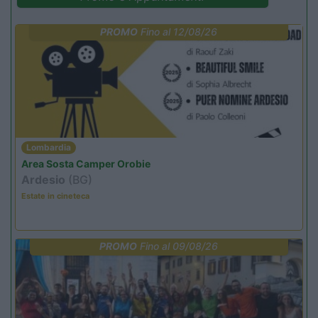
PROMO
Fino al 12/08/26
Lombardia
Area Sosta Camper Orobie
Ardesio
(BG)
Estate in cineteca
PROMO
Fino al 09/08/26