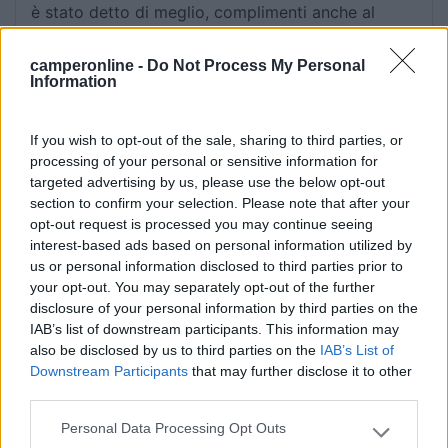
è stato detto di meglio, complimenti anche al
paesino che offre una buona accoglienza.
camperonline -
Do Not Process My Personal
Information
Accoglienza
Posizione
If you wish to opt-out of the sale, sharing to third parties, or
28/06/2022 22:05
Igortreviso
processing of your personal or sensitive information for
targeted advertising by us, please use the below opt-out
section to confirm your selection. Please note that after your
Stupenda area sosta, modernissima. Siamo rimasti
opt-out request is processed you may continue seeing
sorpresi per questa area moderna con la
interest-based ads based on personal information utilized by
copertura per il camper davvero ben fatta, perfino
us or personal information disclosed to third parties prior to
acqua calda per le docce, tutto gratuito, scarico e
your opt-out. You may separately opt-out of the further
carico gratuiti, illuminata e con videosorveglianza.
disclosure of your personal information by third parties on the
Solo allaccio elettrico a pagamento 2 euro per 4
IAB’s list of downstream participants. This information may
ore. Davvero complimenti a questo paesino, il più
also be disclosed by us to third parties on the
IAB’s List of
Downstream Participants
piccolo della Sardegna, gestito con mentalità
that may further disclose it to other
third parties.
moderna. Cassonetti per la differenziata ben
disposti. Ci sono pure i tavoli per pic-nic, tutti al
Personal Data Processing Opt Outs
Please note that this website/app uses one or more Google
coperto... Davvero bella!