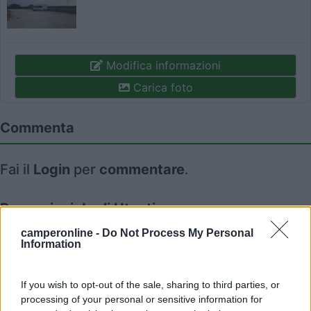
Modifica informazioni
Carica foto
Commenta
Fai il
Login
per
commentare
.
Recensioni degli Utenti
camperonline -
Do Not Process My Personal
Information
Seleziona gli argomenti per leggere le recensioni:
Caratteristiche (3)
Posizione (3)
Trasporti (1)
Prezzo (1)
If you wish to opt-out of the sale, sharing to third parties, or
Mostra tutto
processing of your personal or sensitive information for