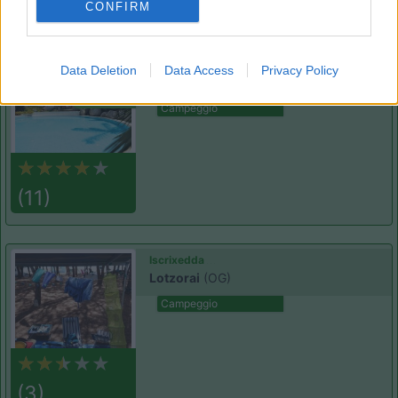
(7)
CONFIRM
Camping Village Orri
7.6
Data Deletion
Data Access
Privacy Policy
Tortolì
(OG)
Campeggio
(11)
Iscrixedda
Lotzorai
(OG)
Campeggio
(3)