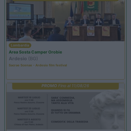
Lombardia
Area Sosta Camper Orobie
Ardesio
(BG)
Sacrae Scenae - Ardesio film festival
PROMO
Fino al 11/08/26