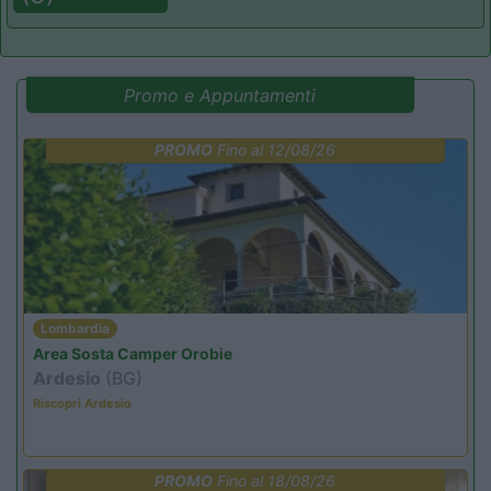
Promo e Appuntamenti
PROMO
Fino al 12/08/26
Lombardia
Area Sosta Camper Orobie
Ardesio
(BG)
Riscopri Ardesio
PROMO
Fino al 18/08/26