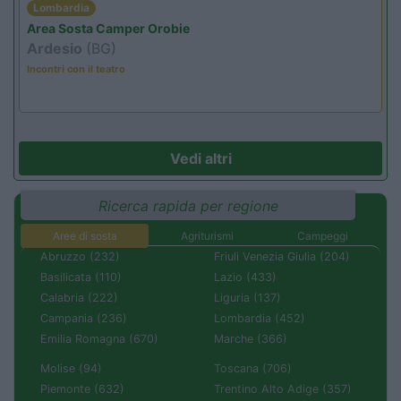
Lombardia
Area Sosta Camper Orobie
Ardesio
(BG)
Incontri con il teatro
Vedi altri
Ricerca rapida per regione
Aree di sosta
Agriturismi
Campeggi
Abruzzo (232)
Friuli Venezia Giulia (204)
Basilicata (110)
Lazio (433)
Calabria (222)
Liguria (137)
Campania (236)
Lombardia (452)
Emilia Romagna (670)
Marche (366)
Molise (94)
Toscana (706)
Piemonte (632)
Trentino Alto Adige (357)