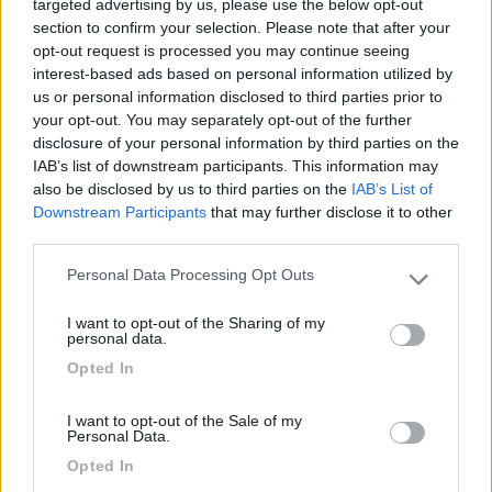
targeted advertising by us, please use the below opt-out
11/04/2023 6:40
section to confirm your selection. Please note that after your
Marcy88
opt-out request is processed you may continue seeing
interest-based ads based on personal information utilized by
Ottimo punto per visitare la giara, la notte
us or personal information disclosed to third parties prior to
silenziosa, il parcheggio è ampio e in piano,
your opt-out. You may separately opt-out of the further
consigliato avere le bici per girare l’altopiano, in
disclosure of your personal information by third parties on the
IAB’s list of downstream participants. This information may
alternativa si possono anche noleggiare in loco.
also be disclosed by us to third parties on the
IAB’s List of
Downstream Participants
that may further disclose it to other
Caratteristiche
Posizione
Trasporti
third parties.
Personal Data Processing Opt Outs
Please note that this website/app uses one or more Google
25/06/2019 0:02
mulasca
services and may gather and store information including but
I want to opt-out of the Sharing of my
not limited to your visit or usage behaviour. You may click to
personal data.
Parcheggio gratuito di fronte all'ingresso per la
grant or deny consent to Google and its third-party tags to
Opted In
use your data for below specified purposes in below Google
Giara. Tranquillo e silenzioso la notte, puoi godere
consent section.
della vista delle stelle in maniera privilegiata.
I want to opt-out of the Sale of my
Personal Data.
Caratteristiche
Posizione
Prezzo
Opted In