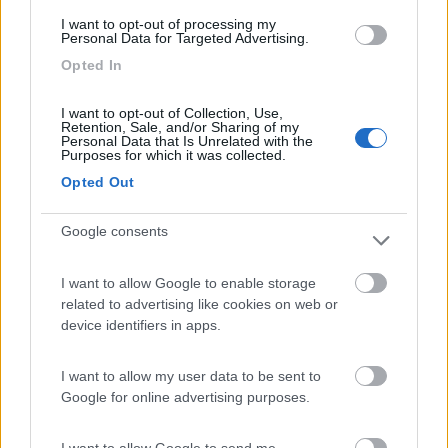
I want to opt-out of processing my
03/08/2018 13:03
GuidoL
Personal Data for Targeted Advertising.
Opted In
Per visitare la Giara di Gesturi e il sito nuragico di
Barumini. Soleggiata. Silenziosa.
I want to opt-out of Collection, Use,
Retention, Sale, and/or Sharing of my
Personal Data that Is Unrelated with the
Purposes for which it was collected.
Caratteristiche
Posizione
Opted Out
Google consents
Segnalati nei dintorni
I want to allow Google to enable storage
related to advertising like cookies on web or
Camping Villaggio L'Ultima Spiaggia
7.2
device identifiers in apps.
Barisardo
(OG)
Campeggio
I want to allow my user data to be sent to
Google for online advertising purposes.
I want to allow Google to send me