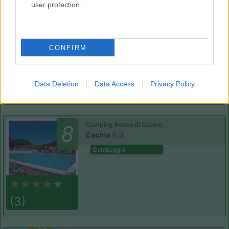
user protection.
Le Esperidi
6.8
Marina di Bibbona
(LI)
Campeggio
CONFIRM
Data Deletion
Data Access
Privacy Policy
(6)
Camping Bocca di Cecina
8
Cecina
(LI)
Campeggio
(3)