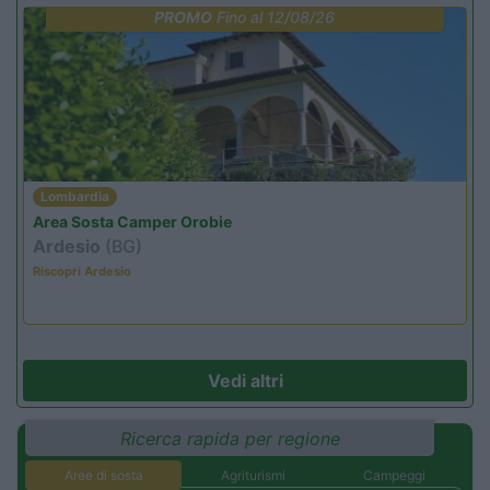
PROMO
Fino al 12/08/26
Lombardia
Area Sosta Camper Orobie
Ardesio
(BG)
Riscopri Ardesio
Vedi altri
Ricerca rapida per regione
Aree di sosta
Agriturismi
Campeggi