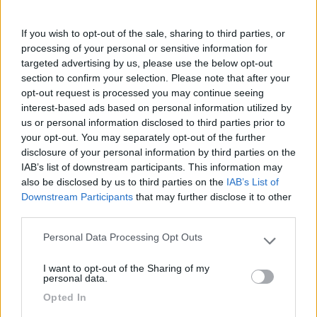
If you wish to opt-out of the sale, sharing to third parties, or
processing of your personal or sensitive information for
15/08/2024 11:59
rada66
targeted advertising by us, please use the below opt-out
section to confirm your selection. Please note that after your
Luogo tranquillo, scarico acque grigie e carico
opt-out request is processed you may continue seeing
interest-based ads based on personal information utilized by
acqua in piazzola non c'è il WC chimico. A me
us or personal information disclosed to third parties prior to
sembra ci siano al massimo una decina di
your opt-out. You may separately opt-out of the further
piazzole.
disclosure of your personal information by third parties on the
IAB’s list of downstream participants. This information may
Caratteristiche
Servizi
also be disclosed by us to third parties on the
IAB’s List of
Downstream Participants
that may further disclose it to other
third parties.
18/06/2023 12:38
Antonica
Personal Data Processing Opt Outs
Please note that this website/app uses one or more Google
services and may gather and store information including but
Lati positivi: piazzole ampie e, per chi ci tiene,
I want to opt-out of the Sharing of my
not limited to your visit or usage behaviour. You may click to
personal data.
piscina.Lati negativi: assenza totale di ombra,
grant or deny consent to Google and its third-party tags to
mancanza dei servizi di scarico - che avendo 20
Opted In
use your data for below specified purposes in below Google
piazzole è inaccettabile - e poche docce.