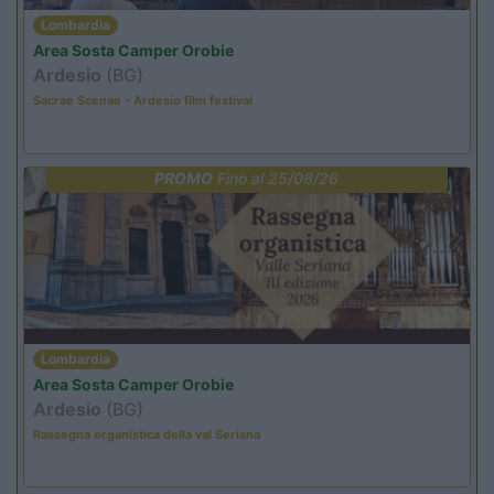
Lombardia
Area Sosta Camper Orobie
Ardesio
(BG)
Sacrae Scenae - Ardesio film festival
PROMO
Fino al 25/08/26
Lombardia
Area Sosta Camper Orobie
Ardesio
(BG)
Rassegna organistica della val Seriana