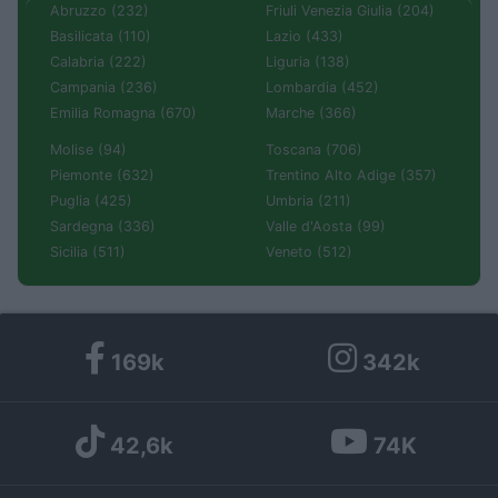
Abruzzo (232)
Friuli Venezia Giulia (204)
Basilicata (110)
Lazio (433)
Calabria (222)
Liguria (138)
Campania (236)
Lombardia (452)
Emilia Romagna (670)
Marche (366)
Molise (94)
Toscana (706)
Piemonte (632)
Trentino Alto Adige (357)
Puglia (425)
Umbria (211)
Sardegna (336)
Valle d'Aosta (99)
Sicilia (511)
Veneto (512)
169k
342k
42,6k
74K