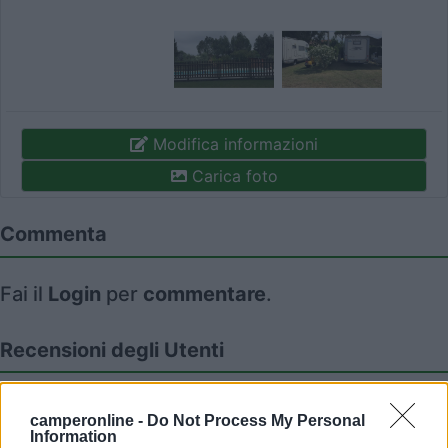
Modifica informazioni
Carica foto
Commenta
Fai il
Login
per
commentare
.
Recensioni degli Utenti
Seleziona gli argomenti per leggere le recensioni:
camperonline -
Do Not Process My Personal
Caratteristiche (4)
Servizi (4)
Mostra tutto
Information