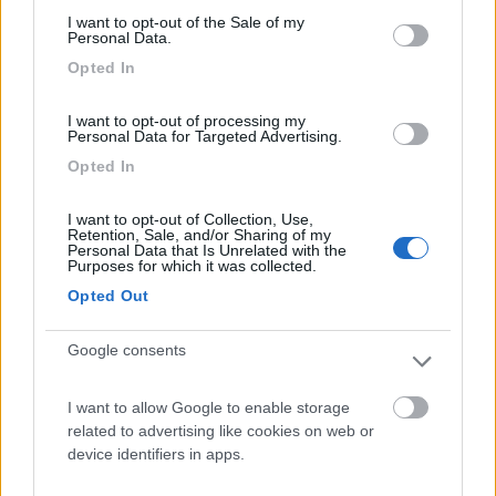
consent section.
I want to opt-out of the Sale of my
Personal Data.
Caratteristiche
Servizi
Opted In
01/08/2017 23:52
I want to opt-out of processing my
gigielda
Personal Data for Targeted Advertising.
Opted In
Caratteristiche
Servizi
I want to opt-out of Collection, Use,
Retention, Sale, and/or Sharing of my
Personal Data that Is Unrelated with the
Purposes for which it was collected.
21/01/2016 15:36
Aussie2013
Opted Out
Google consents
Caratteristiche
Servizi
I want to allow Google to enable storage
related to advertising like cookies on web or
device identifiers in apps.
Segnalati nei dintorni