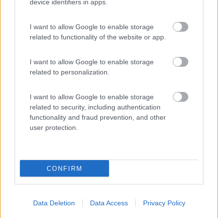
device identifiers in apps.
26/04/2017 23:59
Lotus76
I want to allow Google to enable storage
Comodo per la notte e per l'outlet, no corrente nè
related to functionality of the website or app.
servizi, posizione riparata dai rumori, io lo
consiglio
I want to allow Google to enable storage
related to personalization.
Caratteristiche
Posizione
Servizi
I want to allow Google to enable storage
related to security, including authentication
09/01/2016 17:21
papas
functionality and fraud prevention, and other
user protection.
Ottimo appoggio. Privo di servizi CS
Accoglienza
Servizi
CONFIRM
29/01/2013 19:57
giovanni1981
Data Deletion
Data Access
Privacy Policy