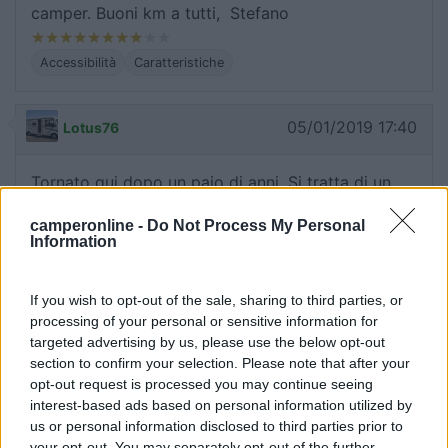
camper. Buoni km a tutti, Stefano
Accessibilità
Caratteristiche
05/01/2019 17:40
Lotus76
Tornato qui dopo un paio di anni. Si tratta di un
semplice parcheggio, senza corrente nè carico
camperonline -
Do Not Process My Personal
scarico. Però è vicino all'uscita autostradale,
Information
illuminato e tranquillo. Ok per una visita all'outlet o
per una sosta notturna.
If you wish to opt-out of the sale, sharing to third parties, or
processing of your personal or sensitive information for
Caratteristiche
Posizione
Servizi
targeted advertising by us, please use the below opt-out
section to confirm your selection. Please note that after your
opt-out request is processed you may continue seeing
26/11/2018 8:59
mazzi46
interest-based ads based on personal information utilized by
us or personal information disclosed to third parties prior to
Classico parcheggio adiacente outlet, ben
your opt-out. You may separately opt-out of the further