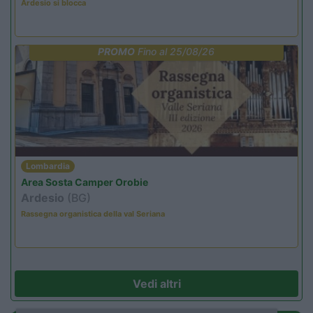
Ardesio si blocca
PROMO
Fino al 25/08/26
Lombardia
Area Sosta Camper Orobie
Ardesio
(BG)
Rassegna organistica della val Seriana
Vedi altri