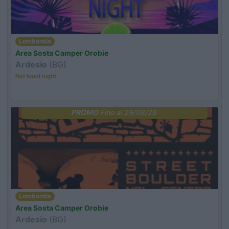
Lombardia
Area Sosta Camper Orobie
Ardesio
(BG)
Not baed night
PROMO
Fino al 29/08/26
Lombardia
Area Sosta Camper Orobie
Ardesio
(BG)