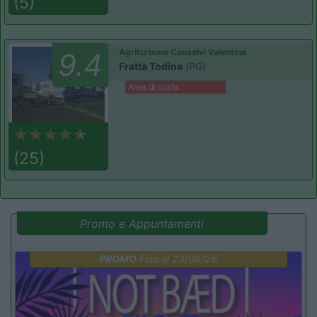
(5)
Agriturismo Consalvi Valentina
9.4
Fratta Todina
(PG)
Area di sosta
(25)
Promo e Appuntamenti
PROMO
Fino al 23/08/26