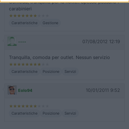
Comoda, tranquilla per la notte.. Spesso passano i
carabinieri
Caratteristiche
Gestione
07/08/2012 12:19
----
Tranquilla, comoda per outlet. Nessun servizio
Caratteristiche
Posizione
Servizi
10/01/2011 9:52
Eolo94
Caratteristiche
Posizione
Servizi