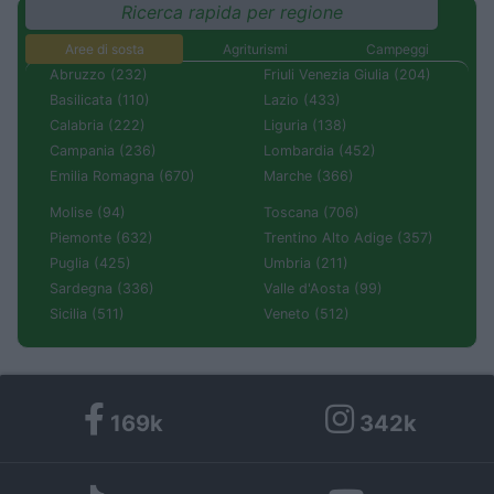
Ricerca rapida per regione
Aree di sosta
Agriturismi
Campeggi
Abruzzo (232)
Friuli Venezia Giulia (204)
Basilicata (110)
Lazio (433)
Calabria (222)
Liguria (138)
Campania (236)
Lombardia (452)
Emilia Romagna (670)
Marche (366)
Molise (94)
Toscana (706)
Piemonte (632)
Trentino Alto Adige (357)
Puglia (425)
Umbria (211)
Sardegna (336)
Valle d'Aosta (99)
Sicilia (511)
Veneto (512)
169k
342k