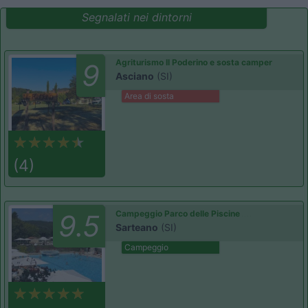
Segnalati nei dintorni
Agriturismo Il Poderino e sosta camper
9
Asciano
(SI)
Area di sosta
(4)
Campeggio Parco delle Piscine
9.5
Sarteano
(SI)
Campeggio