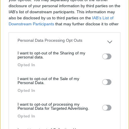
disclosure of your personal information by third parties on the
illuminato e silenzioso. Riservato ai camper, ma le
IAB’s list of downstream participants. This information may
auto vi parcheggiano lo stesso.
also be disclosed by us to third parties on the
IAB’s List of
Downstream Participants
that may further disclose it to other
Caratteristiche
Posizione
third parties.
Personal Data Processing Opt Outs
Please note that this website/app uses one or more Google
27/07/2018 19:59
Traveller504
services and may gather and store information including but
I want to opt-out of the Sharing of my
not limited to your visit or usage behaviour. You may click to
personal data.
grant or deny consent to Google and its third-party tags to
Parcheggio auto, segnalato come parcheggio per
Opted In
use your data for below specified purposes in below Google
camper
consent section.
I want to opt-out of the Sale of my
Personal Data.
Accessibilità
Opted In
26/06/2018 15:50
AlexDe
I want to opt-out of processing my
Personal Data for Targeted Advertising.
Opted In
La nuova sosta indicata è poco distante dalla
precedente ma è un normale parcheggio.