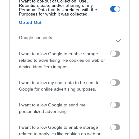
I want to opt-out of Collection, Use,
Retention, Sale, and/or Sharing of my
Personal Data that Is Unrelated with the
Caratteristiche
Posizione
Purposes for which it was collected.
Opted Out
11/12/2017 13:12
Faloppa82
Google consents
I want to allow Google to enable storage
Caratteristiche
Posizione
related to advertising like cookies on web or
device identifiers in apps.
26/10/2017 10:08
fabrizio331
I want to allow my user data to be sent to
Google for online advertising purposes.
Ottimo Parcheggio. Sicuro e silenzioso per la
notte. Ottimo cibo da asporto alla pizzeria e al
I want to allow Google to send me
ristorante dell' outlet.
personalized advertising.
Caratteristiche
Punto ristoro
I want to allow Google to enable storage
related to analytics like cookies on web or