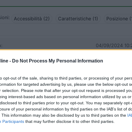
ioni:
Accessibilità (2)
Caratteristiche (1)
Posizione (
:
04/09/2024 10:
ine -
Do Not Process My Personal Information
to posto il 18/08/2024. Dopo 15 anni siamo ritornati.
 Baratti e Populonia, ma al rientro abbiamo trovato il campe
’interno tutto rovistato. Leggendo poi sui forum, è da anni
to opt-out of the sale, sharing to third parties, or processing of your per
in quella zona e nessuno fa nulla. Evitate se potete!
formation for targeted advertising by us, please use the below opt-out s
r selection. Please note that after your opt-out request is processed y
eing interest-based ads based on personal information utilized by us or
disclosed to third parties prior to your opt-out. You may separately opt-
losure of your personal information by third parties on the IAB’s list of
. This information may also be disclosed by us to third parties on the
IA
31/08/2021 18:
Participants
that may further disclose it to other third parties.