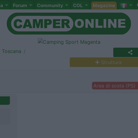
ta
Forum
Community
COL
Magazine
Toscana
Struttura
Area di sosta (PS)