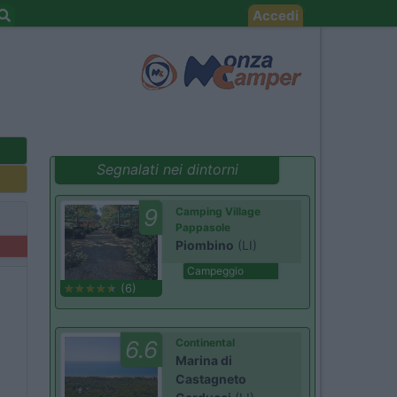
Accedi
Segnalati nei dintorni
9
Camping Village
Pappasole
Piombino
(LI)
Campeggio
(6)
6.6
Continental
Marina di
Castagneto