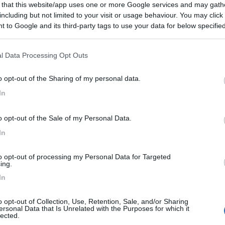
e camper, ma sono ammessi solo i camper van, data la
 that this website/app uses one or more Google services and may gath
 mezzi più larghi di 2 metri.
including but not limited to your visit or usage behaviour. You may click 
 to Google and its third-party tags to use your data for below specifi
ogle consent section.
l Data Processing Opt Outs
:
20/06/2021 10:
o opt-out of the Sharing of my personal data.
In
o opt-out of the Sale of my Personal Data.
In
to opt-out of processing my Personal Data for Targeted
ing.
In
o opt-out of Collection, Use, Retention, Sale, and/or Sharing
ersonal Data that Is Unrelated with the Purposes for which it
lected.