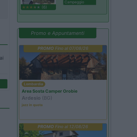
Campeggio
(6)
Promo e Appuntamenti
PROMO
Fino al 07/08/26
ai
Lombardia
Area Sosta Camper Orobie
Ardesio
(BG)
jazz in quota
PROMO
Fino al 12/08/26