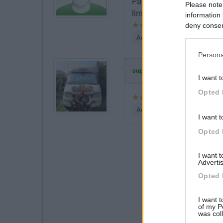
Parcheggio misto auto 
Please note
limitazione di accesso ai
information 
deny consent
in below Go
Accessibilità
Persona
ha commentato
supertury
I want t
Opted 
Accessibilità
I want t
Opted 
I want 
Advertis
Opted 
I want t
of my P
was col