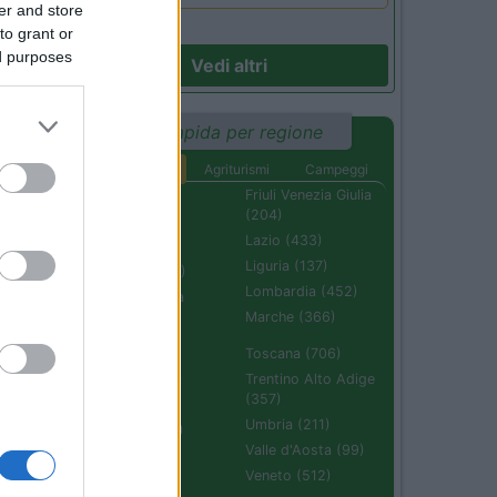
er and store
to grant or
ed purposes
Vedi altri
Ricerca rapida per regione
32
Aree di sosta
Agriturismi
Campeggi
Abruzzo (232)
Friuli Venezia Giulia
(204)
Basilicata (110)
Lazio (433)
Calabria (222)
Liguria (137)
Campania (236)
Lombardia (452)
Emilia Romagna
(670)
Marche (366)
Molise (94)
Toscana (706)
Piemonte (632)
Trentino Alto Adige
(357)
Puglia (425)
Umbria (211)
Sardegna (336)
Valle d'Aosta (99)
Sicilia (511)
Veneto (512)