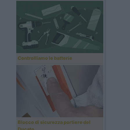
Controlliamo le batterie
Blocco di sicurezza portiere del
Ducato