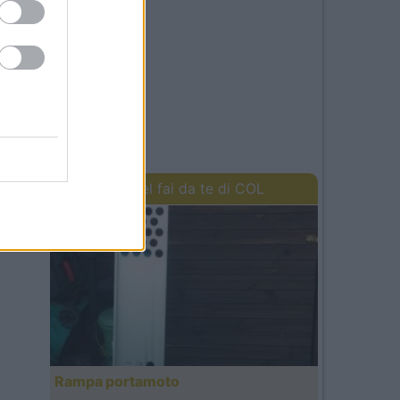
I lavori del fai da te di COL
Rampa portamoto