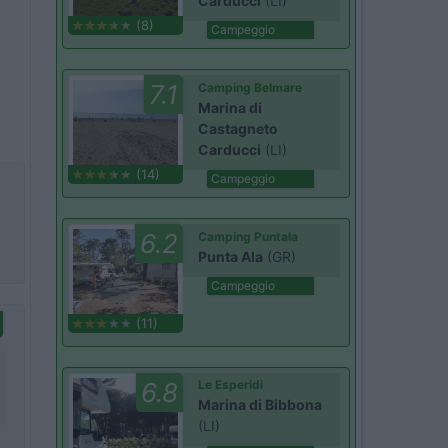
Carducci
(LI)
(8)
Campeggio
7.1
Camping Belmare
Marina di
Castagneto
Carducci
(LI)
(14)
Campeggio
6.2
Camping Puntala
Punta Ala
(GR)
Campeggio
(11)
6.8
Le Esperidi
Marina di Bibbona
(LI)