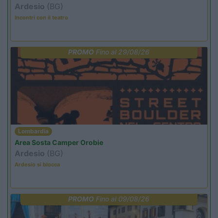
Ardesio
(BG)
Incontri con il teatro
PROMO
Fino al 29/08/26
Lombardia
Area Sosta Camper Orobie
Ardesio
(BG)
Ardesio si blocca
PROMO
Fino al 09/08/26