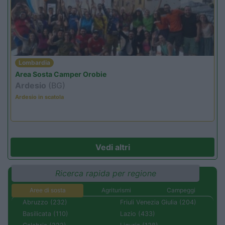
Lombardia
Area Sosta Camper Orobie
Ardesio
(BG)
Ardesio in scatola
Vedi altri
Ricerca rapida per regione
Aree di sosta
Agriturismi
Campeggi
Abruzzo (232)
Friuli Venezia Giulia (204)
Basilicata (110)
Lazio (433)