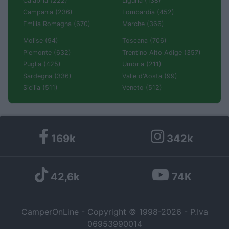
Calabria (222)
Liguria (138)
Campania (236)
Lombardia (452)
Emilia Romagna (670)
Marche (366)
Molise (94)
Toscana (706)
Piemonte (632)
Trentino Alto Adige (357)
Puglia (425)
Umbria (211)
Sardegna (336)
Valle d'Aosta (99)
Sicilia (511)
Veneto (512)
169k
342k
42,6k
74K
CamperOnLine - Copyright © 1998-2026 - P.Iva
06953990014