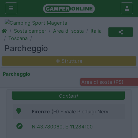
Sosta camper
Area di sosta
Italia
Toscana
Parcheggio
Struttura
Parcheggio
Area di sosta (PS)
Contatti
Firenze
(FI) - Viale Pierluigi Nervi
N 43.780060, E 11.284100