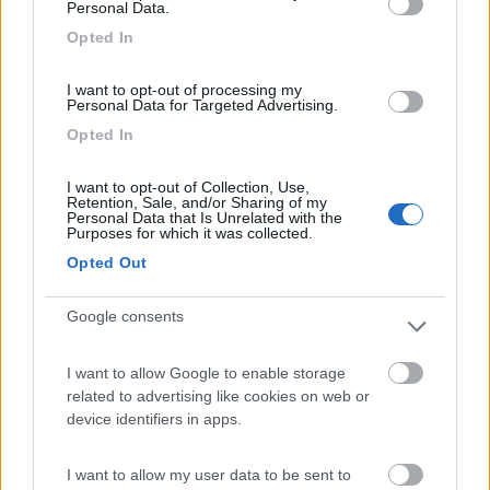
Personal Data.
vicinanze. Anche il tragitto verso il centro città è
Opted In
fattibile in 45 minuti a piedi.
I want to opt-out of processing my
Caratteristiche
Posizione
Personal Data for Targeted Advertising.
Opted In
19/12/2013 10:54
Damiano85
I want to opt-out of Collection, Use,
Retention, Sale, and/or Sharing of my
Personal Data that Is Unrelated with the
ampio parcheggio gratuito ma da evitare la notte
Purposes for which it was collected.
perchè rimane isolato.
Opted Out
Caratteristiche
Prezzo
Google consents
I want to allow Google to enable storage
21/10/2013 11:06
dav67
related to advertising like cookies on web or
device identifiers in apps.
Caratteristiche
Prezzo
I want to allow my user data to be sent to