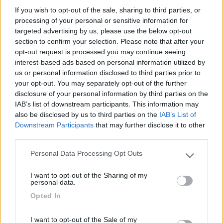
If you wish to opt-out of the sale, sharing to third parties, or
05/09/2017 9:07
Chicchicake
processing of your personal or sensitive information for
targeted advertising by us, please use the below opt-out
Sono stata in quest'area di sosta nel weekend, la
section to confirm your selection. Please note that after your
opt-out request is processed you may continue seeing
notte è stata tranquilla perché c'erano altri camper
interest-based ads based on personal information utilized by
con noi, ho letto che durante le partite c'è il
us or personal information disclosed to third parties prior to
divieto di sosta. Al centro si arriva comodamente
your opt-out. You may separately opt-out of the further
in poco più di mezz'ora, veramente molto facile
disclosure of your personal information by third parties on the
da raggiungere, il ritorno alla sera è abbastanza
IAB’s list of downstream participants. This information may
tranquillo. Bar aperti e strade residenziali, mai
also be disclosed by us to third parties on the
IAB’s List of
isolati.
Downstream Participants
that may further disclose it to other
third parties.
Accessibilità
Caratteristiche
Posizione
Punto ristoro
Personal Data Processing Opt Outs
Please note that this website/app uses one or more Google
services and may gather and store information including but
I want to opt-out of the Sharing of my
not limited to your visit or usage behaviour. You may click to
11/11/2016 16:14
Rhye
personal data.
grant or deny consent to Google and its third-party tags to
Opted In
use your data for below specified purposes in below Google
Il parcheggio è isolato ma la notte è comunque
consent section.
I want to opt-out of the Sale of my
tranquillo, presenza di campi sportivi nelle