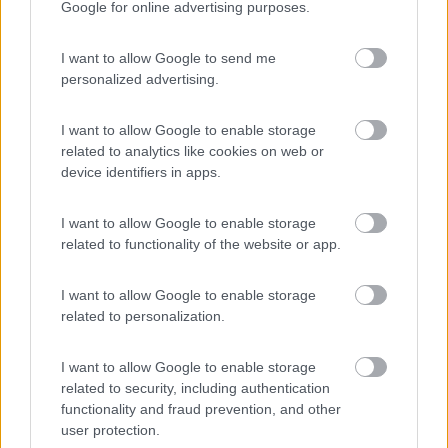
Google for online advertising purposes.
22/08/2011 23:08
biagionicorrado
I want to allow Google to send me
personalized advertising.
Caratteristiche
Prezzo
I want to allow Google to enable storage
related to analytics like cookies on web or
device identifiers in apps.
29/11/2009 19:48
miruli
I want to allow Google to enable storage
related to functionality of the website or app.
Non gratuita, la polizia municipale è stata
trasferita, no quando c'è una partita
I want to allow Google to enable storage
related to personalization.
Gestione
Prezzo
I want to allow Google to enable storage
related to security, including authentication
Segnalati nei dintorni
functionality and fraud prevention, and other
user protection.