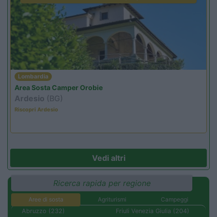
Lombardia
Area Sosta Camper Orobie
Ardesio
(BG)
Riscopri Ardesio
Vedi altri
Ricerca rapida per regione
Aree di sosta
Agriturismi
Campeggi
Abruzzo (232)
Friuli Venezia Giulia (204)