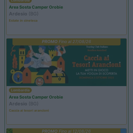
Lombardia
Area Sosta Camper Orobie
Ardesio
(BG)
Estate in cineteca
PROMO
Fino al 27/08/26
Lombardia
Area Sosta Camper Orobie
Ardesio
(BG)
Caccia ai tesori arancioni
PROMO
Fino al 12/08/26