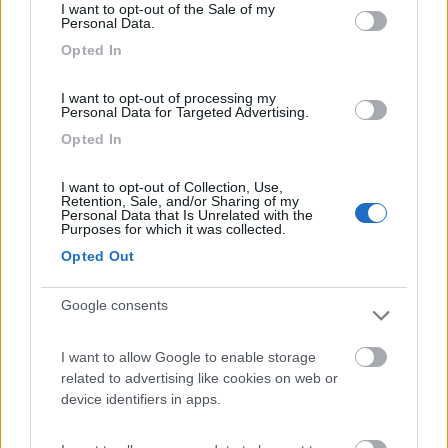
I want to opt-out of the Sale of my
07/01/2016 10:47
pcerini
Personal Data.
Opted In
Strada trafficata di giorno. Grande. Usato come
rimessaggio camper x locali.
I want to opt-out of processing my
Personal Data for Targeted Advertising.
Opted In
Accessibilità
Caratteristiche
Gestione
I want to opt-out of Collection, Use,
Retention, Sale, and/or Sharing of my
08/11/2012 18:55
rc600r
Personal Data that Is Unrelated with the
Purposes for which it was collected.
Opted Out
Tranquilla, molto vicina al centro storico
Google consents
Caratteristiche
Posizione
I want to allow Google to enable storage
related to advertising like cookies on web or
Segnalati nei dintorni
device identifiers in apps.