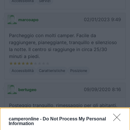
Accessibilità
Servizi
02/01/2023 9:49
marcoapo
Parcheggio con molti camper. Facile da
raggiungere, pianeggiante, tranquillo e silenzioso
la notte. Il centro si raggiunge in circa 25/30
minuti a piedi.
Accessibilità
Caratteristiche
Posizione
09/09/2020 8:16
bertugeo
Posteggio tranquillo, rimessaggio per gli abitanti.
Settembre 2020, CS funzionante, 50 litri per 1€
camperonline -
Do Not Process My Personal
Information
Caratteristiche
Prezzo
Servizi