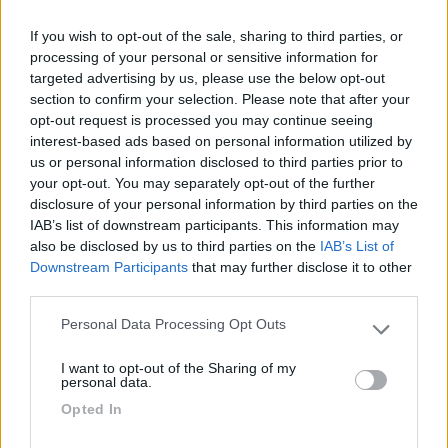
If you wish to opt-out of the sale, sharing to third parties, or
15/05/2018 7:53
albertofirenze
processing of your personal or sensitive information for
targeted advertising by us, please use the below opt-out
section to confirm your selection. Please note that after your
CS funzionale pulito e ben tenuto, gratuito, carico
opt-out request is processed you may continue seeing
acqua 1 euro 100 litri. C'è ne fossero in italia CS
interest-based ads based on personal information utilized by
così!
us or personal information disclosed to third parties prior to
your opt-out. You may separately opt-out of the further
disclosure of your personal information by third parties on the
Prezzo
Pulizia
Servizi
IAB’s list of downstream participants. This information may
also be disclosed by us to third parties on the
IAB’s List of
Downstream Participants
that may further disclose it to other
18/12/2016 11:10
orsopao
third parties.
Camper service fuori uso, tranne scarico cassetta
Personal Data Processing Opt Outs
Please note that this website/app uses one or more Google
WC
services and may gather and store information including but
I want to opt-out of the Sharing of my
not limited to your visit or usage behaviour. You may click to
personal data.
grant or deny consent to Google and its third-party tags to
Servizi
Opted In
use your data for below specified purposes in below Google
consent section.