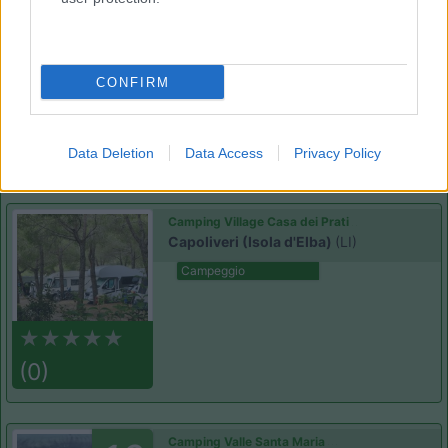
Baia Verde
8.1
Punta Ala
(GR)
Campeggio
CONFIRM
(9)
Data Deletion
Data Access
Privacy Policy
Camping Village Casa dei Prati
Capoliveri (Isola d'Elba)
(LI)
Campeggio
(0)
Camping Valle Santa Maria