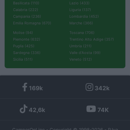
Basilicata (110)
Lazio (433)
Calabria (222)
Liguria (137)
Campania (236)
Lombardia (452)
Emilia Romagna (670)
Marche (366)
Molise (94)
Toscana (706)
Piemonte (632)
Trentino Alto Adige (357)
Puglia (425)
Umbria (211)
Sardegna (336)
Valle d'Aosta (99)
Sicilia (511)
Veneto (512)
169k
342k
42,6k
74K
CamperOnLine - Copyright © 1998-2026 - P.Iva