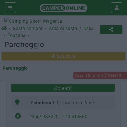
Sosta camper
Area di sosta
Italia
Toscana
Parcheggio
Struttura
Parcheggio
Area di sosta (PS+CS)
Contatti
Piombino
(LI) - Via dela Pace
N 42.937270, E 10.518580