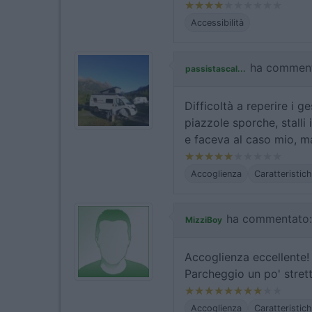
Accessibilità
ha comment
passistascal...
Difficoltà a reperire i g
piazzole sporche, stalli
e faceva al caso mio, m
Accoglienza
Caratteristic
ha commentato:
MizziBoy
Accoglienza eccellente!
Parcheggio un po' stret
Accoglienza
Caratteristic