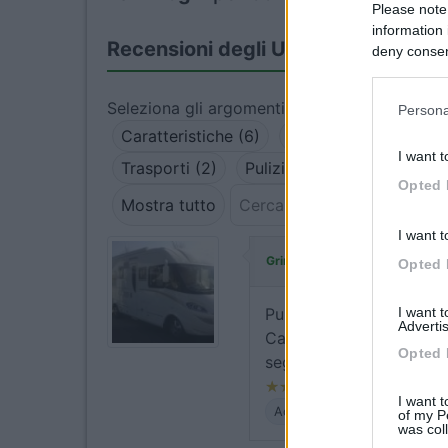
Please note
information 
Recensioni degli Utenti
deny consent
in below Go
Seleziona gli argomenti per leggere le recens
Persona
Caratteristiche (6)
Accessibilità (5)
A
I want t
Trasporti (2)
Pulizia (1)
Opted 
Mostra tutto
I want t
ha commentato:
Grinza
Opted 
I want 
Purtoppo non si riesce a
Advertis
Carducci, il navigatore 
Opted 
segnala che quei 50 met
I want t
Accessibilità
of my P
was col