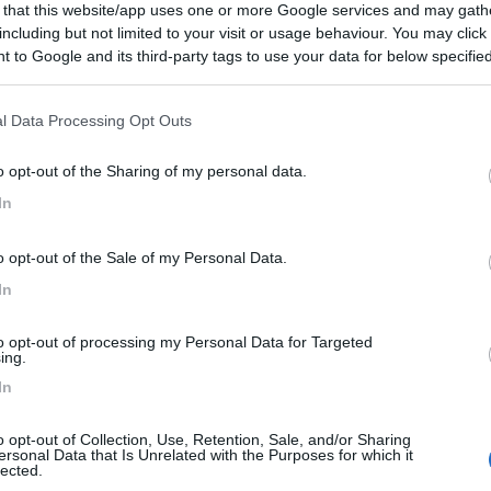
 that this website/app uses one or more Google services and may gath
including but not limited to your visit or usage behaviour. You may click 
 to Google and its third-party tags to use your data for below specifi
ogle consent section.
ioni:
l Data Processing Opt Outs
ccoglienza (5)
Posizione (5)
Servizi (4)
Prezzo (4
o opt-out of the Sharing of my personal data.
In
o opt-out of the Sale of my Personal Data.
22/11/2025 9:
In
to opt-out of processing my Personal Data for Targeted
d entrare a causa della ZTL e cartello fino a 2,5 T in via
ing.
non trova alternative. Ho dovuto desistere. La struttura
In
ri si possono fare senza problemi, peccato.
o opt-out of Collection, Use, Retention, Sale, and/or Sharing
ersonal Data that Is Unrelated with the Purposes for which it
lected.