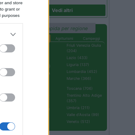
er and store
to grant or
Vedi altri
ed purposes
Ricerca rapida per regione
Aree di sosta
Agriturismi
Campeggi
)
Abruzzo (232)
Friuli Venezia Giulia
(204)
Basilicata (110)
Lazio (433)
Calabria (222)
Liguria (137)
Campania (236)
Lombardia (452)
Emilia Romagna
54
(670)
Marche (366)
Molise (94)
Toscana (706)
Piemonte (632)
Trentino Alto Adige
(357)
Puglia (425)
Umbria (211)
Sardegna (336)
Valle d'Aosta (99)
Sicilia (511)
Veneto (512)