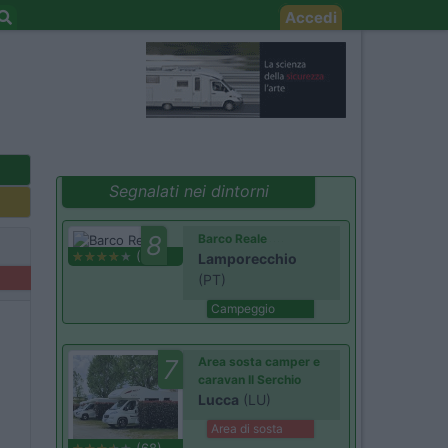
Accedi
Segnalati nei dintorni
8
Barco Reale
(1)
Lamporecchio
(PT)
Campeggio
7
Area sosta camper e
caravan Il Serchio
Lucca
(LU)
Area di sosta