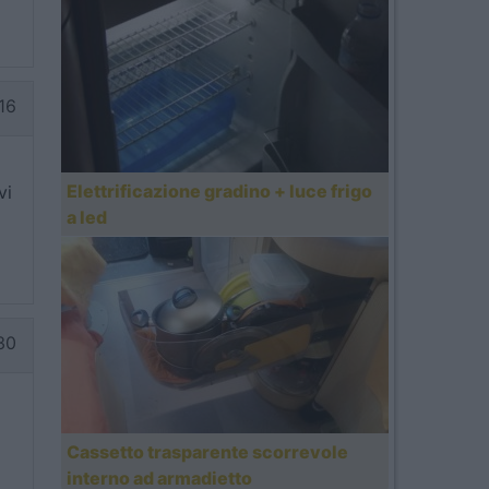
16
Elettrificazione gradino + luce frigo
vi
a led
30
Cassetto trasparente scorrevole
interno ad armadietto