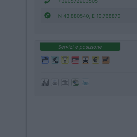
+390572903505
N 43.880540, E 10.768870
Servizi e posizione