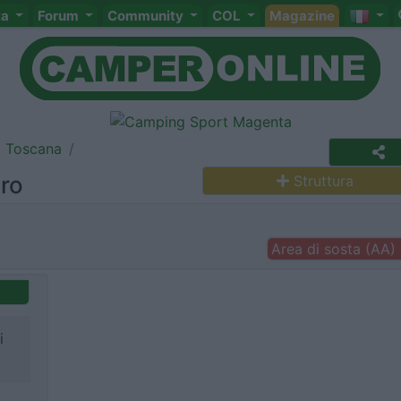
ta
Forum
Community
COL
Magazine
Toscana
tro
Struttura
Area di sosta (AA)
i