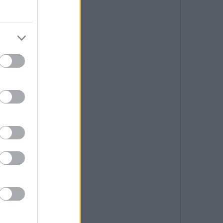
12
58
è
25