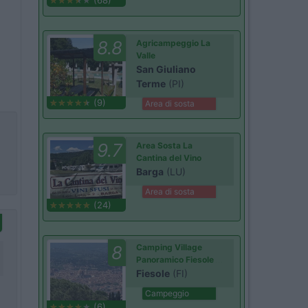
(68)
8.8
Agricampeggio La
Valle
San Giuliano
Terme
(PI)
(9)
Area di sosta
9.7
Area Sosta La
Cantina del Vino
Barga
(LU)
Area di sosta
(24)
8
Camping Village
Panoramico Fiesole
Fiesole
(FI)
Campeggio
(6)