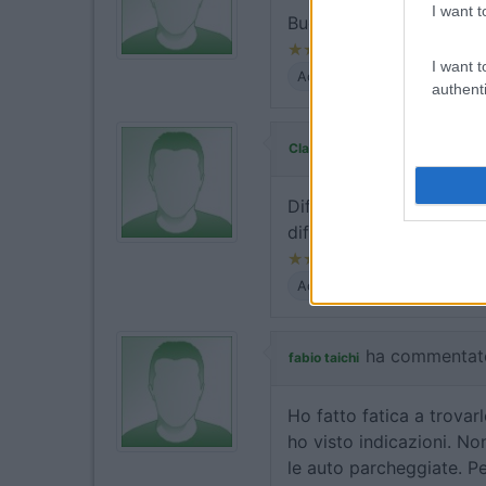
I want t
Buono per sosta breve pe
I want t
Accessibilità
Posizione
authenti
ha commentato:
Cla 58
Difficoltà per la tenuta
difficoltà nel trovare sc
Accoglienza
Servizi
ha commentat
fabio taichi
Ho fatto fatica a trovarl
ho visto indicazioni. N
le auto parcheggiate. P