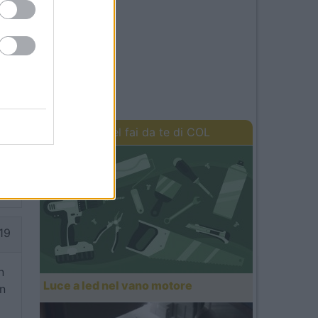
44
I lavori del fai da te di COL
,
19
n
Luce a led nel vano motore
n