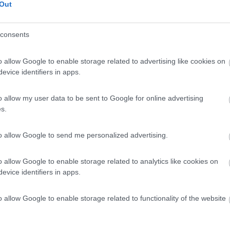
Out
o:
15/05/2023 21:
consents
. Un pó stretto e pochi posti. Proprietario disponibile.
genze, ma nulla di più
o allow Google to enable storage related to advertising like cookies on
evice identifiers in apps.
he
o allow my user data to be sent to Google for online advertising
s.
:
03/01/2023 7:
to allow Google to send me personalized advertising.
te durante tutta la giornata e nessuna risposta (a volte mi 
siamo proprio...
o allow Google to enable storage related to analytics like cookies on
evice identifiers in apps.
o allow Google to enable storage related to functionality of the website
16/01/2022 13: