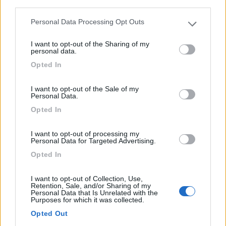
third parties.
Personal Data Processing Opt Outs
Please note that this website/app uses one or more Google
services and may gather and store information including but
I want to opt-out of the Sharing of my
not limited to your visit or usage behaviour. You may click to
personal data.
grant or deny consent to Google and its third-party tags to
Opted In
Area di sosta (AA)
use your data for below specified purposes in below Google
consent section.
Area Sosta Tamaro
I want to opt-out of the Sale of my
Personal Data.
7,9
7
Opted In
Servizi / Posizione
I want to opt-out of processing my
Personal Data for Targeted Advertising.
Opted In
A 500 m dall'uscita Rivera sulla A2, area attrezzata reci...
I want to opt-out of Collection, Use,
Monte Tamaro - 19.6km
Retention, Sale, and/or Sharing of my
Personal Data that Is Unrelated with the
Purposes for which it was collected.
0
Opted Out