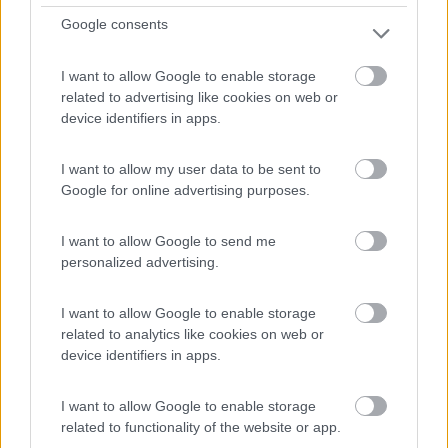
Google consents
I want to allow Google to enable storage
related to advertising like cookies on web or
device identifiers in apps.
I want to allow my user data to be sent to
Google for online advertising purposes.
Area di sosta (AA)
I want to allow Google to send me
Area sosta camper Monte Ceneri
personalized advertising.
6,5
2
Servizi / Posizione
I want to allow Google to enable storage
related to analytics like cookies on web or
device identifiers in apps.
Nel canton Ticino, area tranquilla e ombreggiata, con 50
I want to allow Google to enable storage
...
related to functionality of the website or app.