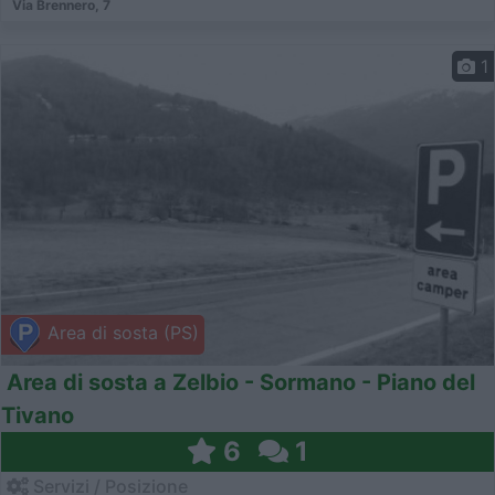
Via Brennero, 7
1
Area di sosta (PS)
Area di sosta a Zelbio - Sormano - Piano del
Tivano
6
1
Servizi / Posizione