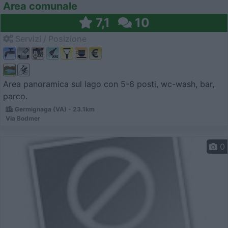
Area comunale
7,1
10
Servizi / Posizione
Area panoramica sul lago con 5-6 posti, wc-wash, bar,
parco.
Germignaga (VA) - 23.1km
Via Bodmer
0