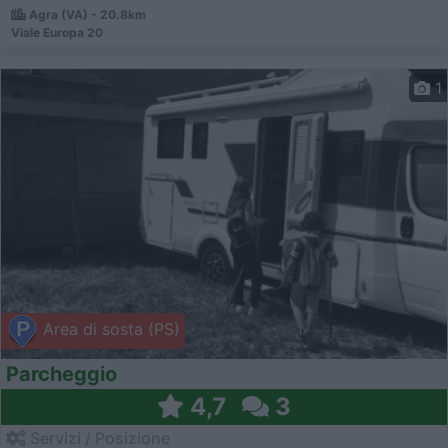
Agra (VA) - 20.8km
Viale Europa 20
1
Area di sosta (PS)
Parcheggio
4,7
3
Servizi / Posizione