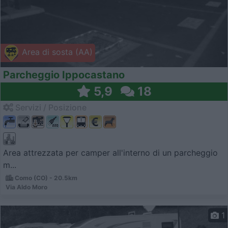
Area di sosta (AA)
Parcheggio Ippocastano
5,9
18
Servizi / Posizione
Area attrezzata per camper all'interno di un parcheggio
m...
Como (CO) - 20.5km
Via Aldo Moro
1