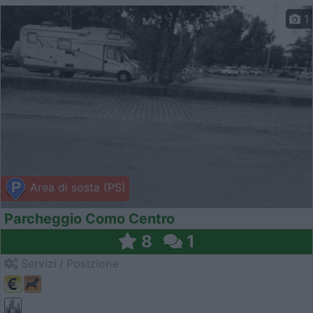
1
Area di sosta (PS)
Parcheggio Como Centro
8
1
Servizi / Posizione