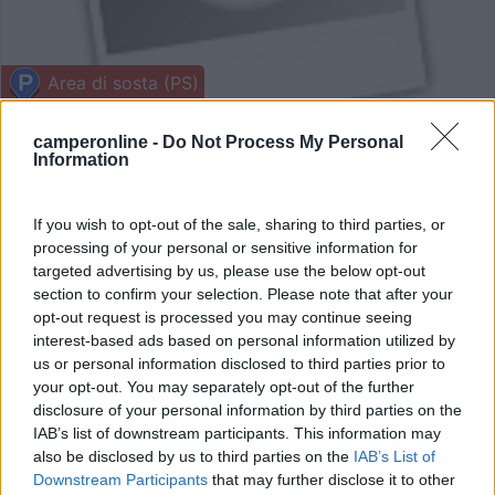
Area di sosta (PS)
Parcheggio
camperonline -
Do Not Process My Personal
Information
7
4
Servizi / Posizione
If you wish to opt-out of the sale, sharing to third parties, or
processing of your personal or sensitive information for
Misto con auto, vicino al centro. Stratta stretta per rag...
targeted advertising by us, please use the below opt-out
section to confirm your selection. Please note that after your
Bellagio (CO) - 18.5km
Via Valassina 67
opt-out request is processed you may continue seeing
interest-based ads based on personal information utilized by
us or personal information disclosed to third parties prior to
1
your opt-out. You may separately opt-out of the further
disclosure of your personal information by third parties on the
IAB’s list of downstream participants. This information may
also be disclosed by us to third parties on the
IAB’s List of
Downstream Participants
that may further disclose it to other