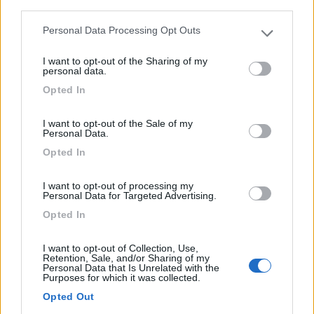
1
third parties.
Personal Data Processing Opt Outs
Please note that this website/app uses one or more Google
services and may gather and store information including but
I want to opt-out of the Sharing of my
not limited to your visit or usage behaviour. You may click to
personal data.
grant or deny consent to Google and its third-party tags to
Opted In
use your data for below specified purposes in below Google
consent section.
I want to opt-out of the Sale of my
Personal Data.
Opted In
Area di sosta (PS)
I want to opt-out of processing my
Personal Data for Targeted Advertising.
Parcheggio
Opted In
7
1
I want to opt-out of Collection, Use,
Servizi / Posizione
Retention, Sale, and/or Sharing of my
Personal Data that Is Unrelated with the
Purposes for which it was collected.
Opted Out
A 500 m dal centro, parcheggio fronte mare misto auto e