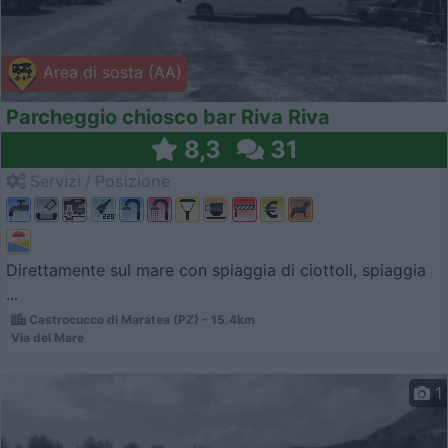
Area di sosta (AA)
Parcheggio chiosco bar Riva Riva
8,3
31
Servizi / Posizione
Direttamente sul mare con spiaggia di ciottoli, spiaggia
...
Castrocucco di Maratea (PZ) - 15.4km
Via del Mare
1