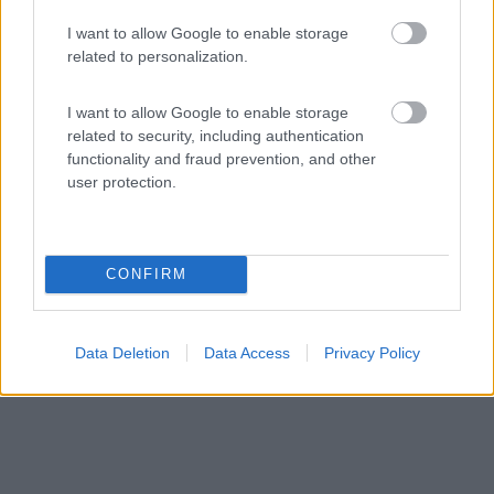
Servizi / Posizione
I want to allow Google to enable storage
related to personalization.
I want to allow Google to enable storage
Parcheggio gratuito, fronte mare, no CS, illuminato su
related to security, including authentication
as...
functionality and fraud prevention, and other
Praia A Mare (CE) - 19.1km
user protection.
Via Vincenzo Padula (lungomare)
CONFIRM
Data Deletion
Data Access
Privacy Policy