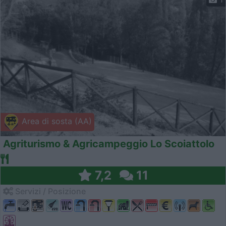
Area di sosta (AA)
Agriturismo & Agricampeggio Lo Scoiattolo
7,2
11
Servizi / Posizione