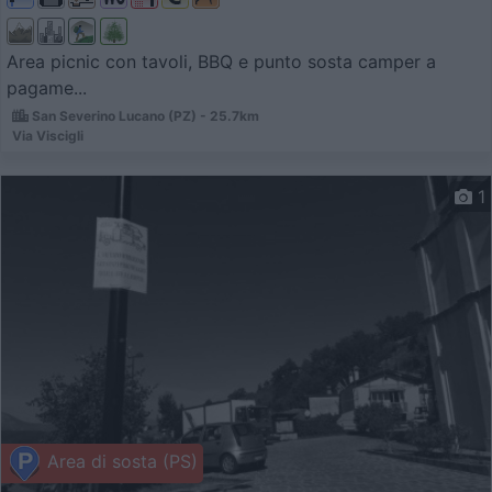
Area picnic con tavoli, BBQ e punto sosta camper a
pagame...
San Severino Lucano (PZ) - 25.7km
Via Viscigli
1
Area di sosta (PS)