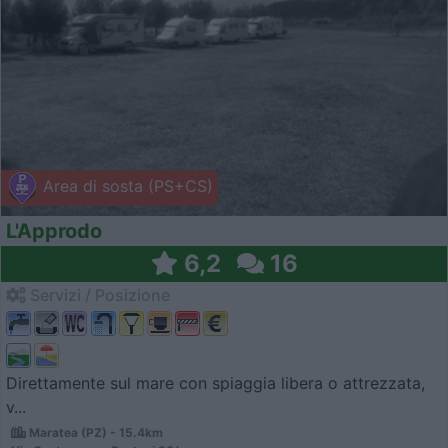
Area di sosta (PS+CS)
L'Approdo
6,2
16
Servizi / Posizione
Direttamente sul mare con spiaggia libera o attrezzata,
v...
Maratea (PZ) - 15.4km