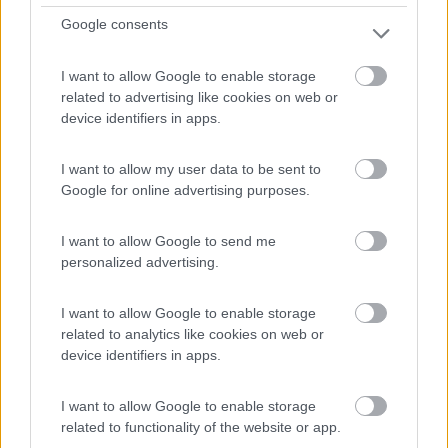
c...
Google consents
Praia a Mare (CS) - 18.1km
Via della Libertà
I want to allow Google to enable storage
related to advertising like cookies on web or
device identifiers in apps.
1
I want to allow my user data to be sent to
Google for online advertising purposes.
I want to allow Google to send me
personalized advertising.
I want to allow Google to enable storage
related to analytics like cookies on web or
device identifiers in apps.
Area di sosta (PS)
Parcheggio sosta camper
I want to allow Google to enable storage
related to functionality of the website or app.
6,4
8