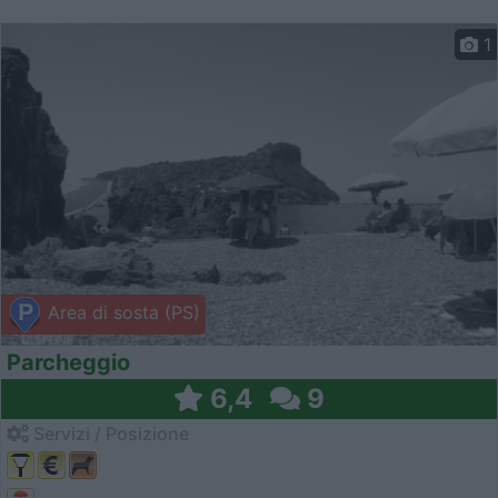
1
Area di sosta (PS)
Parcheggio
6,4
9
Servizi / Posizione