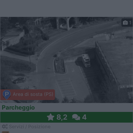
1
Area di sosta (PS)
Parcheggio
8,2
4
Servizi / Posizione