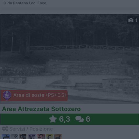
C.da Pantano Loc. Foce
1
Area di sosta (PS+CS)
Area Attrezzata Sottozero
6,3
6
Servizi / Posizione