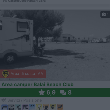
Via Castrocucco Pantani 38/a
1
Area di sosta (AA)
Area camper Balai Beach Club
6,9
8
Servizi / Posizione