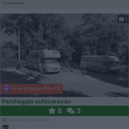
C.da Iannello
1
Area di sosta (PS+CS)
Parcheggio autocaravan
6
3
Servizi / Posizione