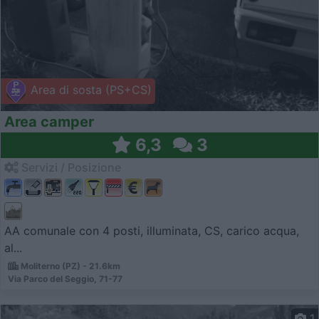
Area di sosta (PS+CS)
Area camper
6,3
3
Servizi / Posizione
AA comunale con 4 posti, illuminata, CS, carico acqua,
al...
Moliterno (PZ) - 21.6km
Via Parco del Seggio, 71-77
1