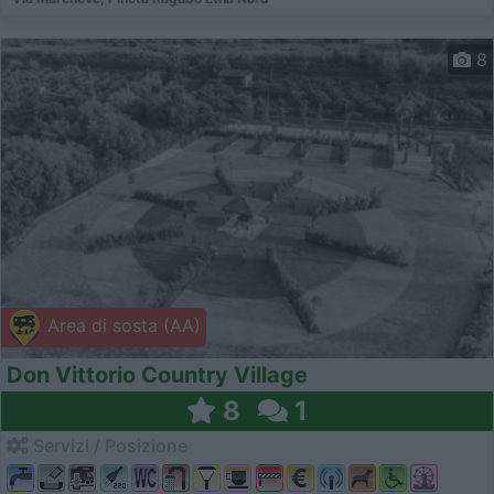
8
Area di sosta (AA)
Don Vittorio Country Village
8
1
Servizi / Posizione