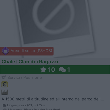
Area di sosta (PS+CS)
Chalet Clan dei Ragazzi
10
1
Servizi / Posizione
A 1500 metri di altitudine ed all'interno del parco dell'...
Linguaglossa (CT) - 7.7km
Via Mareneve, Pineta Ragabo Etna Nord