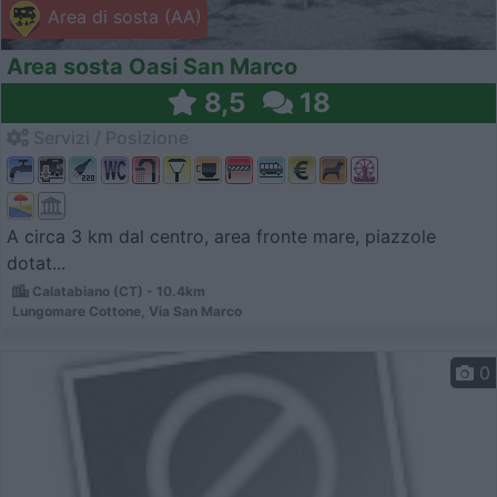
Area di sosta (AA)
Area sosta Oasi San Marco
8,5
18
Servizi / Posizione
A circa 3 km dal centro, area fronte mare, piazzole
dotat...
Calatabiano (CT) - 10.4km
Lungomare Cottone, Via San Marco
0