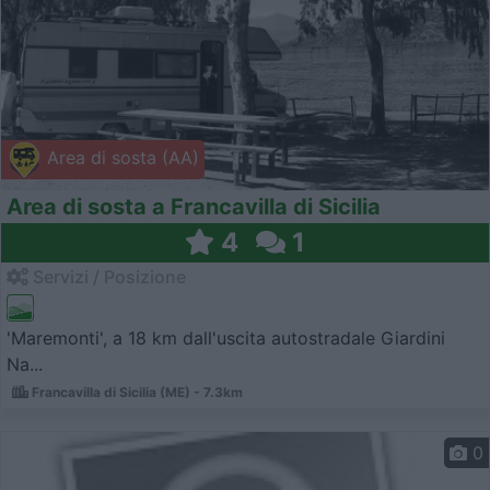
Area di sosta (AA)
Area di sosta a Francavilla di Sicilia
4
1
Servizi / Posizione
'Maremonti', a 18 km dall'uscita autostradale Giardini
Na...
Francavilla di Sicilia (ME) - 7.3km
0