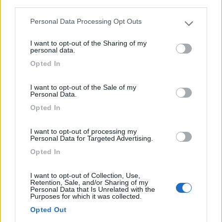
third parties.
Personal Data Processing Opt Outs
Please note that this website/app uses one or more Google
services and may gather and store information including but
I want to opt-out of the Sharing of my
not limited to your visit or usage behaviour. You may click to
personal data.
grant or deny consent to Google and its third-party tags to
Opted In
use your data for below specified purposes in below Google
consent section.
I want to opt-out of the Sale of my
Personal Data.
Opted In
Area di sosta (PS)
I want to opt-out of processing my
Villa Musumeci Pizzeria Wine
Personal Data for Targeted Advertising.
8
1
Opted In
Servizi / Posizione
I want to opt-out of Collection, Use,
Retention, Sale, and/or Sharing of my
Personal Data that Is Unrelated with the
Purposes for which it was collected.
Opted Out
Immersa nella natura, struttura con posti camper,