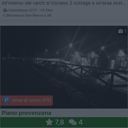
All'interno del ranch si trovano 2 cottage e un'area sost...
Calatabiano (CT) - 10.2km
C.Baronessa San Marco n 39
1
Area di sosta (PS)
Piano provenzana
7,8
4