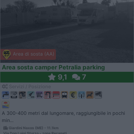
Area di sosta (AA)
Area sosta camper Petralia parking
9,1
7
Servizi / Posizione
A 300-400 metri dal lungomare, raggiungibile in pochi
min...
Giardini Naxos (ME) - 11.1km
Via Don Luigi Sturzo - zona Recanati