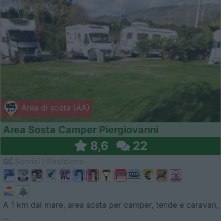
Area di sosta (AA)
Area Sosta Camper Piergiovanni
8,6
22
Servizi / Posizione
A 1 km dal mare, area sosta per camper, tende e caravan,
...