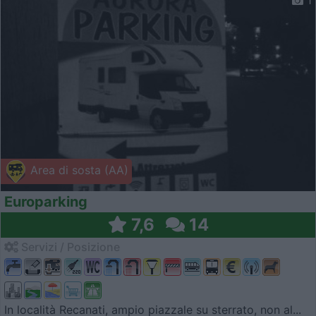
1
Area di sosta (AA)
Europarking
7,6
14
Servizi / Posizione
In località Recanati, ampio piazzale su sterrato, non al...