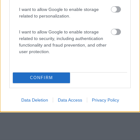
Servizi / Posizione
I want to allow Google to enable storage
related to personalization.
Adiacente supermercato i Gabbiani a 500 metri, nel
I want to allow Google to enable storage
parco ...
related to security, including authentication
Giardini-Naxos (ME) - 10.1km
functionality and fraud prevention, and other
Via Consolari Valeria, 184
user protection.
CONFIRM
Data Deletion
Data Access
Privacy Policy