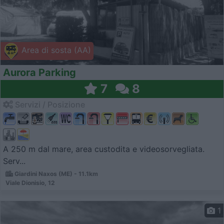
Area di sosta (AA)
Aurora Parking
7
8
Servizi / Posizione
A 250 m dal mare, area custodita e videosorvegliata.
Serv...
Giardini Naxos (ME) - 11.1km
Viale Dionisio, 12
1