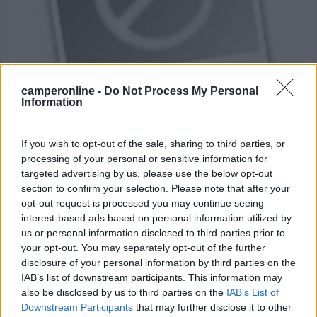
camperonline -
Do Not Process My Personal
Area di sosta (AA)
Information
Area di sosta a Piedimonte Etneo
If you wish to opt-out of the sale, sharing to third parties, or
5,5
2
processing of your personal or sensitive information for
Servizi / Posizione
targeted advertising by us, please use the below opt-out
section to confirm your selection. Please note that after your
opt-out request is processed you may continue seeing
interest-based ads based on personal information utilized by
us or personal information disclosed to third parties prior to
Pianeggiante, piscina riscaldata
your opt-out. You may separately opt-out of the further
Piedimonte Etneo (CT) - 9.8km
disclosure of your personal information by third parties on the
Via Bellini 184
IAB’s list of downstream participants. This information may
also be disclosed by us to third parties on the
IAB’s List of
1
Downstream Participants
that may further disclose it to other