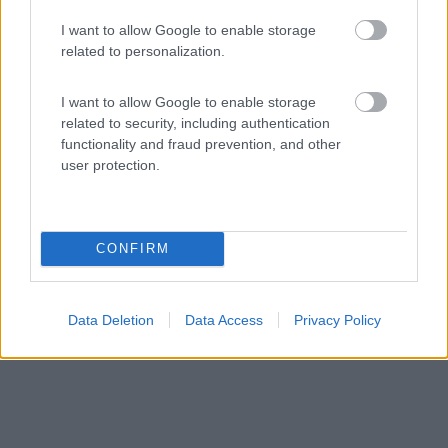
Area di sosta (AA)
I want to allow Google to enable storage
related to personalization.
Area attrezzata Nuova Playa
6,7
39
I want to allow Google to enable storage
related to security, including authentication
Servizi / Posizione
functionality and fraud prevention, and other
user protection.
Vicina al centro e alla ferrovia, area attrezzata sul lun...
Praia a Mare (CS) - 16.9km
CONFIRM
Località Fiuzzi
Data Deletion
Data Access
Privacy Policy