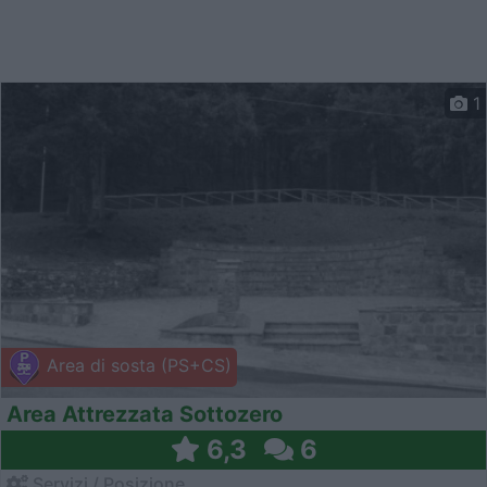
1
Area di sosta (PS+CS)
Area Attrezzata Sottozero
6,3
6
Servizi / Posizione