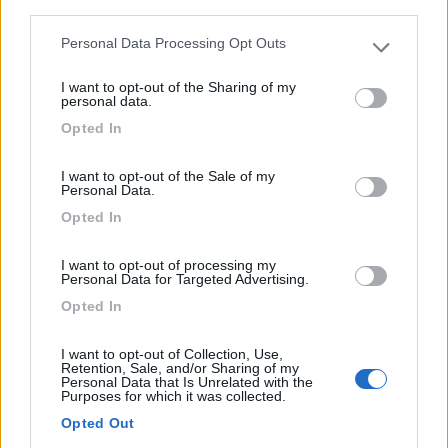
third parties.
Punto costa anche notturno, isolato, rifornimento
Personal Data Processing Opt Outs
acqua,...
Please note that this website/app uses one or more Google
services and may gather and store information including but
Viggianello (PZ) - 14.9km
I want to opt-out of the Sharing of my
Piano Visitone
not limited to your visit or usage behaviour. You may click to
personal data.
grant or deny consent to Google and its third-party tags to
Opted In
use your data for below specified purposes in below Google
1
consent section.
I want to opt-out of the Sale of my
Personal Data.
Opted In
I want to opt-out of processing my
Personal Data for Targeted Advertising.
Opted In
I want to opt-out of Collection, Use,
Retention, Sale, and/or Sharing of my
Personal Data that Is Unrelated with the
Area di sosta (PS)
Purposes for which it was collected.
Opted Out
Area di sosta a Viggianello