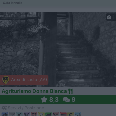
C.da Iannello
1
Area di sosta (AA)
Agriturismo Donna Bianca
8,3
9
Servizi / Posizione