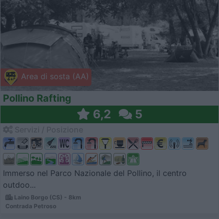
Area di sosta (AA)
Pollino Rafting
6,2
5
Servizi / Posizione
Immerso nel Parco Nazionale del Pollino, il centro
outdoo...
Laino Borgo (CS) - 8km
Contrada Petroso