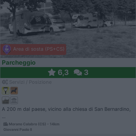
Area di sosta (PS+CS)
Parcheggio
6,3
3
Servizi / Posizione
A 200 m dal paese, vicino alla chiesa di San Bernardino,
...
Morano Calabro (CS) - 14km
Giovanni Paolo II