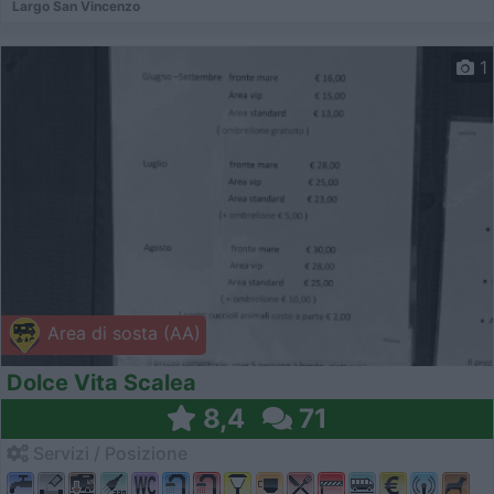
Largo San Vincenzo
1
Area di sosta (AA)
Dolce Vita Scalea
8,4
71
Servizi / Posizione