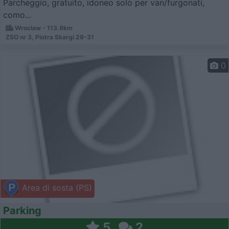
Parcheggio, gratuito, idoneo solo per van/furgonati,
como...
Wroclaw - 113.9km
ZSO nr 3, Piotra Skargi 29-31
0
Area di sosta (PS)
Parking
5
2