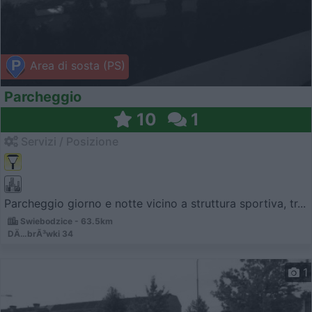
Area di sosta (PS)
Parcheggio
10
1
Servizi / Posizione
Parcheggio giorno e notte vicino a struttura sportiva, tr...
Swiebodzice - 63.5km
DÄ…brÃ³wki 34
1