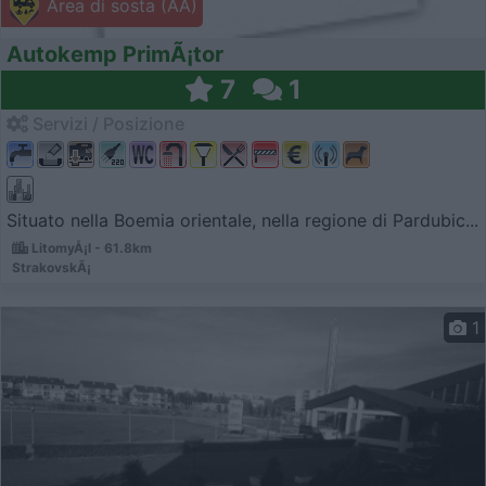
Area di sosta (AA)
Autokemp PrimÃ¡tor
7
1
Servizi / Posizione
Situato nella Boemia orientale, nella regione di Pardubic...
LitomyÅ¡l - 61.8km
StrakovskÃ¡
1