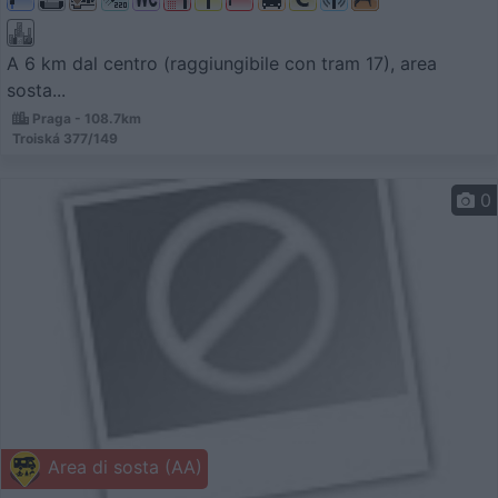
A 6 km dal centro (raggiungibile con tram 17), area
sosta...
Praga - 108.7km
Troiská 377/149
0
Area di sosta (AA)