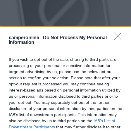
camperonline -
Do Not Process My Personal
Information
Area di sosta (AA)
If you wish to opt-out of the sale, sharing to third parties, or
processing of your personal or sensitive information for
Camp - Pension Dana Troja
targeted advertising by us, please use the below opt-out
9,8
5
section to confirm your selection. Please note that after your
opt-out request is processed you may continue seeing
Servizi / Posizione
interest-based ads based on personal information utilized by
us or personal information disclosed to third parties prior to
your opt-out. You may separately opt-out of the further
disclosure of your personal information by third parties on the
A 15 minuti dal centro di Praga e a 100m dalla fermata
IAB’s list of downstream participants. This information may
de...
also be disclosed by us to third parties on the
IAB’s List of
Downstream Participants
that may further disclose it to other
Praga - 108.4km