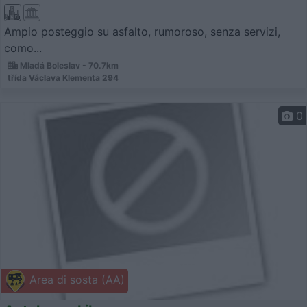
Ampio posteggio su asfalto, rumoroso, senza servizi,
como...
Mladá Boleslav - 70.7km
třída Václava Klementa 294
0
Area di sosta (AA)