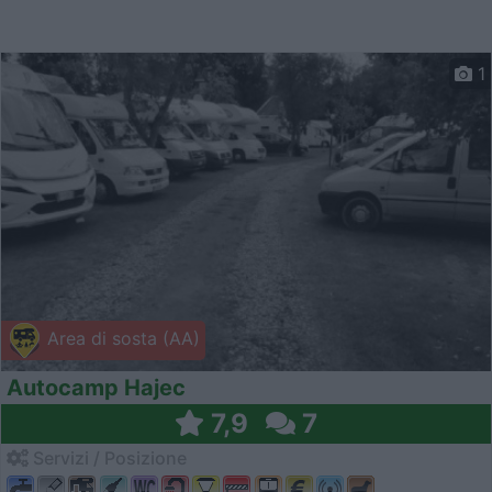
1
Area di sosta (AA)
Autocamp Hajec
7,9
7
Servizi / Posizione