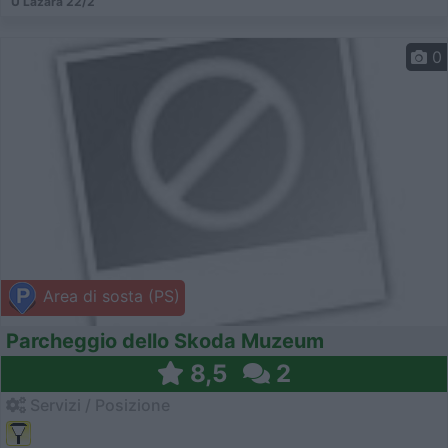
U Lazara 22/2
0
Area di sosta (PS)
Parcheggio dello Skoda Muzeum
8,5
2
Servizi / Posizione