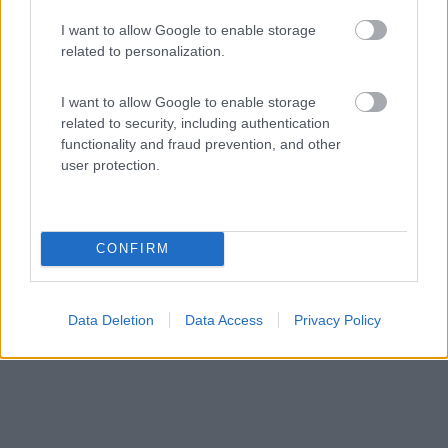
9,7
3
I want to allow Google to enable storage
Servizi / Posizione
related to personalization.
I want to allow Google to enable storage
related to security, including authentication
Piccolo camper stop a gestione privata con 8 piazzole,
functionality and fraud prevention, and other
al...
user protection.
Praga - 108.7km
Trojska' 374 / 159
CONFIRM
Data Deletion
Data Access
Privacy Policy