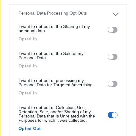
Trojska 357/129
third parties.
Personal Data Processing Opt Outs
Please note that this website/app uses one or more Google
0
services and may gather and store information including but
I want to opt-out of the Sharing of my
not limited to your visit or usage behaviour. You may click to
personal data.
grant or deny consent to Google and its third-party tags to
Opted In
use your data for below specified purposes in below Google
consent section.
I want to opt-out of the Sale of my
Personal Data.
Opted In
I want to opt-out of processing my
Personal Data for Targeted Advertising.
Area di sosta (AA)
Opted In
Caravan Petrakova
I want to opt-out of Collection, Use,
Retention, Sale, and/or Sharing of my
6
1
Personal Data that Is Unrelated with the
Purposes for which it was collected.
Servizi / Posizione
Opted Out