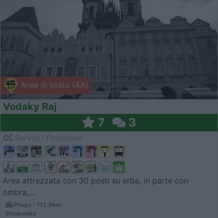
Area di sosta (AA)
Vodaky Raj
7
3
Servizi / Posizione
Area attrezzata con 30 posti su erba, in parte con
ombra,...
Praga - 112.9km
Strakonika