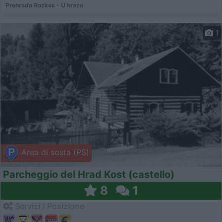
Prehrada Rozkos - U hraze
1
Area di sosta (PS)
Parcheggio del Hrad Kost (castello)
8
1
Servizi / Posizione