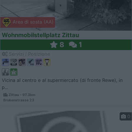
Area di sosta (AA)
Wohnmobilstellplatz Zittau
8
1
Servizi / Posizione
Vicina al centro e al supermercato (di fronte Rewe), in
p...
Zittau - 97.3km
Brukenstrasse 23
0