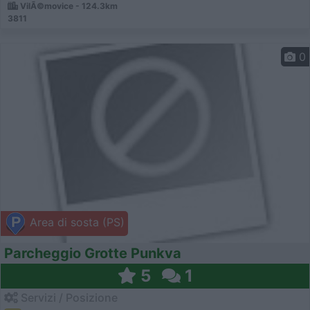
VilÃ©movice - 124.3km
3811
0
Area di sosta (PS)
Parcheggio Grotte Punkva
5
1
Servizi / Posizione