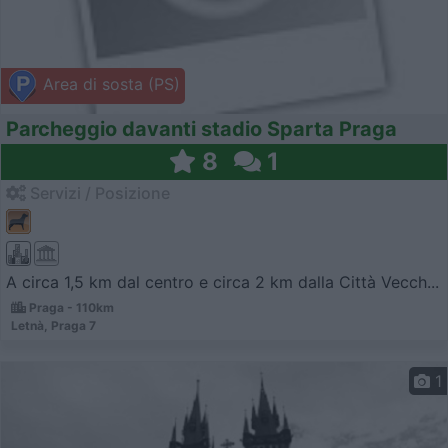
Area di sosta (PS)
Parcheggio davanti stadio Sparta Praga
8
1
Servizi / Posizione
A circa 1,5 km dal centro e circa 2 km dalla Città Vecch...
Praga - 110km
Letnà, Praga 7
1