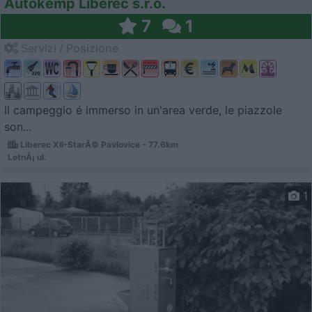
Autokemp Liberec s.r.o.
7
1
Servizi / Posizione
Il campeggio é immerso in un'area verde, le piazzole
son...
Liberec XII-StarÃ© Pavlovice - 77.6km
LetnÃ¡ ul.
1