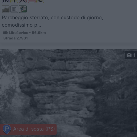
Parcheggio sterrato, con custode di giorno,
comodissimo p...
Libošovice - 56.9km
Strada 27931
1
Area di sosta (PS)