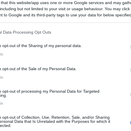
 that this website/app uses one or more Google services and may gath
 / Posizione
including but not limited to your visit or usage behaviour. You may click 
 to Google and its third-party tags to use your data for below specifi
ogle consent section.
distanza dal centro, area camper accessibile da sb...
l Data Processing Opt Outs
(TR) - 8.8km
o opt-out of the Sharing of my personal data.
rdo Radice, 19
In
8,2
13
o opt-out of the Sale of my Personal Data.
 / Posizione
In
to opt-out of processing my Personal Data for Targeted
etri dal centro, punto sosta camper, illuminato, o...
ing.
In
parta (TR) - 9km
ova di Configni - Loc. Fonti Amerino
o opt-out of Collection, Use, Retention, Sale, and/or Sharing
ersonal Data that Is Unrelated with the Purposes for which it
5,5
27
lected.