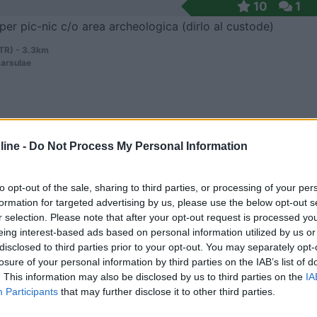
10
1
 per pic-nic c/o area archeologica (dirlo al custode)
(TR) - 3.3km
Carsulae
ine -
Do Not Process My Personal Information
8,5
4
 / Posizione
to opt-out of the sale, sharing to third parties, or processing of your per
formation for targeted advertising by us, please use the below opt-out s
r selection. Please note that after your opt-out request is processed y
eing interest-based ads based on personal information utilized by us or
da agricola, che include il borgo di San Cristofor...
disclosed to third parties prior to your opt-out. You may separately opt-
losure of your personal information by third parties on the IAB’s list of
 (TR) - 6.8km
. This information may also be disclosed by us to third parties on the
IA
n Cristoforo
Participants
that may further disclose it to other third parties.
6,1
30