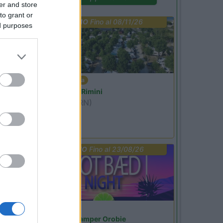
er and store
to grant or
PROMO
Fino al 08/11/26
ed purposes
Emilia Romagna
Camper Park Rimini
Miramare
(RN)
Benefit Card
PROMO
Fino al 23/08/26
Lombardia
Area Sosta Camper Orobie