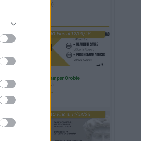
Ardesio
(BG)
Not baed night
PROMO
Fino al 12/08/26
Lombardia
Area Sosta Camper Orobie
Ardesio
(BG)
Estate in cineteca
PROMO
Fino al 11/08/26