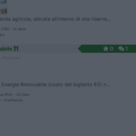
enda agricola, ubicata all'interno di una riserva...
 (TR) - 12.8km
ipa
abile
0
1
 / Posizione
o Energia Rinnovabile (costo del biglietto €5) n...
a (PG) - 13.2km
 - Frattuccia