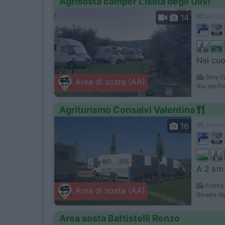
Agrisosta camper L'Isola degli Ulivi
14
Servizi
Nel cuor
Orte (
Area di sosta (AA)
Via del P
Agriturismo Consalvi Valentina
16
Servizi
A 2 km 
Fratta
Area di sosta (AA)
Strada de
Area sosta Battistelli Renzo