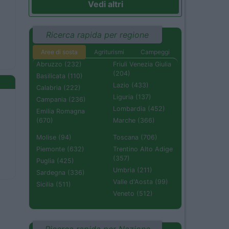
Vedi altri
Ricerca rapida per regione
Aree di sosta
Agriturismi
Campeggi
Abruzzo (232)
Friuli Venezia Giulia
(204)
Basilicata (110)
Lazio (433)
Calabria (222)
Liguria (137)
Campania (236)
Lombardia (452)
Emilia Romagna
(670)
Marche (366)
Molise (94)
Toscana (706)
Piemonte (632)
Trentino Alto Adige
(357)
Puglia (425)
Umbria (211)
Sardegna (336)
Valle d'Aosta (99)
Sicilia (511)
Veneto (512)