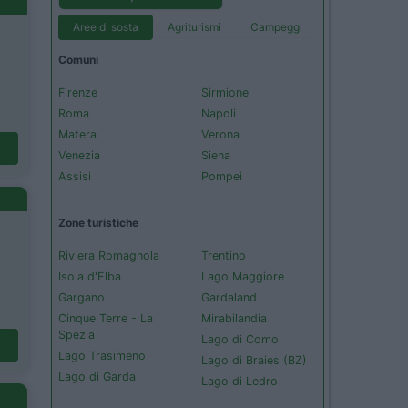
Aree di sosta
Agriturismi
Campeggi
Comuni
Firenze
Sirmione
Roma
Napoli
Matera
Verona
Venezia
Siena
Assisi
Pompei
Zone turistiche
Riviera Romagnola
Trentino
Isola d'Elba
Lago Maggiore
Gargano
Gardaland
Cinque Terre - La
Mirabilandia
Spezia
Lago di Como
Lago Trasimeno
Lago di Braies (BZ)
Lago di Garda
Lago di Ledro