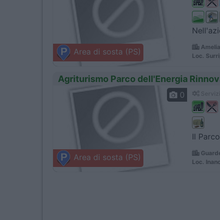
Nell'azi
Amelia
Area di sosta (PS)
Loc. Surr
Agriturismo Parco dell'Energia Rinnov
0
Servizi
Il Parc
Guarde
Area di sosta (PS)
Loc. Inano