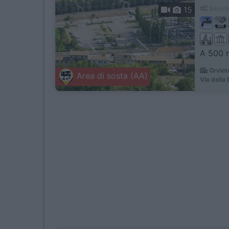
15
Servizi
A 500 m
Orviet
Area di sosta (AA)
Via della 