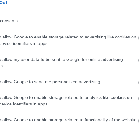
 / Posizione
Out
consents
osta illuminato a poca distanza dalla spiaggia del...
o allow Google to enable storage related to advertising like cookies on
i di Bondone (TN) - 6km
evice identifiers in apps.
 Camarelle
9,4
5
o allow my user data to be sent to Google for online advertising
s.
 / Posizione
to allow Google to send me personalized advertising.
golago d'Idro, area camper con accesso automatizza...
o allow Google to enable storage related to analytics like cookies on
evice identifiers in apps.
no (BS) - 6.1km
ago, 26
o allow Google to enable storage related to functionality of the website
10
1
 / Posizione