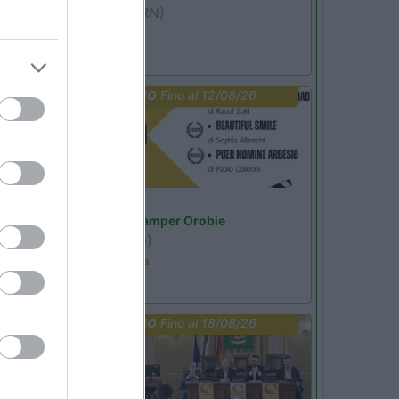
Miramare
(RN)
Benefit Card
PROMO
Fino al 12/08/26
Lombardia
Area Sosta Camper Orobie
Ardesio
(BG)
Estate in cineteca
PROMO
Fino al 18/08/26