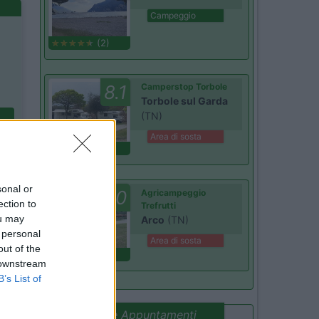
Campeggio
(2)
8.1
Camperstop Torbole
Torbole sul Garda
(TN)
Area di sosta
(58)
sonal or
10
Agricampeggio
ection to
Trefrutti
ou may
Arco
(TN)
 personal
Area di sosta
out of the
(1)
 downstream
B’s List of
Promo e Appuntamenti