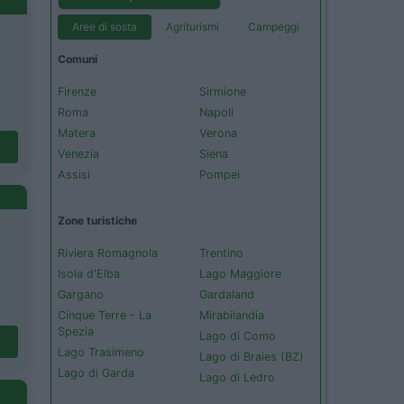
Aree di sosta
Agriturismi
Campeggi
Comuni
Firenze
Sirmione
Roma
Napoli
Matera
Verona
Venezia
Siena
Assisi
Pompei
Zone turistiche
Riviera Romagnola
Trentino
Isola d'Elba
Lago Maggiore
Gargano
Gardaland
Cinque Terre - La
Mirabilandia
Spezia
Lago di Como
Lago Trasimeno
Lago di Braies (BZ)
Lago di Garda
Lago di Ledro