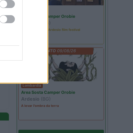
Lombardia
Area Sosta Camper Orobie
Ardesio
(BG)
Sacrae Scenae - Ardesio film festival
EVENTO
09/08/26
Lombardia
Area Sosta Camper Orobie
Ardesio
(BG)
A levar l'ombra da terra