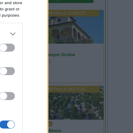
er and store
to grant or
PROMO
Fino al 12/08/26
ed purposes
Lombardia
Area Sosta Camper Orobie
Ardesio
(BG)
Riscopri Ardesio
PROMO
Fino al 08/11/26
Emilia Romagna
Camper Park Rimini