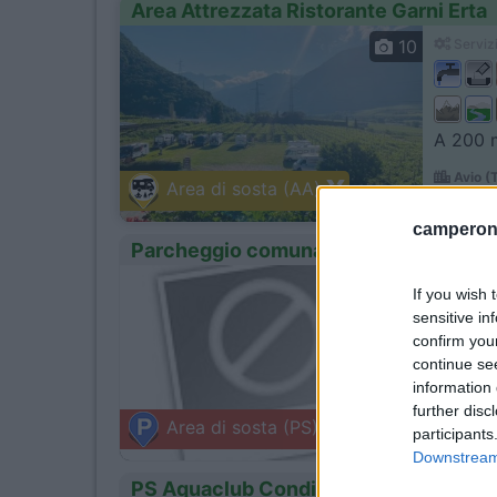
Area Attrezzata Ristorante Garni Erta
10
Servizi
A 200 m
Avio (
Area di sosta (AA)
Via Pozza,
camperonl
Parcheggio comunale gratuito
0
Servizi
If you wish 
sensitive in
confirm you
continue se
A circa
information 
further disc
Storo 
Area di sosta (PS)
participants
Strada pr
Downstream 
PS Aquaclub Condino