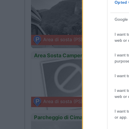
1
Servizi
Opted 
Google 
Punto s
I want t
Baiton
Area di sosta (PS)
web or d
Via Porto
Area Sosta Camper 1
I want t
purpose
0
Servizi
I want 
Sul lun
I want t
web or d
Bagoli
Area di sosta (PS)
Via del L
I want t
Parcheggio di Cima Rest
or app.
1
Servizi