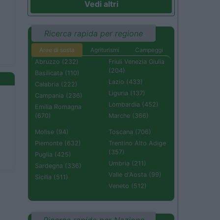
Vedi altri
Ricerca rapida per regione
Aree di sosta
Agriturismi
Campeggi
Abruzzo (232)
Friuli Venezia Giulia
(204)
Basilicata (110)
Lazio (433)
Calabria (222)
Liguria (137)
Campania (236)
Lombardia (452)
Emilia Romagna
(670)
Marche (366)
Molise (94)
Toscana (706)
Piemonte (632)
Trentino Alto Adige
(357)
Puglia (425)
Umbria (211)
Sardegna (336)
Valle d'Aosta (99)
Sicilia (511)
Veneto (512)