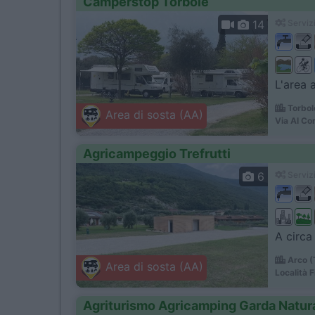
Camperstop Torbole
14
Servizi
L'area 
Torbol
Area di sosta (AA)
Via Al Cor
Agricampeggio Trefrutti
6
Servizi
A circa
Arco (
Area di sosta (AA)
Località F
Agriturismo Agricamping Garda Natur