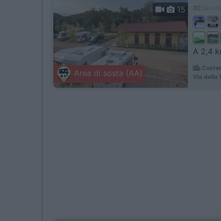
15
Servizi
A 2,4 km
Coster
Area di sosta (AA)
Via della 