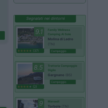
Segnalati nei dintorni
9.1
Family Wellness
Camping Al Sole
Molina di Ledro
(TN)
(37)
Campeggio
8.5
Trattoria Campeggio
Giglio
Gargnano
(BS)
Campeggio
(2)
9
Maroadi
Torbole
(TN)