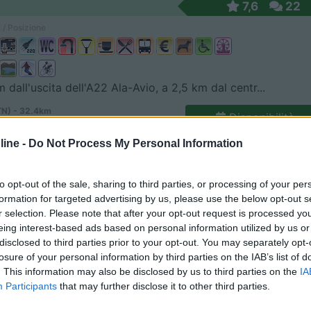
7,6
22
 / Posizione
 dall'uscita dell'A22 Ala-Avio, a 2,5 km dal centr...
TN) - 32.4km
Disponibilità
 Località Erta 2
ine -
Do Not Process My Personal Information
6
1
 / Posizione
to opt-out of the sale, sharing to third parties, or processing of your per
formation for targeted advertising by us, please use the below opt-out s
r selection. Please note that after your opt-out request is processed y
eing interest-based ads based on personal information utilized by us or
 2,8 km a piedi dal centro, vicino alla cascata ed...
disclosed to third parties prior to your opt-out. You may separately opt-
losure of your personal information by third parties on the IAB’s list of
(TN) - 2.6km
. This information may also be disclosed by us to third parties on the
IA
ovinciale 69
Participants
that may further disclose it to other third parties.
9
1