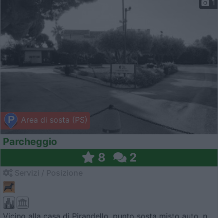
1
Area di sosta (PS)
Parcheggio
8
2
Servizi / Posizione
Vicino alla casa di Pirandello, punto sosta misto auto, n...