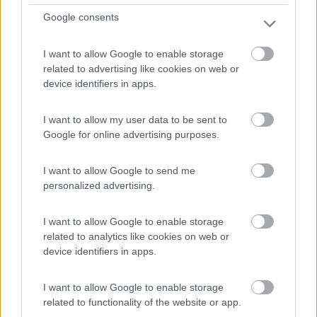
Google consents
I want to allow Google to enable storage
related to advertising like cookies on web or
device identifiers in apps.
Area di sosta (PS)
I want to allow my user data to be sent to
Area di sosta a Caltanissetta
Google for online advertising purposes.
0
I want to allow Google to send me
In viale Regina Margherita
personalized advertising.
Caltanissetta (CL) - 29km
I want to allow Google to enable storage
related to analytics like cookies on web or
device identifiers in apps.
I want to allow Google to enable storage
related to functionality of the website or app.