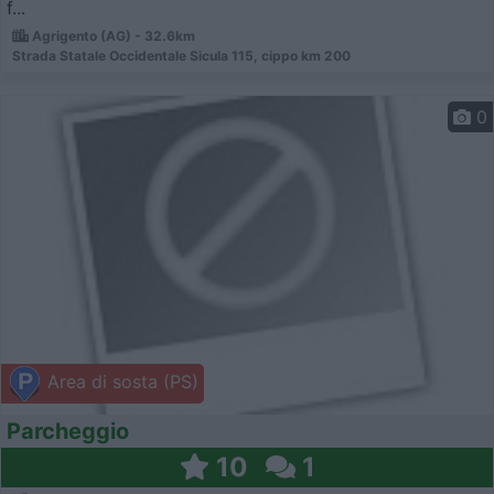
f...
Agrigento (AG) - 32.6km
Strada Statale Occidentale Sicula 115, cippo km 200
0
Area di sosta (PS)
Parcheggio
10
1