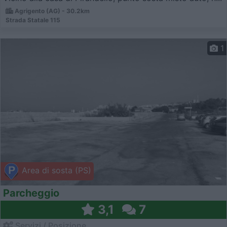
Agrigento (AG) - 30.2km
Strada Statale 115
1
Area di sosta (PS)
Parcheggio
3,1
7
Servizi / Posizione