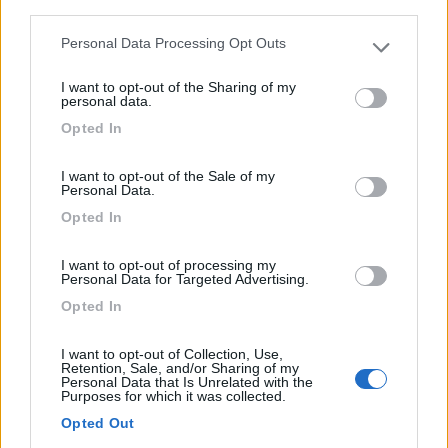
third parties.
Area di sosta (PS)
Personal Data Processing Opt Outs
Please note that this website/app uses one or more Google
services and may gather and store information including but
Agriturismo Passo dei Briganti
I want to opt-out of the Sharing of my
not limited to your visit or usage behaviour. You may click to
personal data.
6,8
6
grant or deny consent to Google and its third-party tags to
Opted In
use your data for below specified purposes in below Google
Servizi / Posizione
consent section.
I want to opt-out of the Sale of my
Personal Data.
Opted In
Consentita la sosta camper nel parcheggio sterrato
antist...
I want to opt-out of processing my
Personal Data for Targeted Advertising.
Villaseta (AG) - 28.6km
Via per Fondacazzo
Opted In
0
I want to opt-out of Collection, Use,
Retention, Sale, and/or Sharing of my
Personal Data that Is Unrelated with the
Purposes for which it was collected.
Opted Out