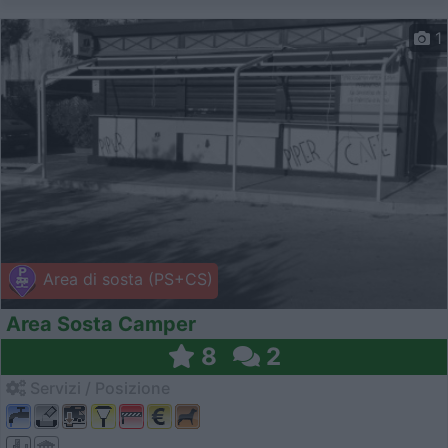
1
Area di sosta (PS+CS)
Area Sosta Camper
8
2
Servizi / Posizione