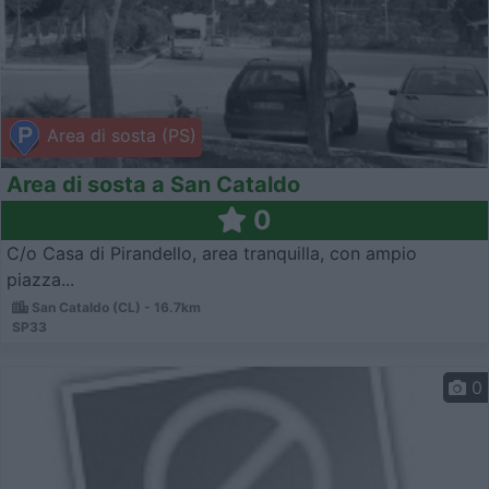
Area di sosta (PS)
Area di sosta a San Cataldo
0
C/o Casa di Pirandello, area tranquilla, con ampio
piazza...
San Cataldo (CL) - 16.7km
SP33
0