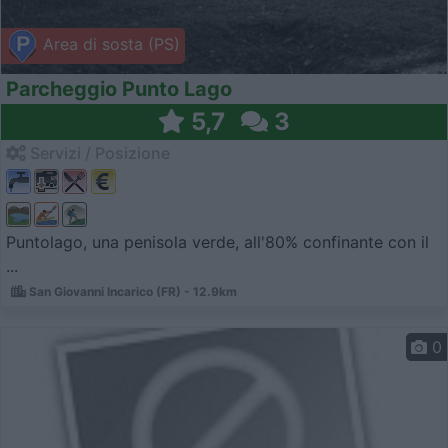
Area di sosta (PS)
Parcheggio Punto Lago
5,7
3
Servizi / Posizione
Puntolago, una penisola verde, all'80% confinante con il
...
San Giovanni Incarico (FR) - 12.9km
0