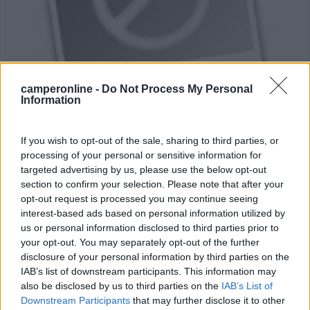
camperonline -
Do Not Process My Personal
Area di sosta (PS)
Information
Area di sosta a Esperia
If you wish to opt-out of the sale, sharing to third parties, or
0
processing of your personal or sensitive information for
Nel parking tra i ruderi del castello e il Santuario dell...
targeted advertising by us, please use the below opt-out
section to confirm your selection. Please note that after your
Esperia (FR) - 13.6km
opt-out request is processed you may continue seeing
interest-based ads based on personal information utilized by
1
us or personal information disclosed to third parties prior to
your opt-out. You may separately opt-out of the further
disclosure of your personal information by third parties on the
IAB’s list of downstream participants. This information may
also be disclosed by us to third parties on the
IAB’s List of
Downstream Participants
that may further disclose it to other