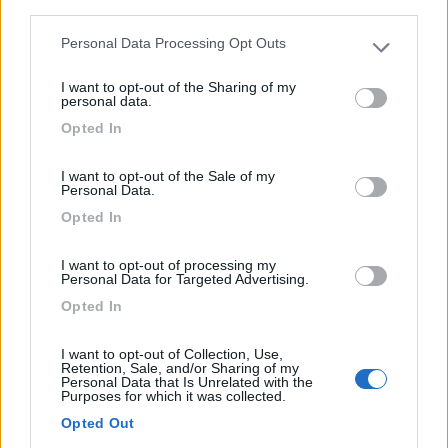
third parties.
Personal Data Processing Opt Outs
Please note that this website/app uses one or more Google
services and may gather and store information including but
I want to opt-out of the Sharing of my
not limited to your visit or usage behaviour. You may click to
personal data.
grant or deny consent to Google and its third-party tags to
Area di sosta (PS)
Opted In
use your data for below specified purposes in below Google
consent section.
Parcheggio
I want to opt-out of the Sale of my
Personal Data.
7
1
Opted In
Servizi / Posizione
I want to opt-out of processing my
Personal Data for Targeted Advertising.
Opted In
Punto sosta, vicino al centro di Pico, senza servizi
Pico (FR) - 13.9km
I want to opt-out of Collection, Use,
Via San Rocco
Retention, Sale, and/or Sharing of my
Personal Data that Is Unrelated with the
Purposes for which it was collected.
0
Opted Out