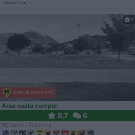
Via La Pesca, 11
1
Area di sosta (AA)
Area sosta camper
8,7
6
Servizi / Posizione