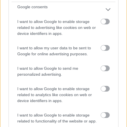
Google consents
I want to allow Google to enable storage
related to advertising like cookies on web or
device identifiers in apps.
I want to allow my user data to be sent to
Google for online advertising purposes.
Area di sosta (PS)
I want to allow Google to send me
Agriturismo Vammartino Colella Sossio
personalized advertising.
0
I want to allow Google to enable storage
Servizi / Posizione
related to analytics like cookies on web or
device identifiers in apps.
L'azienda agrituristica si trova sulla strada regionale 8...
I want to allow Google to enable storage
related to functionality of the website or app.
Pico (FR) - 14km