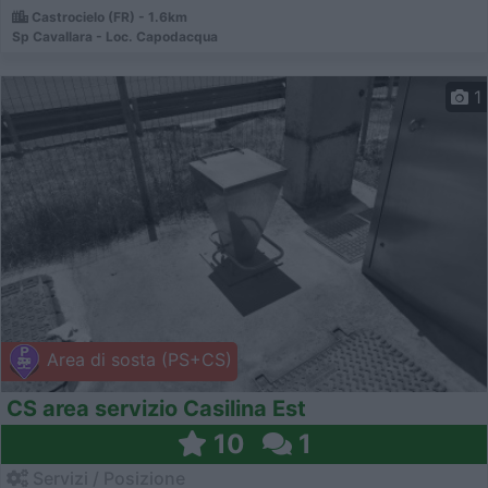
Castrocielo (FR) - 1.6km
Sp Cavallara - Loc. Capodacqua
1
Area di sosta (PS+CS)
CS area servizio Casilina Est
10
1
Servizi / Posizione