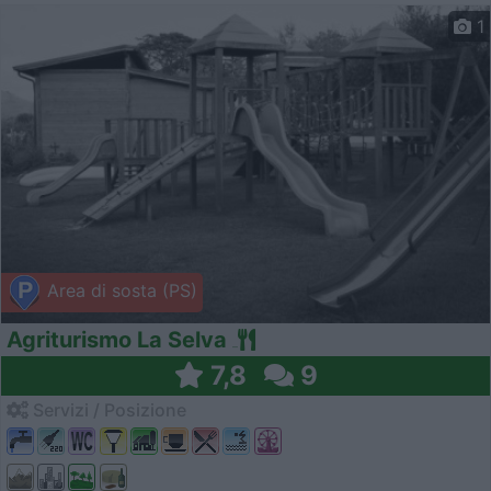
1
Area di sosta (PS)
Agriturismo La Selva
7,8
9
Servizi / Posizione