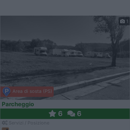
1
Area di sosta (PS)
Parcheggio
6
6
Servizi / Posizione