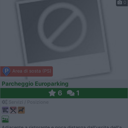
0
Area di sosta (PS)
Parcheggio Europarking
6
1
Servizi / Posizione
Adiacente a ristorante e poca distanza dall'uscita dell'a...